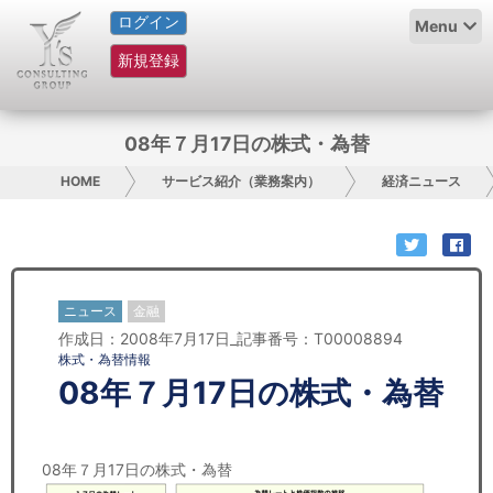
ログイン
HOME
Menu
新規登録
サービス紹介
コラム
08年７月17日の株式・為替
グループ概要
HOME
サービス紹介（業務案内）
経済ニュース
採用情報
お問い合わせ
ニュース
金融
作成日：2008年7月17日_記事番号：T00008894
日本人にPR
株式・為替情報
08年７月17日の株式・為替
コンサルティング
リサーチ
08年７月17日の株式・為替