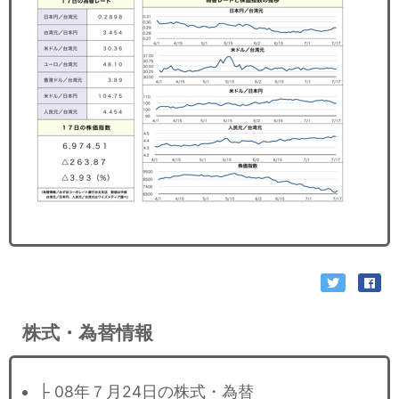
セミナー
経済ニュース
労務顧問
ＩＴ
飲食店情報
株式・為替情報
├ 08年７月24日の株式・為替