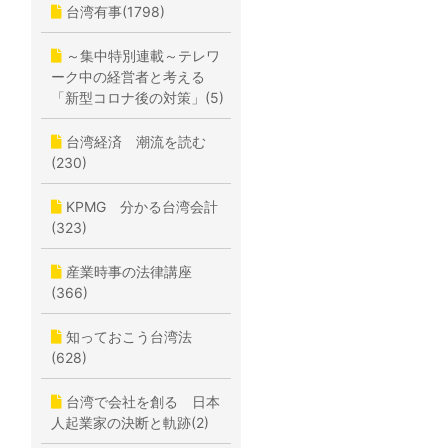
台湾有事(1798)
～集中特別連載～テレワ
ーク中の経営者と考える
「新型コロナ後の対策」(5)
台湾経済 潮流を読む
(230)
KPMG 分かる台湾会計
(323)
産業時事の法律講座
(366)
知っておこう台湾法
(628)
台湾で会社を創る 日本
人起業家の決断と軌跡(2)