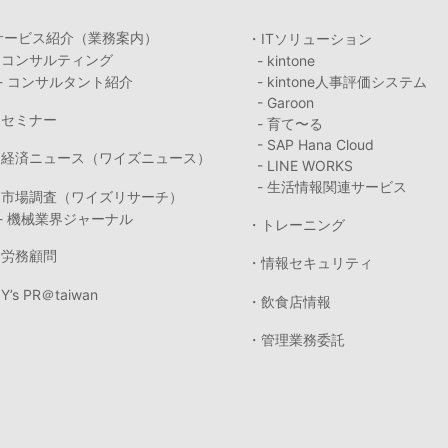
サービス紹介（業務案内）
・ITソリューション
・コンサルティング
- kintone
- コンサルタント紹介
- kintone人事評価システム
- Garoon
・セミナー
- 育て〜る
- SAP Hana Cloud
・経済ニュース（ワイズニュース）
- LINE WORKS
- 生活情報関連サービス
・市場調査（ワイズリサーチ）
- 機械業界ジャーナル
・トレーニング
・労務顧問
・情報セキュリティ
Y’s PR＠taiwan
・飲食店情報
・管理業務委託