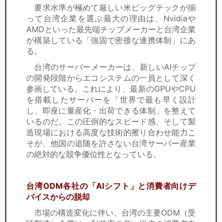
要求水準が極めて厳しい米ビッグテックが揃
って台湾企業を選ぶ最大の理由は、Nvidiaや
AMDといった最先端チップメーカーと台湾企業
が構築している「強固で密接な連携体制」にあ
る。
台湾のサーバーメーカーは、新しいAIチップ
の開発段階からエコシステムの一員として深く
参画している。これにより、最新のGPUやCPU
を搭載したサーバーを「世界で最も早く設計
し、即座に量産化・出荷できる体制」を整えて
いるのだ。この圧倒的なスピード感、そして製
造現場における高度な技術的擦り合わせ能力こ
そが、他国の追随を許さない台湾サーバー産業
の絶対的な競争優位性となっている。
台湾ODM各社の「AIシフト」と消費者向けデ
バイスからの脱却
市場の構造変化に伴い、台湾の主要ODM（受