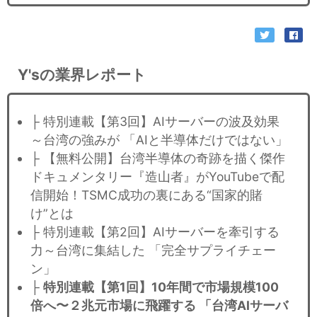
Y'sの業界レポート
├ 特別連載【第3回】AIサーバーの波及効果
～台湾の強みが 「AIと半導体だけではない」
├ 【無料公開】台湾半導体の奇跡を描く傑作
ドキュメンタリー『造山者』がYouTubeで配
信開始！TSMC成功の裏にある“国家的賭
け”とは
├ 特別連載【第2回】AIサーバーを牽引する
力～台湾に集結した 「完全サプライチェー
ン」
├
特別連載【第1回】10年間で市場規模100
倍へ〜２兆元市場に飛躍する 「台湾AIサーバ