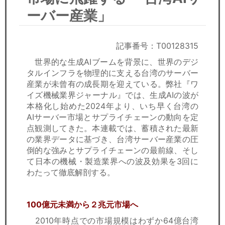
セミナー
ーバー産業」
経済ニュース
記事番号：T00128315
労務顧問
世界的な生成AIブームを背景に、世界のデジ
タルインフラを物理的に支える台湾のサーバー
ＩＴ
産業が未曾有の成長期を迎えている。弊社『ワ
イズ機械業界ジャーナル』では、生成AIの波が
飲食店情報
本格化し始めた2024年より、いち早く台湾の
AIサーバー市場とサプライチェーンの動向を定
点観測してきた。本連載では、蓄積された最新
の業界データに基づき、台湾サーバー産業の圧
倒的な強みとサプライチェーンの最前線、そし
て日本の機械・製造業界への波及効果を3回に
わたって徹底解剖する。
100億元未満から２兆元市場へ
2010年時点での市場規模はわずか64億台湾