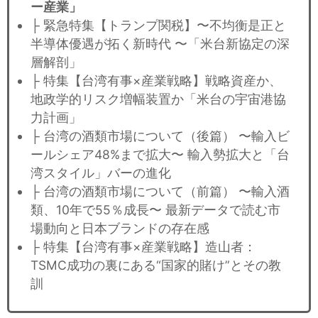
ー産業」
├ 緊急特集【トランプ関税】〜不均衡是正と
半導体優遇が拓く新時代 〜「米台新協定の深
層解剖」
├ 特集【台湾有事×産業戦略】戦略資産か、
地政学的リスク増幅装置か「米台の宇宙港協
力計画」
├ 台湾の酒類市場について（後篇） 〜輸入ビ
ールシェア48%まで拡大〜 輸入勢拡大と「台
湾スタイル」バーの進化
├ 台湾の酒類市場について（前篇） 〜輸入酒
類、10年で55％成長〜 最新データで読む市
場動向と日本ブランドの存在感
├ 特集【台湾有事×産業戦略】造山者：
TSMC成功の裏にある“国家的賭け”とその教
訓