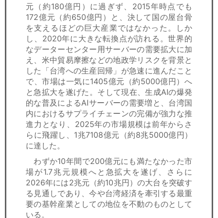
元（約180億円）に過ぎず、2015年時点でも
172億元（約650億円）と、決して国の屋台骨
を支えるほどの巨大産業ではなかった。しか
し、2020年に大きな転換点が訪れる。世界的
なデーターセンター用サーバーの需要拡大に加
え、米中貿易摩擦などの地政学リスクを背景と
した「台湾への生産回帰」が急速に進んだこと
で、市場は一気に1405億元（約5000億円）へ
と急拡大を遂げた。そして現在、生成AIの爆発
的な普及によるAIサーバーの需要増と、台湾国
内におけるサプライチェーンの完備が強力な推
進力となり、2025年の市場規模は前年からさ
らに飛躍し、1兆7108億元（約8兆5000億円）
に達した。
わずか10年間で200億元にも満たなかった市
場が1.7兆元規模へと急拡大を遂げ、さらに
2026年には2兆元（約10兆円）の大台を突破す
る見通しであり、今や台湾経済を牽引する最重
要の基幹産業としての地位を不動のものとして
いる。