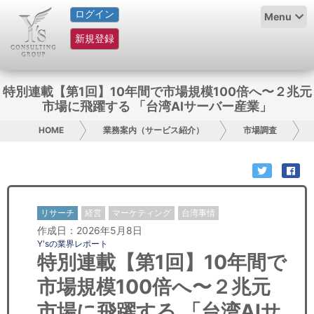
ログイン
HOME
Menu
新規登録
サービス紹介
コラム
特別連載【第1回】10年間で市場規模100倍へ〜２兆元
市場に飛躍する 「台湾AIサーバー産業」
グループ概要
HOME
業務案内（サービス紹介）
市場調査
採用情報
お問い合わせ
リサーチ
経営
マーケティング
台湾事情
日本人にPR
作成日：2026年5月8日
Y'sの業界レポート
コンサルティング
特別連載【第1回】10年間で
市場規模100倍へ〜２兆元
リサーチ
市場に飛躍する 「台湾AIサ