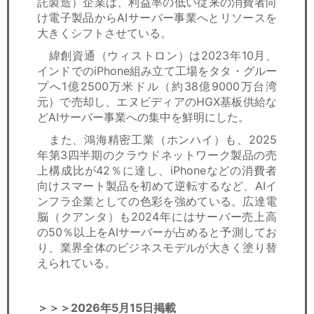
託製造）企業は、利益率の低い従来の消費者向
け電子製品からAIサーバー事業へとリソースを
大きくシフトさせている。
緯創資通（ウィストロン）は2023年10月、
インドでのiPhone組み立て工場をタタ・グルー
プへ1億2500万米ドル（約38億9000万台湾
元）で売却し、エヌビディアのHGX基板供給な
どAIサーバー事業への集中を鮮明にした。
また、鴻海精密工業（ホンハイ）も、2025
年第3四半期のクラウドネットワーク製品の売
上構成比が42％に達し、iPhoneなどの消費者
向けスマート製品を初めて逆転するなど、AIイ
ンフラ企業としての色彩を強めている。広達電
脳（クアンタ）も2024年にはサーバー売上高
の50％以上をAIサーバーが占めると予測してお
り、業界全体のビジネスモデルが大きく塗り替
えられている。
＞＞＞2026年5月15日掲載