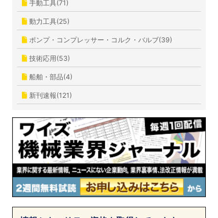
手動工具(71)
動力工具(25)
ポンプ・コンプレッサー・コルク・バルブ(39)
技術応用(53)
船舶・部品(4)
新刊速報(121)