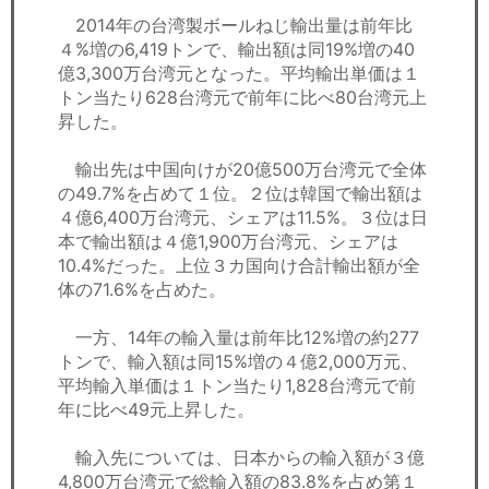
2014年の台湾製ボールねじ輸出量は前年比
４%増の6,419トンで、輸出額は同19%増の40
億3,300万台湾元となった。平均輸出単価は１
トン当たり628台湾元で前年に比べ80台湾元上
昇した。
輸出先は中国向けが20億500万台湾元で全体
の49.7%を占めて１位。２位は韓国で輸出額は
４億6,400万台湾元、シェアは11.5%。３位は日
本で輸出額は４億1,900万台湾元、シェアは
10.4%だった。上位３カ国向け合計輸出額が全
体の71.6%を占めた。
一方、14年の輸入量は前年比12%増の約277
トンで、輸入額は同15%増の４億2,000万元、
平均輸入単価は１トン当たり1,828台湾元で前
年に比べ49元上昇した。
輸入先については、日本からの輸入額が３億
4,800万台湾元で総輸入額の83.8%を占め第１