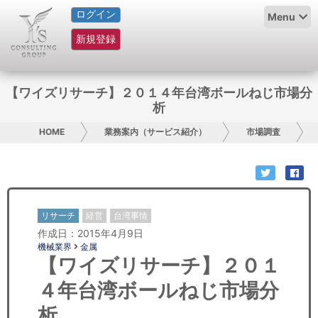
ログイン
HOME
Menu
新規登録
サービス紹介
コラム
【ワイズリサーチ】２０１４年台湾ボールねじ市場分
析
グループ概要
HOME
業務案内（サービス紹介）
市場調査
採用情報
お問い合わせ
リサーチ
経営
台湾事情
日本人にPR
作成日：2015年4月9日
機械業界
金属
コンサルティング
【ワイズリサーチ】２０１
４年台湾ボールねじ市場分
リサーチ
析