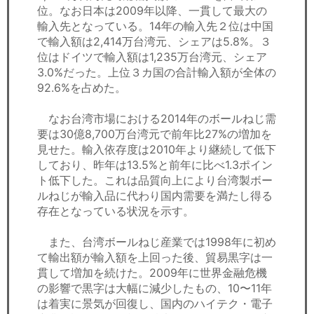
位。なお日本は2009年以降、一貫して最大の
輸入先となっている。14年の輸入先２位は中国
で輸入額は2,414万台湾元、シェアは5.8%。３
位はドイツで輸入額は1,235万台湾元、シェア
3.0%だった。上位３カ国の合計輸入額が全体の
92.6%を占めた。
なお台湾市場における2014年のボールねじ需
要は30億8,700万台湾元で前年比27%の増加を
見せた。輸入依存度は2010年より継続して低下
しており、昨年は13.5%と前年に比べ1.3ポイン
ト低下した。これは品質向上により台湾製ボー
ルねじが輸入品に代わり国内需要を満たし得る
存在となっている状況を示す。
また、台湾ボールねじ産業では1998年に初め
て輸出額が輸入額を上回った後、貿易黒字は一
貫して増加を続けた。2009年に世界金融危機
の影響で黒字は大幅に減少したもの、10〜11年
は着実に景気が回復し、国内のハイテク・電子