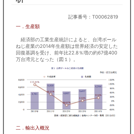
セミナー
経済ニュース
記事番号：T00062819
一．生産額
労務顧問
経済部の工業生産統計によると、台湾ボール
ＩＴ
ねじ産業の2014年生産額は世界経済の安定した
回復基調を受け、前年比22.8％増の約67億400
万台湾元となった（図１）。
飲食店情報
二．輸出入概況