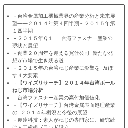
├ 台湾金属加工機械業界の産業分析と未来展
望——２０１４年第４四半期～２０１５年第
１四半期
├ ２０１５年Ｑ１ 台湾ファスナー産業の
現状と展望
├ 創業２０周年を迎える寛仕公司 新たな発
想が市場で生き残る道
├ ２０１５年の台湾ねじ産業に影響を 及ぼ
す４大要素
├
【ワイズリサーチ】２０１４年台湾ボール
ねじ市場分析
├ 台湾ファスナー産業の高付加価値化
├ 【ワイズリサーチ】台湾金属表面処理産業
の ２０１４年概況と今後の展望
├ 慶達科技：素人がねじの専門家に、研究続
け人工歯根ブランド設立