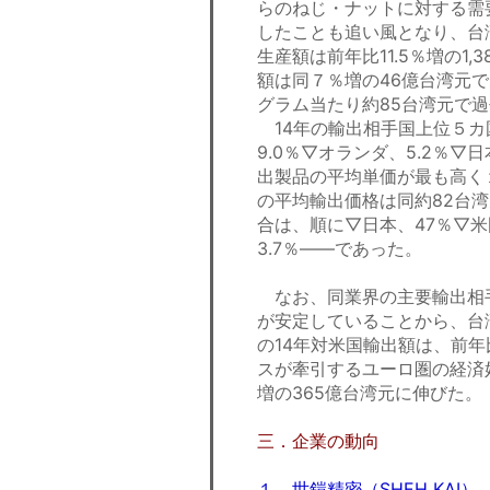
らのねじ・ナットに対する需
したことも追い風となり、台
生産額は前年比11.5％増の1,
額は同７％増の46億台湾元
グラム当たり約85台湾元で
14年の輸出相手国上位５カ
9.0％▽オランダ、5.2％▽
出製品の平均単価が最も高く
の平均輸出価格は同約82台
合は、順に▽日本、47％▽米国
3.7％――であった。
なお、同業界の主要輸出相
が安定していることから、台
の14年対米国輸出額は、前年
スが牽引するユーロ圏の経済
増の365億台湾元に伸びた。
三．企業の動向
１．世鎧精密（SHEH KAI）