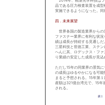
2014年、精湛光学科技は
品である圧力検査装置を成型
実施できるようになった。同
四．未来展望
世界各国の製造業界からの
ファスナー業界に有利な状況
績は成長が持続する見通しだ
三星科技と世徳工業、ステン
へんに其、ロデックス・ファ
り業績の安定した成長が見込
ただし15年の同業界の景気
の成長はゆるやかになる可能
まると予想される。15年第１
産額は321億台湾元で、15年
される。