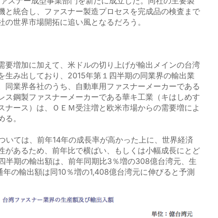
ファスナー成型事業部門を新たに成立した。同社の主要製
機と統合し、ファスナー製造プロセスを完成品の検査まで
社の世界市場開拓に追い風となるだろう。
需要増加に加えて、米ドルの切り上げが輸出メインの台湾
を生み出しており、2015年第１四半期の同業界の輸出業
。同業界各社のうち、自動車用ファスナーメーカーである
レス鋼製ファスナーメーカーである華キ工業（キはしめす
スナース）は、ＯＥＭ受注増と欧米市場からの需要増によ
める。
については、前年14年の成長率が高かった上に、世界経済
性があるため、前年比で横ばい、もしくは小幅成長にとど
四半期の輸出額は、前年同期比3％増の308億台湾元、生
通年の輸出額は同10％増の1,408億台湾元に伸びると予測