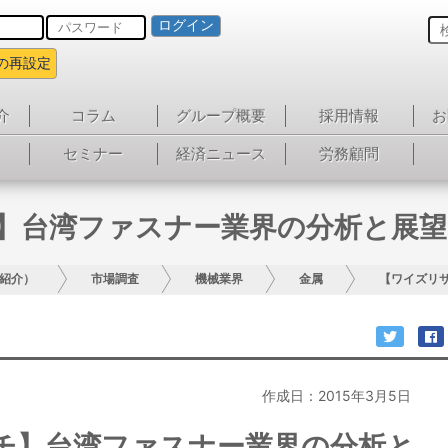
ログイン
の再設定
介
コラム
グループ概要
採用情報
お
セミナー
経済ニュース
労務顧問
】台湾ファスナー業界の分析と展望
紹介）
市場調査
機械業界
金属
【ワイズリ
作成日：2015年3月5日
チ】台湾ファスナー業界の分析と