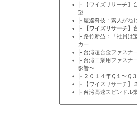
├ 【ワイズリサーチ】
望
├ 慶達科技：素人がね
├
【ワイズリサーチ】
├ 路竹新益：「社員は
カー
├ 台湾超合金ファスナ
├ 台湾工業用ファスナ
影響〜
├ ２０１４年Ｑ１〜Ｑ
├ 【ワイズリサーチ
├ 台湾高速スピンドル