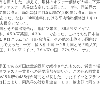
要も拡大した。加えて、鋼材のオファー価格が大幅に下落
湾ファスナー業界は安定して成長した。14年、同業界の
381億台湾元、輸出額は同11.5％増の1,280億台湾元、輸入
であった。なお、14年通年における平均輸出価格は１キロ
過去最高となった。
国とその輸出割合は、順に▽米国、39.5％▽ドイツ、
日本、4.5％▽英国、4.3％――であった。このうち対日本輸
１キログラム当たり97台湾元、その他の上位４カ国向け
湾元であった。一方、輸入相手国上位５カ国とその輸入割
、11.5％▽ドイツ、7.8％▽中国、7.7％▽ベトナム、
手国である米国は量的緩和が縮小されたものの、労働市場
湾ファスナー業界への需要増加が続いた。このため同業界
比15％増の488億台湾元と成長した。またドイツとフラン
好転により、同業界の対欧州連合（ＥＵ）輸出額は同２％