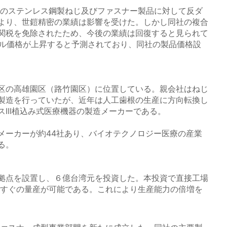
台湾のステンレス鋼製ねじ及びファスナー製品に対して反ダ
より、世鎧精密の業績は影響を受けた。しかし同社の複合
関税を免除されたため、今後の業績は回復すると見られて
ッケル価格が上昇すると予測されており、同社の製品価格設
区の高雄園区（路竹園区）に位置している。親会社はねじ
製造を行っていたが、近年は人工歯根の生産に方向転換し
III植込み式医療機器の製造メーカーである。
メーカーが約44社あり、バイオテクノロジー医療の産業
る。
拠点を設置し、６億台湾元を投資した。本投資で直接工場
からすぐの量産が可能である。これにより生産能力の倍増を