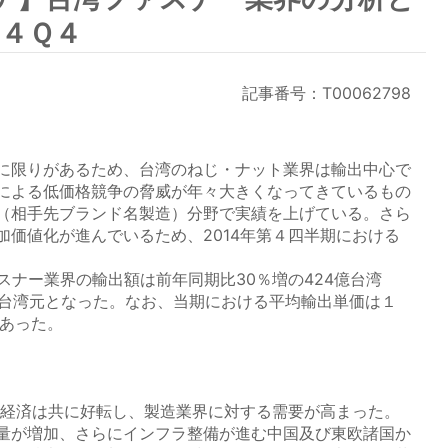
１４Ｑ４
記事番号：T00062798
に限りがあるため、台湾のねじ・ナット業界は輸出中心で
による低価格競争の脅威が年々大きくなってきているもの
（相手先ブランド名製造）分野で実績を上げている。さら
加価値化が進んでいるため、2014年第４四半期における
。
スナー業界の輸出額は前年同期比30％増の424億台湾
3億台湾元となった。なお、当期における平均輸出単価は１
であった。
の経済は共に好転し、製造業界に対する需要が高まった。
量が増加、さらにインフラ整備が進む中国及び東欧諸国か