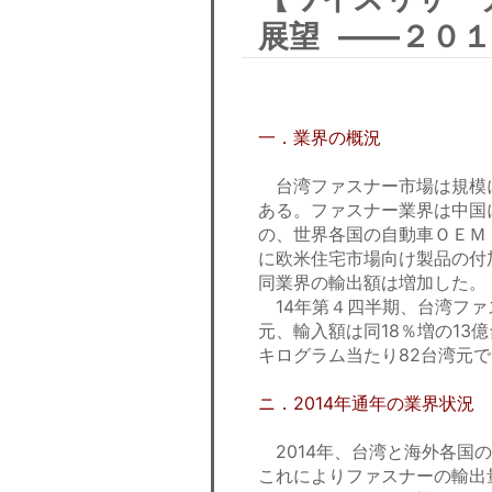
展望 ——２０
一．業界の概況
台湾ファスナー市場は規模
ある。ファスナー業界は中国
の、世界各国の自動車ＯＥＭ
に欧米住宅市場向け製品の付
同業界の輸出額は増加した
14年第４四半期、台湾ファ
元、輸入額は同18％増の1
キログラム当たり82台湾元
ニ．2014年通年の業界状況
2014年、台湾と海外各国
これによりファスナーの輸出