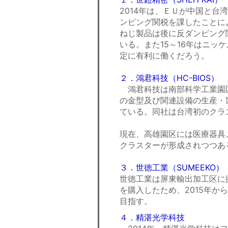
2014年は、ＥＵが中国と
ンピング関税を課したことに
ねじ製品は後に反ダンピング
いる。また15～16年はニ
定に有利に働くだろう。
２．鴻君科技（HC-BIOS）
鴻君科技は南部科学工業園
の金型及び関連設備の生産・
ている。同社は台湾初のクラス
現在、高雄園区には医療器具
クラスターが形成されつつあ
３．世徳工業（SUMEEKO）
世徳工業は屏東輸出加工区に
を購入したため、2015年
目指す。
４．精湛光学科技