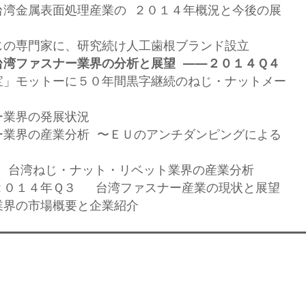
台湾金属表面処理産業の ２０１４年概況と今後の展
じの専門家に、研究続け人工歯根ブランド設立
台湾ファスナー業界の分析と展望 ——２０１４Ｑ４
宝」モットーに５０年間黒字継続のねじ・ナットメー
ー業界の発展状況
ー業界の産業分析 〜ＥＵのアンチダンピングによる
３ 台湾ねじ・ナット・リベット業界の産業分析
】２０１４年Ｑ３ 台湾ファスナー産業の現状と展望
業界の市場概要と企業紹介