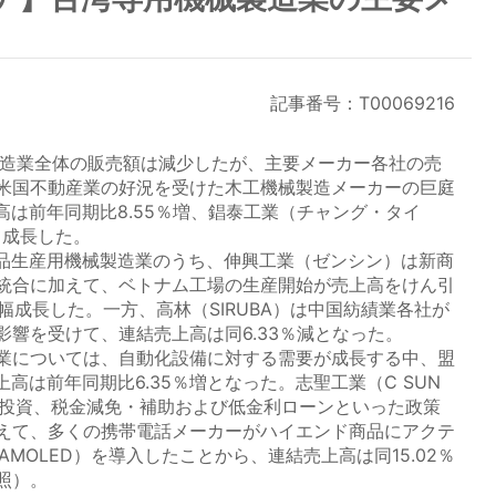
記事番号：T00069216
造業全体の販売額は減少したが、主要メーカー各社の売
米国不動産業の好況を受けた木工機械製造メーカーの巨庭
上高は前年同期比8.55％増、錩泰工業（チャング・タイ
て成長した。
生産用機械製造業のうち、伸興工業（ゼンシン）は新商
統合に加えて、ベトナム工場の生産開始が売上高をけん引
小幅成長した。一方、高林（SIRUBA）は中国紡績業各社が
影響を受けて、連結売上高は同6.33％減となった。
業については、自動化設備に対する需要が成長する中、盟
上高は前年同期比6.35％増となった。志聖工業（C SUN
接投資、税金減免・補助および低金利ローンといった政策
えて、多くの携帯電話メーカーがハイエンド商品にアクテ
MOLED）を導入したことから、連結売上高は同15.02％
照）。