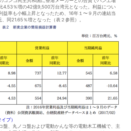
カのコンゴ民主共和国に香港メーカーとの合資でパン工場
.53％増の42億9,500万台湾元となった。利益につい
利益率も小幅上昇となったため、16年１〜９月の連結当
元、同21.65％増となった（表２参照）。
タイプ）
コ盤、丸ノコ盤および電動かんな等の電動木工機械で、主