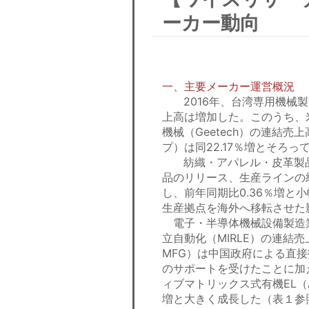
ーカー動向
一、主要メーカー運営概況
2016年、台湾専用機械製
上高は増加した。このうち、
機械（Geetech）の連結売
プ）は同22.17％増とそろっ
紡織・アパレル・皮革製品
品のリリース、生産ラインの
し、前年同期比0.36％増と
生産拠点を海外へ移転させた
電子・半導体機械設備製造
立自動化（MIRLE）の連結売
MFG）は中国政府による直
のサポートを受けたことに加
ィブマトリックス式有機EL（A
増と大きく成長した（表１参