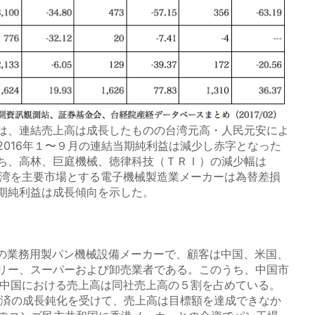
は、連結売上高は成長したものの台湾元高・人民元安によ
2016年１〜９月の連結当期純利益は減少し赤字となった
ち、高林、巨庭機械、徳律科技（ＴＲＩ）の減少幅は
台湾を主要市場とする電子機械製造業メーカーは為替差損
期純利益は成長傾向を示した。
業務用製パン機械設備メーカーで、顧客は中国、米国、
リー、スーパーおよび卸売業者である。このうち、中国市
、中国における売上高は同社売上高の５割を占めている。
経済の成長鈍化を受けて、売上高は目標額を達成できなか