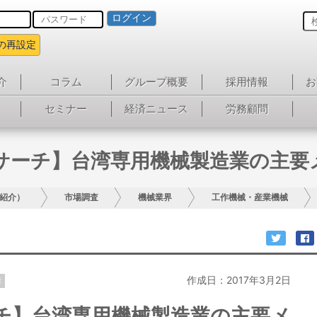
ログイン
の再設定
介
コラム
グループ概要
採用情報
お
セミナー
経済ニュース
労務顧問
サーチ】台湾専用機械製造業の主要
紹介）
市場調査
機械業界
工作機械・産業機械
作成日：2017年3月2日
情
チ】台湾専用機械製造業の主要メ