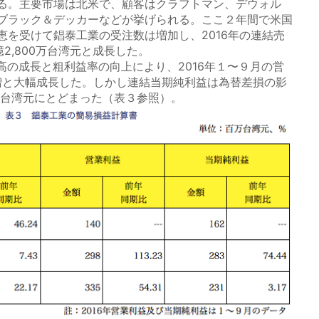
る。主要市場は北米で、顧客はクラフトマン、デウォル
ブラック＆デッカーなどが挙げられる。ここ２年間で米国
恵を受けて錩泰工業の受注数は増加し、2016年の連結売
億2,800万台湾元と成長した。
成長と粗利益率の向上により、2016年１〜９月の営
％増と大幅成長した。しかし連結当期純利益は為替差損の影
00万台湾元にとどまった（表３参照）。