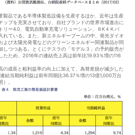
製品である半導体製造設備を生産するほか、近年は生産
ナップを充実させており、自社ブランドの世界市場進出に
トリー4.0、電気自動車充電ソリューション、８K４Ｋパ
入れている。また、新エネルギーブームの中、発光ダイオ
および太陽光発電などのグリーンエネルギー関連製品が同
加しつつある。とくにテスラの「モデル３」の予約販売が
ため、2016年の連結売上高は前年比19.93％増の116
の成長と粗利益率の向上に加えて、為替差損が減少した
連結当期純利益は前年同期比36.37％増の13億1,000万台
照）。