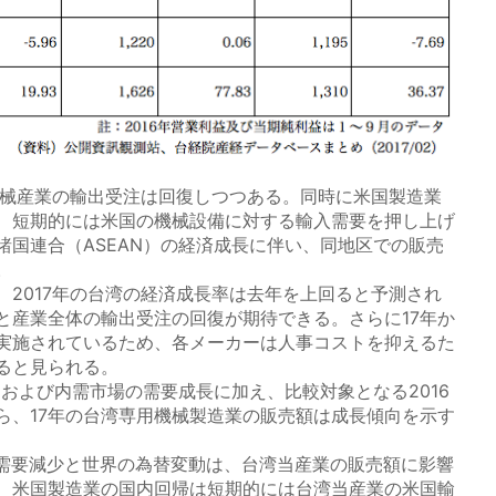
械産業の輸出受注は回復しつつある。同時に米国製造業
、短期的には米国の機械設備に対する輸入需要を押し上げ
諸国連合（ASEAN）の経済成長に伴い、同地区での販売
る。
2017年の台湾の経済成長率は去年を上回ると予測され
と産業全体の輸出受注の回復が期待できる。さらに17年か
実施されているため、各メーカーは人事コストを抑えるた
せると見られる。
および内需市場の需要成長に加え、比較対象となる2016
ら、17年の台湾専用機械製造業の販売額は成長傾向を示す
要減少と世界の為替変動は、台湾当産業の販売額に影響
、米国製造業の国内回帰は短期的には台湾当産業の米国輸