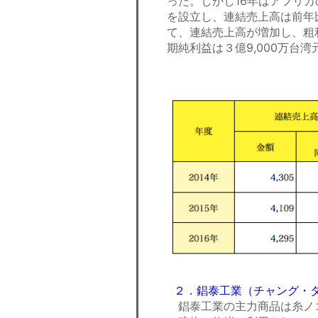
った。しかし16年はアフリ
を設立し、連結売上高は前年比4
て、連結売上高が増加し、粗
期純利益は３億9,000万台湾
２．錩泰工業（チャング・
錩泰工業の主力商品は糸ノ