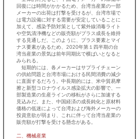
回復には時間がかかるため、台湾当産業の一部
メーカーの出荷は打撃を受けるが、台湾市場で
は電力設備に対する需要が安定していることに
加えて、感染予防対策として紫外線消毒ライト
や空気清浄機などの販売額がプラス成長を維持
する見通しだ。このように、プラス要素とマイ
ナス要素があるため、2020年第１四半期の台
湾当産業の景気は前年同期比で横ばいとなると
みられる。
短期的には、各メーカーはサプライチェーン
の供給問題と台湾市場における民間消費の減少
に直面するだろう。中長期的には、米中貿易摩
擦と新型コロナウイルス感染拡大の影響で、一
部製造業の生産ラインの移転がさらに加速する
見込みだ。また、中国経済の成長鈍化と原材料
価格の低迷によって台湾および海外メーカーの
投資意欲が弱まり、これに伴って台湾当産業の
販売額が打撃を受ける懸念がある。
二、機械産業