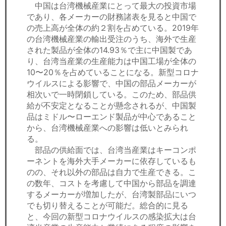
中国は台湾機械産業にとって最大の投資市場
であり、各メーカーの財務諸表を見ると中国で
の売上高が全体の約２割を占めている。2019年
の台湾機械産業の輸出受注のうち、海外で生産
された製品が全体の14.93％で主に中国製であ
り、台湾当産業の生産能力は中国工場が全体の
10〜20％を占めていることになる。新型コロナ
ウイルスによる影響で、中国の部品メーカーが
相次いで一時閉鎖している。このため、部品供
給が不安定となることが懸念されるが、中国製
品はミドル〜ローエンド製品が中心であること
から、台湾機械産業への影響は低いとみられ
る。
部品の供給面では、台湾当産業はキーコンポ
ーネントを海外大手メーカーに依存しているも
のの、それ以外の部品は自力で生産できる。こ
の数年、コストを考慮して中国から部品を調達
するメーカーが増加したが、台湾製部品にいつ
でも切り替えることが可能だ。総合的に見る
と、今回の新型コロナウイルスの感染拡大は台