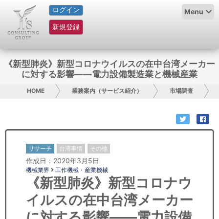
ログイン
HOME
Menu
新規登録
サービス紹介
コラム
《新型肺炎》新型コロナウイルスの在中台湾メーカー
に対する影響——電力設備製造業と機械産業
グループ概要
HOME
業務案内（サービス紹介）
市場調査
採用情報
お問い合わせ
リサーチ
台湾事情
その他
日本人にPR
作成日：2020年3月5日
機械業界
工作機械・産業機械
コンサルティング
《新型肺炎》新型コロナウ
イルスの在中台湾メーカー
リサーチ
に対する影響——電力設備