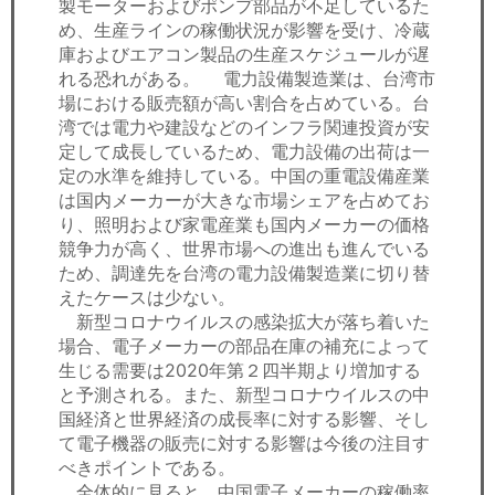
製モーターおよびポンプ部品が不足しているた
め、生産ラインの稼働状況が影響を受け、冷蔵
庫およびエアコン製品の生産スケジュールが遅
れる恐れがある。 電力設備製造業は、台湾市
場における販売額が高い割合を占めている。台
湾では電力や建設などのインフラ関連投資が安
定して成長しているため、電力設備の出荷は一
定の水準を維持している。中国の重電設備産業
は国内メーカーが大きな市場シェアを占めてお
り、照明および家電産業も国内メーカーの価格
競争力が高く、世界市場への進出も進んでいる
ため、調達先を台湾の電力設備製造業に切り替
えたケースは少ない。
新型コロナウイルスの感染拡大が落ち着いた
場合、電子メーカーの部品在庫の補充によって
生じる需要は2020年第２四半期より増加する
と予測される。また、新型コロナウイルスの中
国経済と世界経済の成長率に対する影響、そし
て電子機器の販売に対する影響は今後の注目す
べきポイントである。
全体的に見ると、中国電子メーカーの稼働率