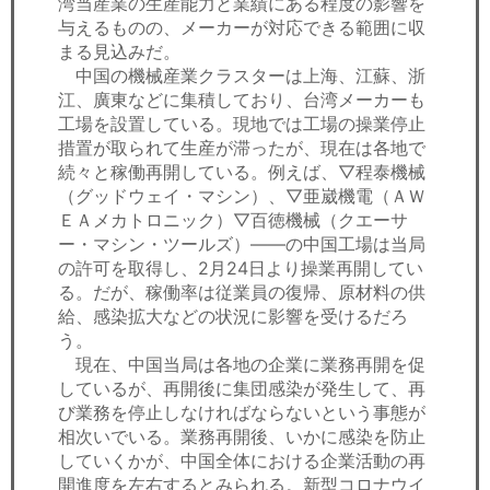
湾当産業の生産能力と業績にある程度の影響を
与えるものの、メーカーが対応できる範囲に収
まる見込みだ。
中国の機械産業クラスターは上海、江蘇、浙
江、廣東などに集積しており、台湾メーカーも
工場を設置している。現地では工場の操業停止
措置が取られて生産が滞ったが、現在は各地で
続々と稼働再開している。例えば、▽程泰機械
（グッドウェイ・マシン）、▽亜崴機電（ＡＷ
ＥＡメカトロニック）▽百徳機械（クエーサ
ー・マシン・ツールズ）――の中国工場は当局
の許可を取得し、2月24日より操業再開してい
る。だが、稼働率は従業員の復帰、原材料の供
給、感染拡大などの状況に影響を受けるだろ
う。
現在、中国当局は各地の企業に業務再開を促
しているが、再開後に集団感染が発生して、再
び業務を停止しなければならないという事態が
相次いでいる。業務再開後、いかに感染を防止
していくかが、中国全体における企業活動の再
開進度を左右するとみられる。新型コロナウイ