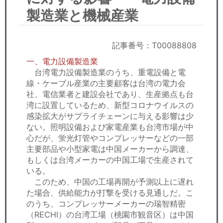
セミナー
製造業と機械産業
経済ニュース
記事番号：T00088808
労務顧問
一、電力設備製造業
台湾電力設備製造業のうち、重電設備と電
ＩＴ
線・ケーブル産業の主要顧客は台湾の電力会
社、電信業者と建設会社であり、生産拠点も台
飲食店情報
湾に設置しているため、新型コロナウイルスの
感染拡大がサプライチェーンに与える影響は少
ない。照明設備および家電産業も台湾市場が中
心だが、蛍光灯管やコンプレッサーなどの一部
主要部品や小型家電は中国メーカーから調達、
もしくは台湾メーカーの中国工場で生産されて
いる。
このため、中国の工場再開が予測以上に遅れ
た場合、供給能力が打撃を受ける見通しだ。こ
のうち、コンプレッサーメーカーの瑞智精密
（RECHI）の台湾工場（桃園市観音区）は中国