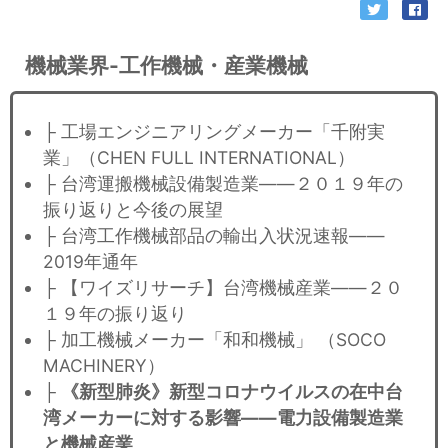
機械業界-工作機械・産業機械
├ 工場エンジニアリングメーカー「千附実
業」（CHEN FULL INTERNATIONAL）
├ 台湾運搬機械設備製造業——２０１９年の
振り返りと今後の展望
├ 台湾工作機械部品の輸出入状況速報——
2019年通年
├ 【ワイズリサーチ】台湾機械産業——２０
１９年の振り返り
├ 加工機械メーカー「和和機械」 （SOCO
MACHINERY）
├
《新型肺炎》新型コロナウイルスの在中台
湾メーカーに対する影響——電力設備製造業
と機械産業