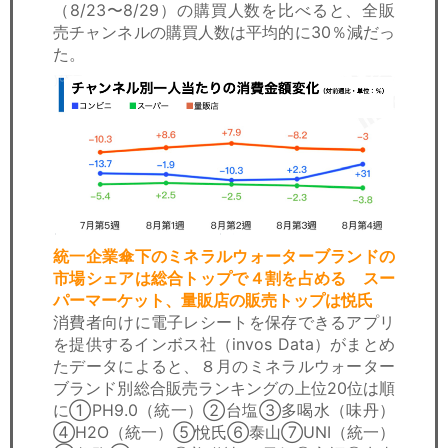
（8/23〜8/29）の購買人数を比べると、全販
売チャンネルの購買人数は平均的に30％減だっ
た。
統一企業傘下のミネラルウォーターブランドの
市場シェアは総合トップで４割を占める スー
パーマーケット、量販店の販売トップは悦氏
消費者向けに電子レシートを保存できるアプリ
を提供するインボス社（invos Data）がまとめ
たデータによると、８月のミネラルウォーター
ブランド別総合販売ランキングの上位20位は順
に①PH9.0（統一）②台塩③多喝水（味丹）
④H2O（統一）⑤悅氏⑥泰山⑦UNI（統一）