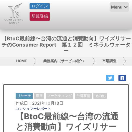
ログイン
HOME
Menu
新規登録
サービス紹介
コラム
【BtoC最前線〜台湾の流通と消費動向】ワイズリサー
チのConsumer Report 第１２回 ミネラルウォータ
グループ概要
ー
HOME
業務案内（サービス紹介）
市場調査
採用情報
お問い合わせ
日本人にPR
リサーチ
経営
マーケティング
台湾事情
その他
作成日：2021年10月18日
コンサルティング
コンシュマーレポート
【BtoC最前線〜台湾の流通
リサーチ
と消費動向】ワイズリサー