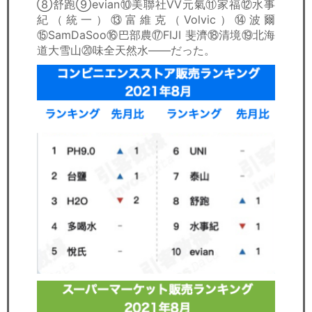
⑧舒跑⑨evian⑩美聯社VV元氣⑪家福⑫水事
紀（統一）⑬富維克（Volvic）⑭波爾
⑮SamDaSoo⑯巴部農⑰FIJI 斐濟⑱清境⑲北海
道大雪山⑳味全天然水――だった。