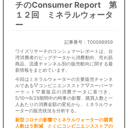
セミナー
チのConsumer Report 第
１２回 ミネラルウォータ
経済ニュース
ー
労務顧問
記事番号：T00098959
ＩＴ
ワイズリサーチのコンシュマーレポートは、台
飲食店情報
湾消費者のビッグデータから消費動向、売れ筋
商品、流通チャンネル別の販売動向に関する最
新情報をまとめています。
今回はミネラルウォーターの主要販売チャンネ
ルである▽コンビニエンスストア▽スーパーマ
ーケット▽量販店の消費データに基づき、
5/10〜8/29期間中の時事の影響、購買人数と一
人あたりの消費金額の変化から、ミネラルウォ
ーターの販売状況を分析する。
新型コロナの影響でミネラルウォーターの購買
人数は５割減 とくにコンビニエンスストアの