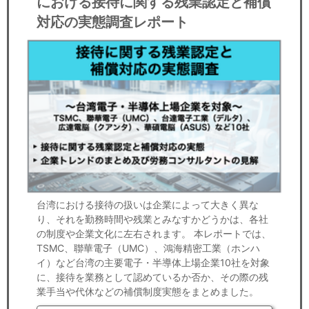
における接待に関する残業認定と補償
対応の実態調査レポート
台湾における接待の扱いは企業によって大きく異な
り、それを勤務時間や残業とみなすかどうかは、各社
の制度や企業文化に左右されます。 本レポートでは、
TSMC、聯華電子（UMC）、鴻海精密工業（ホンハ
イ）など台湾の主要電子・半導体上場企業10社を対象
に、接待を業務として認めているか否か、その際の残
業手当や代休などの補償制度実態をまとめました。