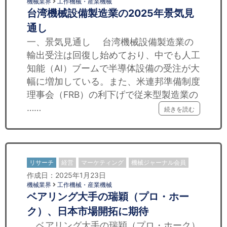
機械業界
工作機械・産業機械
台湾機械設備製造業の2025年景気見
通し
一、景気見通し 台湾機械設備製造業の
輸出受注は回復し始めており、中でも人工
知能（AI）ブームで半導体設備の受注が大
幅に増加している。また、米連邦準備制度
理事会（FRB）の利下げで従来型製造業の
……
続きを読む
リサーチ
経営
マーケティング
機械ジャーナル会員
作成日：2025年1月23日
機械業界
工作機械・産業機械
ベアリング大手の瑞穎（プロ・ホー
ク）、日本市場開拓に期待
ベアリング大手の瑞穎（プロ・ホーク）