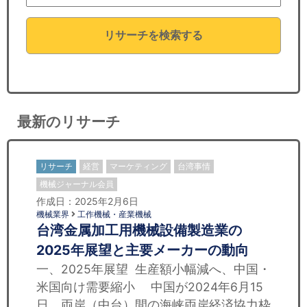
セミナー
リサーチを検索する
経済ニュース
労務顧問
ＩＴ
最新のリサーチ
飲食店情報
リサーチ
経営
マーケティング
台湾事情
機械ジャーナル会員
作成日：2025年2月6日
機械業界
工作機械・産業機械
台湾金属加工用機械設備製造業の
2025年展望と主要メーカーの動向
一、2025年展望 生産額小幅減へ、中国・
米国向け需要縮小 中国が2024年6月15
日、両岸（中台）間の海峡両岸経済協力枠