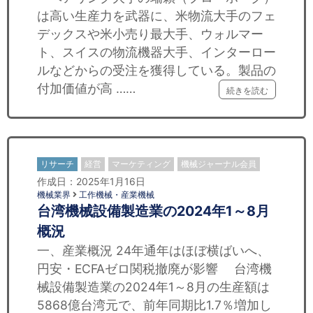
は高い生産力を武器に、米物流大手のフェ
デックスや米小売り最大手、ウォルマー
ト、スイスの物流機器大手、インターロー
ルなどからの受注を獲得している。製品の
付加価値が高 ……
続きを読む
リサーチ
経営
マーケティング
機械ジャーナル会員
作成日：2025年1月16日
機械業界
工作機械・産業機械
台湾機械設備製造業の2024年1～8月
概況
一、産業概況 24年通年はほぼ横ばいへ、
円安・ECFAゼロ関税撤廃が影響 台湾機
械設備製造業の2024年1～8月の生産額は
5868億台湾元で、前年同期比1.7％増加し