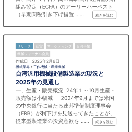
組み協定（ECFA）のアーリーハーベスト
（早期関税引き下げ措置 ……
続きを読む
リサーチ
経営
マーケティング
台湾事情
機械ジャーナル会員
作成日：2025年2月6日
機械業界
工作機械・産業機械
台湾汎用機械設備製造業の現況と
2025年の見通し
一、生産・販売概況 24年１～10月生産・
販売額は小幅減 2024年9月までは米国
の中央銀行に当たる連邦準備制度理事会
（FRB）が利下げを見送ってきたことが、
従来型製造業の投資意欲を ……
続きを読む