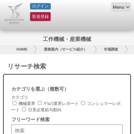
ログイン
HOME
Menu
新規登録
サービス紹介
コラム
工作機械・産業機械
グループ概要
HOME
業務案内（サービス紹介）
市場調査
採用情報
リサーチ検索
お問い合わせ
カテゴリを選ぶ（複数可）
日本人にPR
カテゴリ
機械業界
Y'sの業界レポート
コンシュマーレポ
コンサルティング
ート
日系企業給与動向
フリーワード検索
リサーチ