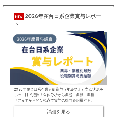
2026年在台日系企業賞与レポー
NEW
ト
2026年在台日系企業春節賞与（年終獎金）支給状況を
この１冊で把握！全体分析から業態・業界・業種・エ
リアまで多角的な視点で賞与の動向を網羅する。
詳細を見る