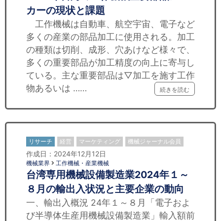
カーの現状と課題
工作機械は自動車、航空宇宙、電子など
多くの産業の部品加工に使用される。加工
の種類は切削、成形、穴あけなど様々で、
多くの重要部品が加工精度の向上に寄与し
ている。主な重要部品は▽加工を施す工作
物あるいは ……
続きを読む
リサーチ
経営
マーケティング
機械ジャーナル会員
作成日：2024年12月12日
機械業界
工作機械・産業機械
台湾専用機械設備製造業2024年１～
８月の輸出入状況と主要企業の動向
一、輸出入概況 24年１～８月「電子およ
び半導体生産用機械設備製造業」輸入額前