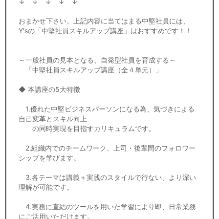
↓ ↓ ↓ ↓ ↓
おまかせ下さい。上記内容に当てはまる中堅社員には、
Y'sの「中堅社員スキルアップ講座」はおすすめです！！
～一般社員の見本となる、自発型社員を育成する～
「中堅社員スキルアップ講座（全４単元）」
◆ 本講座の5大特徴
1.優れた中堅ビジネスパーソンになる為、気づきによる
自己変革とスキル向上
の同時実現を目指すカリキュラムです。
2.組織内でのチームワーク、上司・後輩間のフォロワー
シップを学びます。
3.各テーマは講義＋実践のスタイルで行ない、より深い
理解が可能です。
4.実務に直結のツールを用いた学習により即、日常業務
にご活用いただけます。