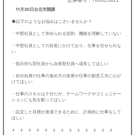
記事番号：T00025822
セミナー
11月30日台北市開講
経済ニュース
◆以下のようなお悩みはございませんか？
労務顧問
・中堅社員として求められる役割、機能を理解していない
ＩＴ
・中堅社員としての自覚にかけており、仕事を任せられな
い
飲食店情報
・指示待ち型社員から自発型社員へ成長してほしい
・自分自身の仕事の進め方の改善や仕事の創意工夫に心が
けてほしい
・仕事のスキルは十分だが、チームワークやコミュニケー
ションにも気を配ってほしい
・設定した目標が達成できるために、計画的に仕事をして
ほしい
↓ ↓ ↓ ↓ ↓ ↓ ↓ ↓ ↓ ↓ ↓ ↓ ↓