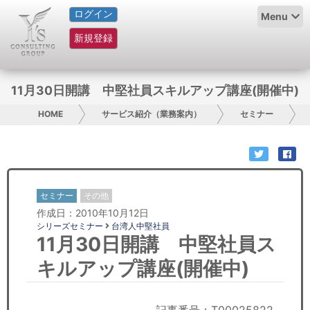
ログイン
HOME
Menu
新規登録
サービス紹介
コラム
11月30日開講 中堅社員スキルアップ講座(開催中)
グループ概要
HOME
サービス紹介（業務案内）
セミナー
採用情報
お問い合わせ
セミナー
その他
作成日：2010年10月12日
日本人にPR
シリーズセミナー
台湾人中堅社員
11月30日開講 中堅社員ス
コンサルティング
キルアップ講座(開催中)
リサーチ