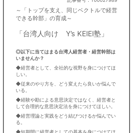
記事番号：T00027989
セミナー
～「トップを支え、同じベクトルで経営
経済ニュース
できる幹部」の育成～
労務顧問
「台湾人向け Y’s KEIEI塾」
ＩＴ
◎以下に当てはまる台湾人経営者・経営幹部は
いませんか？
飲食店情報
◆経営者として、全社的な視野を身につけてほ
しい。
◆従来のやり方を、どう変えたら良いか悩んで
いる。
◆経験や勘による意思決定ではなく、経営者と
して合理的な意思決定法を身につけてほしい。
◆経営理論と実践をどう結びつけるか悩んでい
る。
◆短期間に経営者としての基本を身につけてほ