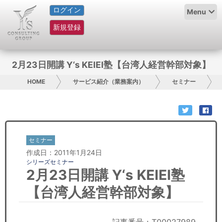
ログイン
HOME
Menu
新規登録
サービス紹介
コラム
2月23日開講 Y‘s KEIEI塾【台湾人経営幹部対象】
グループ概要
HOME
サービス紹介（業務案内）
セミナー
採用情報
お問い合わせ
セミナー
作成日：2011年1月24日
日本人にPR
シリーズセミナー
2月23日開講 Y‘s KEIEI塾
コンサルティング
【台湾人経営幹部対象】
リサーチ