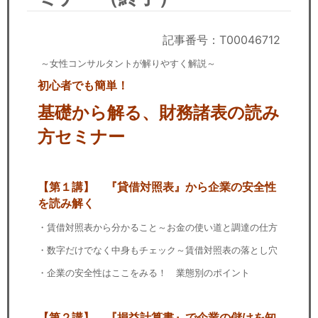
セミナー
経済ニュース
記事番号：T00046712
～女性コンサルタントが解りやすく解説～
労務顧問
初心者でも簡単！
ＩＴ
基礎から解る、財務諸表の読み
方セミナー
飲食店情報
【第１講】 『貸借対照表』から企業の安全性
を読み解く
・賃借対照表から分かること～お金の使い道と調達の仕方
・数字だけでなく中身もチェック～賃借対照表の落とし穴
・企業の安全性はここをみる！ 業態別のポイント
【第２講】 『損益計算書』で企業の儲けを知