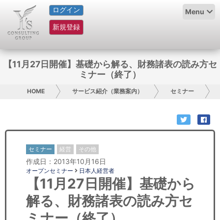
ログイン
HOME
Menu
新規登録
サービス紹介
コラム
【11月27日開催】基礎から解る、財務諸表の読み方セ
ミナー（終了）
グループ概要
HOME
サービス紹介（業務案内）
セミナー
採用情報
お問い合わせ
セミナー
経営
その他
日本人にPR
作成日：2013年10月16日
オープンセミナー
日本人経営者
コンサルティング
【11月27日開催】基礎から
解る、財務諸表の読み方セ
リサーチ
ミナー（終了）