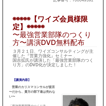
記事番号：T00049392
セミナー
経済ニュース
◉◉◉◉◉【ワイズ会員様限
労務顧問
定】◉◉◉◉◉
〜最強営業部隊のつくり
ＩＴ
方〜講演DVD無料配布
飲食店情報
３月２１日、ワイズコンサルティングが主
催した『営業力強化』セミナー 、
国吉拡氏が講演した「最強営業部隊のつく
り方」のDVD化が決定しました！
【講演内容】
営業のカリスマコンサルが提言
〜だから、貴方の部下達は売れな
い〜
「最強営業部隊のつくり方」