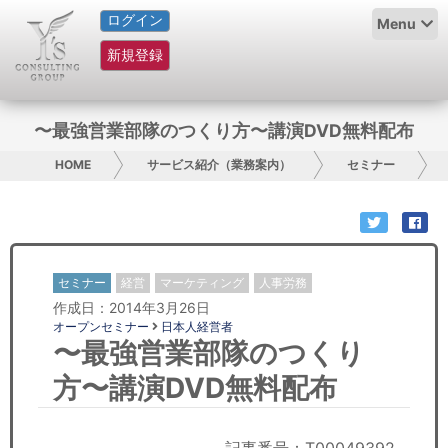
ログイン
HOME
Menu
新規登録
サービス紹介
コラム
〜最強営業部隊のつくり方〜講演DVD無料配布
グループ概要
HOME
サービス紹介（業務案内）
セミナー
採用情報
お問い合わせ
セミナー
経営
マーケティング
人事労務
作成日：2014年3月26日
日本人にPR
オープンセミナー
日本人経営者
〜最強営業部隊のつくり
コンサルティング
方〜講演DVD無料配布
リサーチ