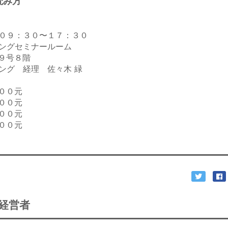
読み方
０９：３０〜１７：３０
ングセミナールーム
号８階
ング 経理 佐々木 緑
００元
００元
００元
００元
経営者