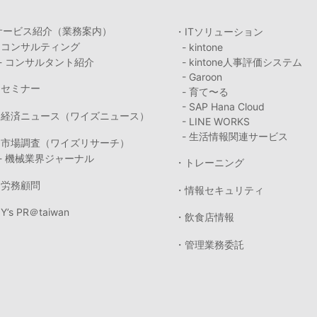
サービス紹介（業務案内）
・ITソリューション
・コンサルティング
- kintone
- コンサルタント紹介
- kintone人事評価システム
- Garoon
・セミナー
- 育て〜る
- SAP Hana Cloud
・経済ニュース（ワイズニュース）
- LINE WORKS
- 生活情報関連サービス
・市場調査（ワイズリサーチ）
- 機械業界ジャーナル
・トレーニング
・労務顧問
・情報セキュリティ
Y’s PR＠taiwan
・飲食店情報
・管理業務委託