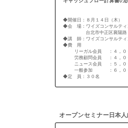
キャッシュフロー計算書の
◆開催日：８月１４日（木） 
◆会 場：ワイズコンサルティ
台北市中正区襄陽路９
◆講 師：ワイズコンサルティ
◆費 用
リーガル会員
：４，０
労務顧問会員
：４，０
ニュース会員
：５，０
一般参加
：６，０
◆定 員：３０名
オープンセミナー日本人