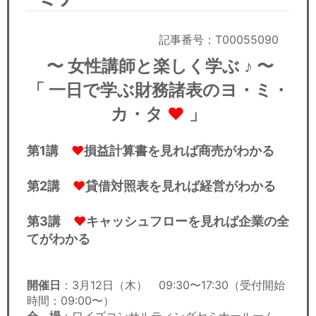
セミナー
経済ニュース
記事番号：T00055090
〜 女性講師と楽しく学ぶ ♪ 〜
労務顧問
「
一日で学ぶ財務諸表のヨ・ミ・
ＩＴ
カ・タ
♥︎
」
飲食店情報
第1講
♥︎
損益計算書を見れば商売がわかる
第2講
♥︎
貸借対照表を見れば経営がわかる
第3講
♥︎
キャッシュフローを見れば企業の全
てがわかる
開催日
：3月12日（木） 09:30〜17:30（受付開始
時間：09:00〜）