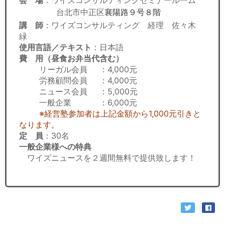
会 場
：ワイズコンサルティングセミナールーム
台北市中正区
襄陽路９号８階
講 師
：ワイズコンサルティング 経理 佐々木
緑
使用言語／テキスト
：日本語
費 用（昼食お弁当代含む）
リーガル会員
：4,000元
労務顧問会員
：4,000元
ニュース会員
：5,000元
一般企業
：6,000元
※経営塾参加者は上記金額から1,000元引きと
なります。
定 員
：30名
一般企業様への特典
ワイズニュースを２週間無料で提供致します！