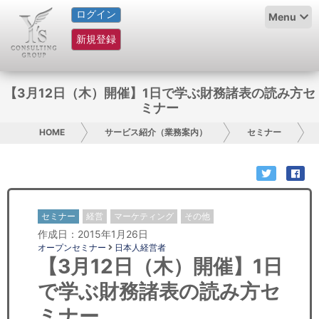
ログイン
HOME
Menu
新規登録
サービス紹介
コラム
【3月12日（木）開催】1日で学ぶ財務諸表の読み方セ
ミナー
グループ概要
HOME
サービス紹介（業務案内）
セミナー
採用情報
お問い合わせ
セミナー
経営
マーケティング
その他
日本人にPR
作成日：2015年1月26日
オープンセミナー
日本人経営者
コンサルティング
【3月12日（木）開催】1日
で学ぶ財務諸表の読み方セ
リサーチ
ミナー