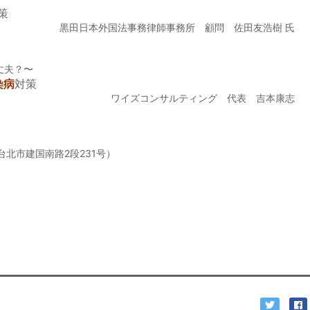
策
黒田日本外国法事務律師事務所 顧問 佐田友浩樹 氏
丈夫？〜
染病
対策
ワイズコンサルティング 代表 吉本康志
北市建国南路2段231号）