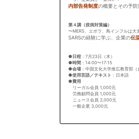
内部告発制度
の概要とその予防
第４講（疫病対策編）
〜MERS、エボラ、鳥インフルは大
SARSの経験に学ぶ、企業の
伝
●日程
：7月23日（木）
●時間
：14:00〜17:15
●会場
：中国文化大学推広教育部（台
●使用言語／テキスト
：日本語
●費用
リーガル会員 1,000元
労務顧問会員 1,000元
ニュース会員 2,000元
一般企業 3,000元