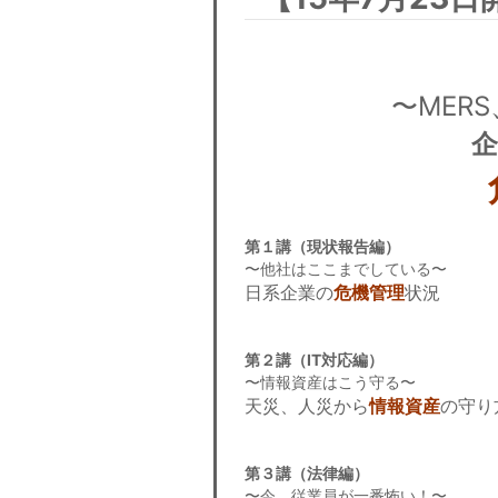
〜MERS
第１講（現状報告編）
〜他社はここまでしている〜
日系企業の
危機管理
状況
第２講（IT対応編）
〜情報資産はこう守る〜
天災、人災から
情報資産
の守り
第３講（法律編）
〜今、従業員が一番怖い！〜