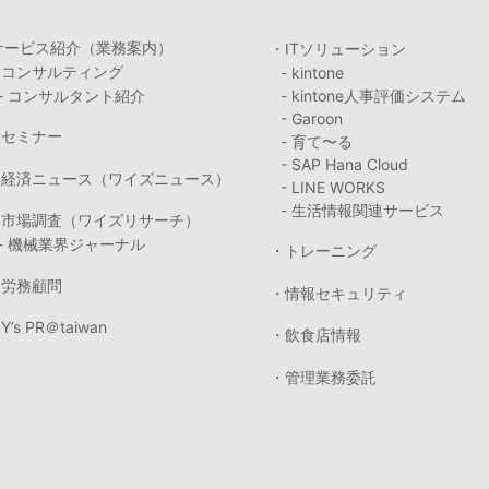
サービス紹介（業務案内）
・ITソリューション
・コンサルティング
- kintone
- コンサルタント紹介
- kintone人事評価システム
- Garoon
・セミナー
- 育て〜る
- SAP Hana Cloud
・経済ニュース（ワイズニュース）
- LINE WORKS
- 生活情報関連サービス
・市場調査（ワイズリサーチ）
- 機械業界ジャーナル
・トレーニング
・労務顧問
・情報セキュリティ
Y’s PR＠taiwan
・飲食店情報
・管理業務委託