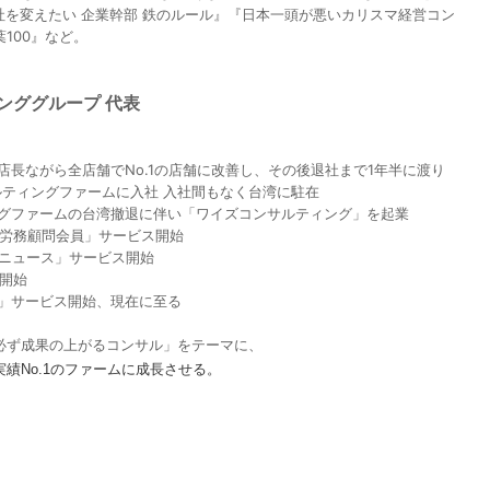
会社を変えたい 企業幹部 鉄のルール』『日本一頭が悪いカリスマ経営コン
100』など。
ンググループ 代表
店長ながら全店舗でNo.1の店舗に改善し、その後退社まで1年半に渡り
ンサルティングファームに入社 入社間もなく台湾に駐在
ングファームの台湾撤退に伴い「ワイズコンサルティング」を起業
「労務顧問会員」サービス開始
ズニュース」サービス開始
ス開始
ル」サービス開始、現在に至る
必ず成果の上がるコンサル」をテーマに、
績No.1のファームに成長させる。