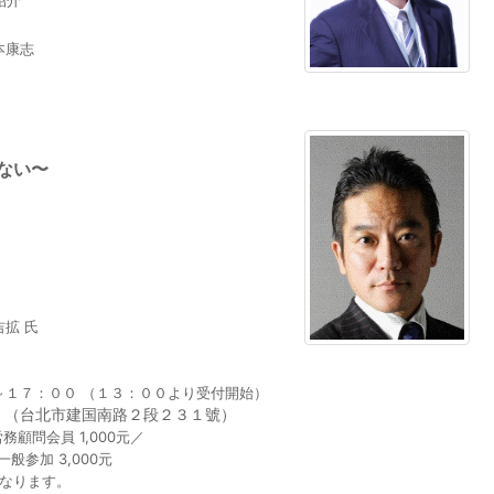
紹介
本康志
ない〜
ト
吉拡 氏
～１７：００ （１３：００より受付開始）
（台北市建国南路２段２３１號）
務顧問会員 1,000元／
参加 3,000元
となります。