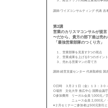
３、経営トップの戦略立案成功事例
講師:ワイズコンサルティング 代表 吉
第2講
営業のカリスマコンサルが提言
〜だから、貴方の部下達は売れ
「最強営業部隊のつくり方」
１、営業部隊を見直す3つの視点
２、営業成果を上げる5つのポイン
３、売れる営業マンの育て方
講師:経営支援センター 代表取締役 国
○日時 ３月２１日（金）１３：３０
○場所 文化大学 推広中心
国際会議庁
○参加費用 リーガル会員 1,000元／労
ニュース会員 2,000元／ 一般
※２月セミナーご参加者は500元割引