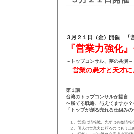
３月２１日（金）開催 「
『営業力強化』
～トップコンサル、夢の共演～
「営業の愚才と天才に
第１講
台湾のトップコンサルが提言
〜勝てる戦略、与えてますか？
「トップが創る売れる仕組みの
１、営業は情報戦、先ずは有益情報を
２、個人の営業力に頼るのはもう止