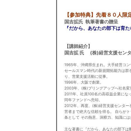
【参加特典】先着８０人限
国吉拡氏 執筆著書の贈呈
『だから、あなたの部下は育た
【講師紹介】
国吉拡 氏 (株)経営支援セン
1965年、沖縄県生まれ。大手経営コ
セールスマン時代の新規開拓能力は群
り、営業支援活動に従事。
1996年、大阪で創業。
2003年、(株)ブリングアップへ社名
2011年、社員100名の高収益企業
同年ファンドへ売却。
2012年、再度、(株)経営支援セン
営者まで絶大な信頼を得る。 自らが
条として その熱意、洞察力、知識に
主な著書に『だから、あなたの部下は動