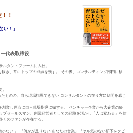
定！！
ない！』
ター代表取締役
ンサルタントファームに入社。
を抜き、常にトップの成績を残す。 その後、コンサルティング部門に移
変更。
になったものの、自ら現場指導できない コンサルタントの在り方に疑問を感じ
ターを創業し原点に自ら現場指導に徹する。 ベンチャー企業から大企業の経
トップセールスマン、創業経営者としての経験を活かし「人は変わる」を信
は多くのファンが存在する。
かない!』 『何かが足りない!あなたの営業』『ヤル気のない部下をクビ