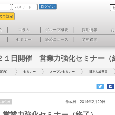
ログイン
の再設定
介
コラム
グループ概要
採用情報
お
セミナー
経済ニュース
労務顧問
２１日開催 営業力強化セミナー（
案内）
セミナー
オープンセミナー
日本人経営者
作成日：2014年2月20日
人事労務
 営業力強化セミナー（終了）