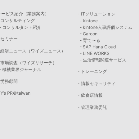
サービス紹介（業務案内）
・ITソリューション
・コンサルティング
- kintone
- コンサルタント紹介
- kintone人事評価システム
- Garoon
・セミナー
- 育て〜る
- SAP Hana Cloud
・経済ニュース（ワイズニュース）
- LINE WORKS
- 生活情報関連サービス
・市場調査（ワイズリサーチ）
- 機械業界ジャーナル
・トレーニング
・労務顧問
・情報セキュリティ
Y’s PR＠taiwan
・飲食店情報
・管理業務委託