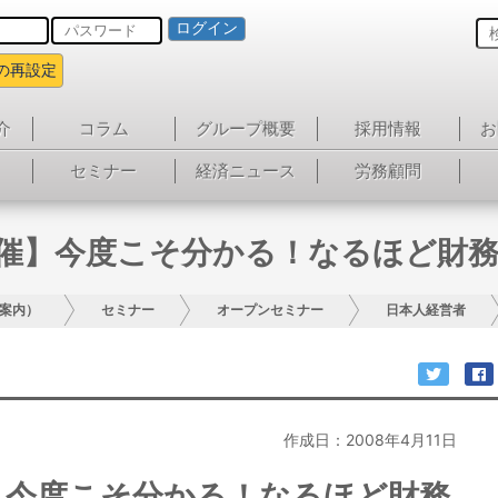
ログイン
の再設定
介
コラム
グループ概要
採用情報
お
セミナー
経済ニュース
労務顧問
開催】今度こそ分かる！なるほど財
案内）
セミナー
オープンセミナー
日本人経営者
作成日：2008年4月11日
催】今度こそ分かる！なるほど財務