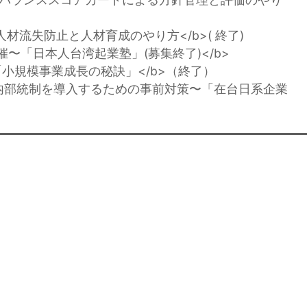
】人材流失防止と人材育成のやり方</b>( 終了)
日開催〜「日本人台湾起業塾」(募集終了)</b>
催〜「小規模事業成長の秘訣」</b>（終了）
開催〜内部統制を導入するための事前対策〜「在台日系企業