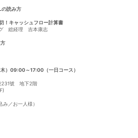
／Lの読み方
が大切！キャッシュフロー計算書
グ 総経理 吉本康志
み方
（木）09:00～17:00（一日コース）
231號 地下2階
)
込み／お一人様）