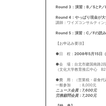
Round 3：演習：B／SとP
Round 4：やっぱり現金
講師：ワイズコンサルティン
Round 5：演習：C／Fの読
【お申込み要項】
●日 程：
2008年5月15日
●会 場：台北市建国南路2段
（文化大学教育推広中心 B2F
●費 用：（営業税・昼食代
一般参加 ：8,000元
ニュース会員：7,600元
労務顧問会員：7,200元
【特 典】