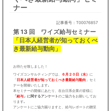
セミナー
ナー
経済ニュース
記事番号：T00076857
労務顧問
第 13 回 ワイズ給与セミナー
ＩＴ
「日本人経営者が知っておくべ
き最新給与動向」
飲食店情報
お待たせ致しました！
ワイズコンサルティングでは、
６月２０日（水）
に
「
日本人経営者が知っておくべき最新給与動向
」セミ
ナーを開催いたします｡
本セミナーの開催にあたり、在台日系企業の皆様に
「
給与
」に関するアンケート
のご協力をお願いしてお
ります｡
アンケートにご協力賜りますと、給与レポートの贈呈