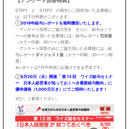
【アンケート回答特典】
STEP1 と STEP2 の両方にご回答頂いた企業様に
は、以下の特典がございます。
①
2018年給与レポートを無料贈呈いたします。
・アンケート回答にご協力頂き さらに 給与セミナ
ーへの参加を頂いた企業様には：給与レポート
完全版
（カラー印刷、80ページ程度）
・アンケート回答のみにご協力頂いた企業様には：給
与レポート
ダイジェスト版
（カラー印刷、20ページ程
度）
※レポートは7月中旬頃にお届けできる予定です。
②
6月20日（水）開催「 第 13 回 ワイズ給与セミナ
ー 日本人経営者が知っておくべき最新給与動向」に
優待価格（1,000元引き）にてご招待いたします！
ぜひ、ご参加ください。