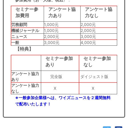
セミナー参
アンケート協
アンケート協
加費用
力あり
力なし
労務顧問
1,000元
2,000元
機械ジャーナル
1,000元
2,000元
ニュース
2,000元
3,000元
一般
3,000元
4,000元
【特典】
セミナー参加
セミナー参加
あり
なし
アンケート協力
完全版
ダイジェスト版
あり
アンケート協力
X
X
なし
※一般参加企業様へは、ワイズニュースを２週間無料
で配布いたします！