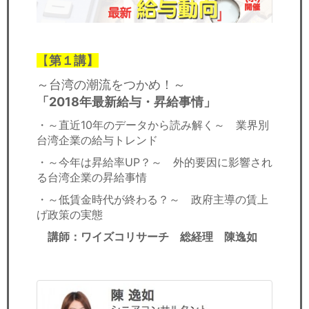
【
第１講】
～台湾の潮流をつかめ！～
「2018年最新給与・昇給事情」
・～直近10年のデータから読み解く～ 業界別
台湾企業の給与トレンド
・～今年は昇給率UP？～ 外的要因に影響され
る台湾企業の昇給事情
・～低賃金時代が終わる？～ 政府主導の賃上
げ政策の実態
講師：ワイズコリサーチ 総経理 陳逸如