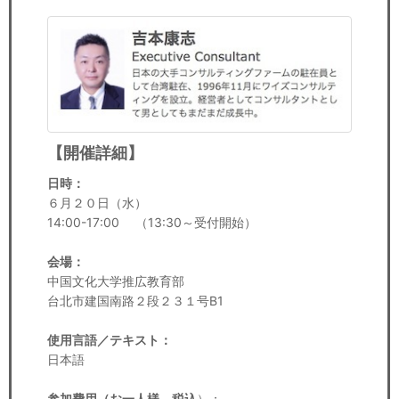
【開催詳細】
日時：
６月２０日（水）
14:00-17:00 （13:30～受付開始）
会場：
中国文化大学推広教育部
台北市建国南路２段２３１号B1
使用言語／テキスト：
日本語
参加費用（お一人様、税込
）：