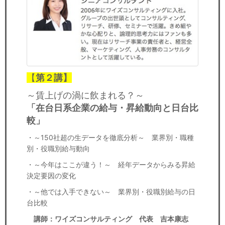
【
第２講】
～賃上げの渦に飲まれる？～
「在台日系企業の給与
・昇給動向と日台比
較」
・～150社超の生データを徹底分析～ 業界別・職種
別・役職別給与動向
・～今年はここが違う！～ 経年データからみる昇給
決定要因の変化
・～他では入手できない～ 業界別・役職別給与の日
台比較
講師：ワイズコンサルティング 代表 吉本康志