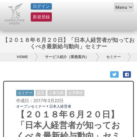
ログイン
HOME
Menu
新規登録
サービス紹介
コラム
【２０１８年６月２０日】「日本人経営者が知ってお
くべき最新給与動向」セミナー
グループ概要
HOME
サービス紹介（業務案内）
セミナー
採用情報
お問い合わせ
セミナー
経営
人事労務
台湾事情
日本人にPR
作成日：2017年3月22日
オープンセミナー
日本人経営者
コンサルティング
【２０１８年６月２０日】
「日本人経営者が知ってお
リサーチ
くべき最新給与動向」セミ