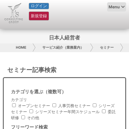
ログイン
HOME
Menu
新規登録
サービス紹介
コラム
日本人経営者
グループ概要
HOME
サービス紹介（業務案内）
セミナー
採用情報
セミナー記事検索
お問い合わせ
日本人にPR
カテゴリを選ぶ（複数可）
カテゴリ
コンサルティング
オープンセミナー
人事労務セミナー
シリーズ
セミナー
シリーズセミナー年間スケジュール
委託
リサーチ
研修
その他
フリーワード検索