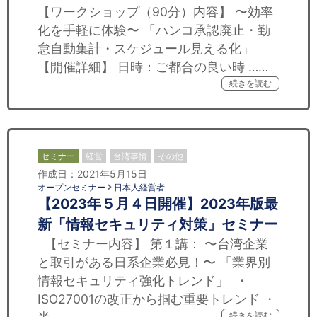
【ワークショップ（90分）内容】 〜効率
化を手軽に体験〜 「ハンコ承認廃止・勤
怠自動集計・スケジュール見える化」
【開催詳細】 日時：ご都合の良い時 ……
続きを読む
セミナー
経営
台湾事情
その他
作成日：2021年5月15日
オープンセミナー
日本人経営者
【2023年５月４日開催】2023年版最
新「情報セキュリティ対策」セミナー
【セミナー内容】 第１講： 〜台湾企業
と取引がある日系企業必見！〜 「業界別
情報セキュリティ強化トレンド」 ・
ISO27001の改正から掴む重要トレンド ・
続きを読む