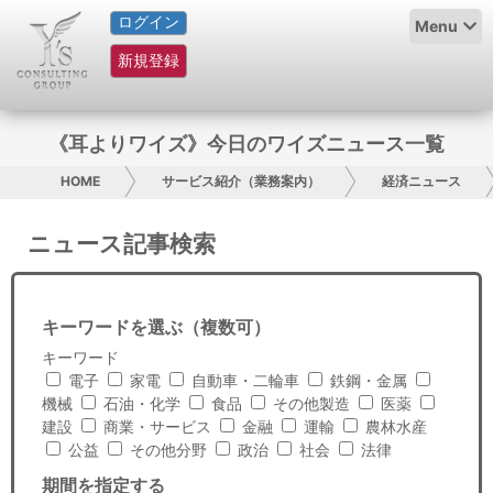
ログイン
HOME
Menu
新規登録
サービス紹介
コラム
《耳よりワイズ》今日のワイズニュース一覧
グループ概要
HOME
サービス紹介（業務案内）
経済ニュース
採用情報
ニュース記事検索
お問い合わせ
キーワードを選ぶ（複数可）
日本人にPR
キーワード
電子
家電
自動車・二輪車
鉄鋼・金属
コンサルティング
機械
石油・化学
食品
その他製造
医薬
建設
商業・サービス
金融
運輸
農林水産
リサーチ
公益
その他分野
政治
社会
法律
期間を指定する