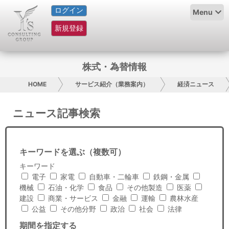
ログイン
HOME
Menu
新規登録
サービス紹介
コラム
株式・為替情報
グループ概要
HOME
サービス紹介（業務案内）
経済ニュース
採用情報
ニュース記事検索
お問い合わせ
キーワードを選ぶ（複数可）
日本人にPR
キーワード
電子
家電
自動車・二輪車
鉄鋼・金属
コンサルティング
機械
石油・化学
食品
その他製造
医薬
建設
商業・サービス
金融
運輸
農林水産
リサーチ
公益
その他分野
政治
社会
法律
期間を指定する