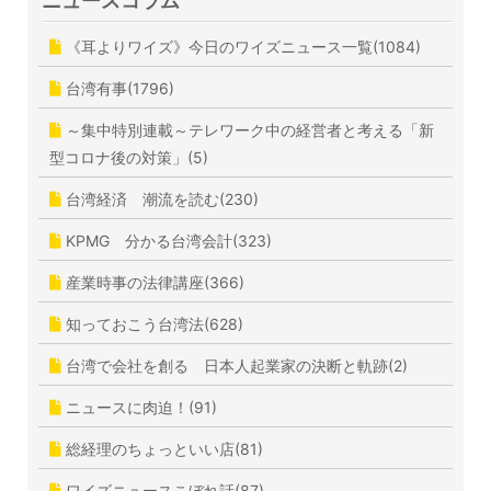
ニュースコラム
《耳よりワイズ》今日のワイズニュース一覧(1084)
台湾有事(1796)
～集中特別連載～テレワーク中の経営者と考える「新
型コロナ後の対策」(5)
台湾経済 潮流を読む(230)
KPMG 分かる台湾会計(323)
産業時事の法律講座(366)
知っておこう台湾法(628)
台湾で会社を創る 日本人起業家の決断と軌跡(2)
ニュースに肉迫！(91)
総経理のちょっといい店(81)
ワイズニュースこぼれ話(87)