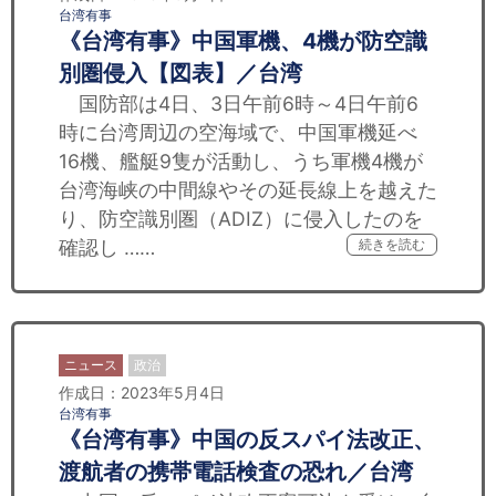
台湾有事
《台湾有事》中国軍機、4機が防空識
別圏侵入【図表】／台湾
国防部は4日、3日午前6時～4日午前6
時に台湾周辺の空海域で、中国軍機延べ
16機、艦艇9隻が活動し、うち軍機4機が
台湾海峡の中間線やその延長線上を越えた
り、防空識別圏（ADIZ）に侵入したのを
確認し ……
続きを読む
ニュース
政治
作成日：2023年5月4日
台湾有事
《台湾有事》中国の反スパイ法改正、
渡航者の携帯電話検査の恐れ／台湾