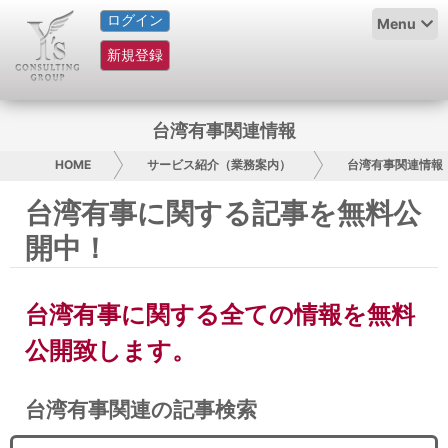
ログイン
HOME
Menu
新規登録
サービス紹介
コラム
台湾有事関連情報
グループ概要
HOME
サービス紹介（業務案内）
台湾有事関連情報
台湾有事に関する記事を無料公
採用情報
開中！
お問い合わせ
台湾有事に関する全ての情報を無料
日本人にPR
公開致します。
コンサルティング
台湾有事関連の記事検索
リサーチ