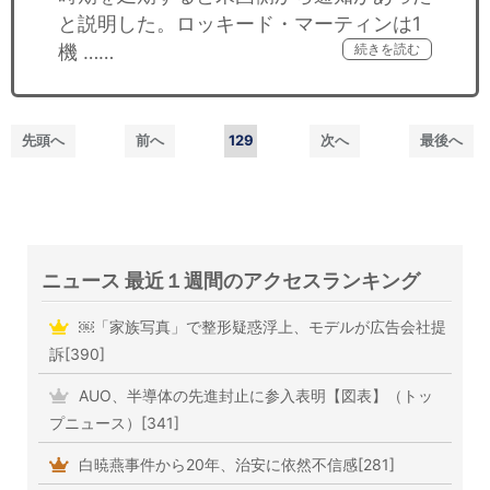
と説明した。ロッキード・マーティンは1
機 ……
続きを読む
先頭へ
前へ
129
次へ
最後へ
ニュース 最近１週間のアクセスランキング
￼「家族写真」で整形疑惑浮上、モデルが広告会社提
訴[390]
AUO、半導体の先進封止に参入表明【図表】（トッ
プニュース）[341]
白暁燕事件から20年、治安に依然不信感[281]