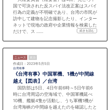
国で可決された反スパイ法改正案はスパイ
行為の定義が不明確であり、台湾の市民が
訪中して建物を記念撮影したり、インター
ネットで現地の政府や企業情報を検索した
だけで、ス ……
続きを読む
ニュース
政治
作成日：2023年5月5日
台湾有事
《台湾有事》中国軍機、1機が中間線
越え【図表】／台湾
国防部は5日、4日午前6時～5日午前6
時に台湾周辺の空海域で、中国軍機延べ
10機、艦艇4隻が活動し、うち軍機1機が
台湾海峡の中間線を越えたのを確認したと