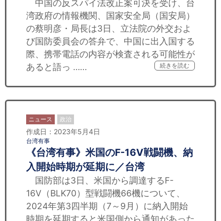
中国の反スパイ法改正案可決を受け、台
湾政府の情報機関、国家安全局（国安局）
の蔡明彦・局長は3日、立法院の外交およ
び国防委員会の答弁で、中国に出入国する
際、携帯電話の内容が検査される可能性が
あると語っ ……
続きを読む
ニュース
政治
作成日：2023年5月4日
台湾有事
《台湾有事》米国のF-16V戦闘機、納
入開始時期が延期に／台湾
国防部は3日、米国から調達するF-
16V（BLK70）型戦闘機66機について、
2024年第3四半期（7～9月）に納入開始
時期を延期すると米国側から通知があった