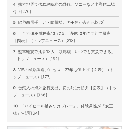
4
熊本地震で供給網断絶の恐れ、ソニーなど半導体工場
停止[270]
5
陽岱鋼選手、兄・陽耀勲との不仲が表面化[222]
6
上半期GDP成長率13.72％、過去50年の同期で最高
【図表】（トップニュース）[218]
7
熊本地震で死者13人、頼総統「いつでも支援できる」
（トップニュース）[182]
8
VISの成熟製造プロセス、27年も値上げ【図表】（ト
ップニュース）[177]
9
台湾人の海外旅行支出、初の1兆元超え【図表】（トッ
プニュース）[166]
10
「ハイヒール踏みつけプレー」、体験男性が「女王
様」告訴[164]