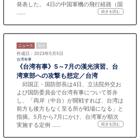
発表した。 4日の中国軍機の飛行経路（国
……
続きを読む
ニュース
政治
作成日：2023年5月5日
台湾有事
《台湾有事》5～7月の漢光演習、台
湾東部への攻撃も想定／台湾
邱国正・国防部長は4日、立法院外交お
よび国防委員会で台湾有事について答弁
し、「両岸（中台）が開戦すれば、台湾は
前方も後方もなく至る所が戦場になる」と
指摘。5月から7月にかけ、台湾軍が順次
実施する定例 ……
続きを読む