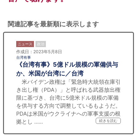
関連記事を最新順に表示します
ニュース
政治
作成日：2023年5月8日
台湾有事
《台湾有事》5億ドル規模の軍備供与
か、米国が台湾に／台湾
米バイデン政権は「緊急時大統領在庫引
き出し権（PDA）」と呼ばれる武器放出権
限に基づき、台湾に5億米ドル規模の軍備
を供与する方向で調整しているもようだ。
PDAは米国がウクライナへの軍事支援の根
拠とし ……
続きを読む