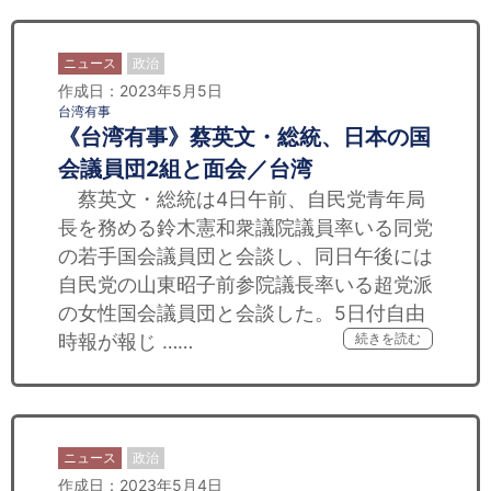
ニュース
政治
作成日：2023年5月5日
台湾有事
《台湾有事》蔡英文・総統、日本の国
会議員団2組と面会／台湾
蔡英文・総統は4日午前、自民党青年局
長を務める鈴木憲和衆議院議員率いる同党
の若手国会議員団と会談し、同日午後には
自民党の山東昭子前参院議長率いる超党派
の女性国会議員団と会談した。5日付自由
時報が報じ ……
続きを読む
ニュース
政治
作成日：2023年5月4日