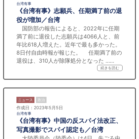
台湾有事
《台湾有事》志願兵、任期満了前の退
役が増加／台湾
国防部の報告によると、2022年に任期
満了前に退役した志願兵は4066人と、前
年比618人増えた。近年で最も多かった。
8日付自由時報が報じた。 任期満了前の
退役は、310人が除隊処分となった ……
続きを読む
ニュース
政治
作成日：2023年5月5日
台湾有事
《台湾有事》中国の反スパイ法改正、
写真撮影でスパイ認定も／台湾
大陸委員会（陸委会）は4日、先ごろ中