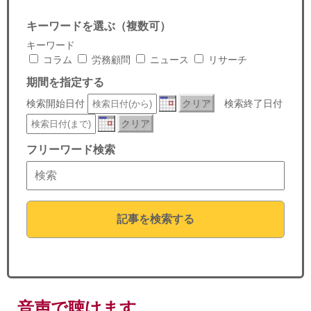
セミナー
キーワードを選ぶ（複数可）
経済ニュース
キーワード
コラム
労務顧問
ニュース
リサーチ
労務顧問
期間を指定する
検索開始日付
クリア
検索終了日付
ＩＴ
クリア
飲食店情報
フリーワード検索
記事を検索する
音声で聴けます。