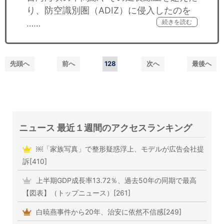
り、防空識別圏（ADIZ）に侵入したのを
……
続きを読む
先頭へ
前へ
128
次へ
最後へ
ニュース 最近１週間のアクセスランキング
￼「家族写真」で整形疑惑浮上、モデルが広告会社提
訴[410]
上半期GDP成長率13.72％、過去50年の同期で最高
【図表】（トップニュース）[261]
白暁燕事件から20年、治安に依然不信感[249]