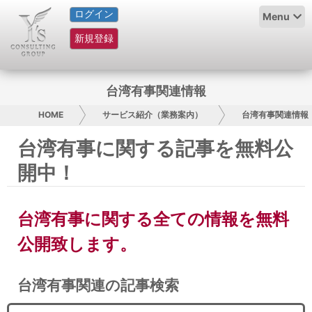
ログイン
HOME
Menu
新規登録
サービス紹介
コラム
台湾有事関連情報
グループ概要
HOME
サービス紹介（業務案内）
台湾有事関連情報
台湾有事に関する記事を無料公
採用情報
開中！
お問い合わせ
台湾有事に関する全ての情報を無料
日本人にPR
公開致します。
コンサルティング
台湾有事関連の記事検索
リサーチ