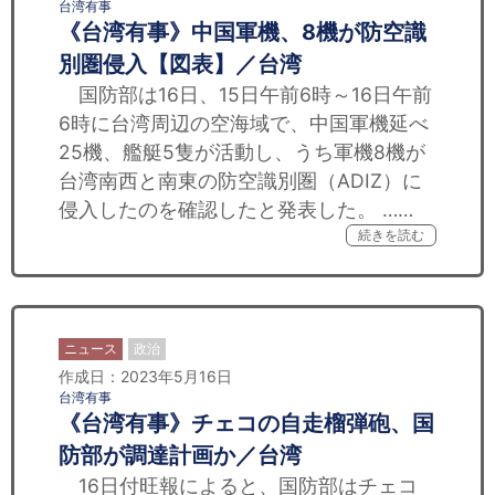
台湾有事
《台湾有事》中国軍機、8機が防空識
別圏侵入【図表】／台湾
国防部は16日、15日午前6時～16日午前
6時に台湾周辺の空海域で、中国軍機延べ
25機、艦艇5隻が活動し、うち軍機8機が
台湾南西と南東の防空識別圏（ADIZ）に
侵入したのを確認したと発表した。 ……
続きを読む
ニュース
政治
作成日：2023年5月16日
台湾有事
《台湾有事》チェコの自走榴弾砲、国
防部が調達計画か／台湾
16日付旺報によると、国防部はチェコ