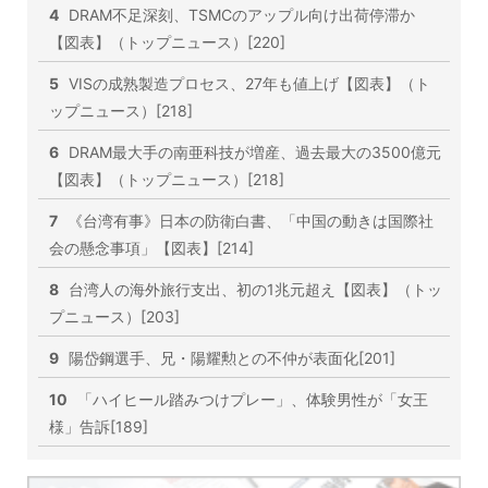
4
DRAM不足深刻、TSMCのアップル向け出荷停滞か
【図表】（トップニュース）[220]
5
VISの成熟製造プロセス、27年も値上げ【図表】（ト
ップニュース）[218]
6
DRAM最大手の南亜科技が増産、過去最大の3500億元
【図表】（トップニュース）[218]
7
《台湾有事》日本の防衛白書、「中国の動きは国際社
会の懸念事項」【図表】[214]
8
台湾人の海外旅行支出、初の1兆元超え【図表】（トッ
プニュース）[203]
9
陽岱鋼選手、兄・陽耀勲との不仲が表面化[201]
10
「ハイヒール踏みつけプレー」、体験男性が「女王
様」告訴[189]