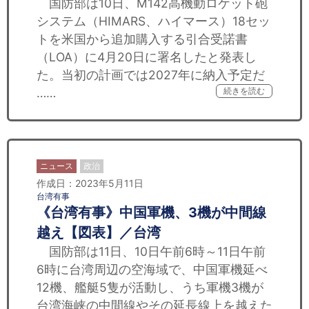
国防部は10日、M142高機動ロケット砲
システム（HIMARS、ハイマース）18セッ
トを米国から追加購入する引合受諾書
（LOA）に4月20日に署名したと発表し
た。当初の計画では2027年に納入予定だ
……
続きを読む
ニュース
政治
作成日：2023年5月11日
台湾有事
《台湾有事》中国軍機、3機が中間線
越え【図表】／台湾
国防部は11日、10日午前6時～11日午前
6時に台湾周辺の空海域で、中国軍機延べ
12機、艦艇5隻が活動し、うち軍機3機が
台湾海峡の中間線やその延長線上を越えた