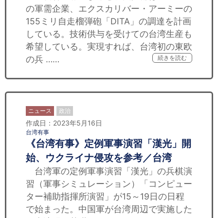
の軍需企業、エクスカリバー・アーミーの
155ミリ自走榴弾砲「DITA」の調達を計画
している。技術供与を受けての台湾生産も
希望している。実現すれば、台湾初の東欧
の兵 ……
続きを読む
ニュース
政治
作成日：2023年5月16日
台湾有事
《台湾有事》定例軍事演習「漢光」開
始、ウクライナ侵攻を参考／台湾
台湾軍の定例軍事演習「漢光」の兵棋演
習（軍事シミュレーション）「コンピュー
ター補助指揮所演習」が15～19日の日程
で始まった。中国軍が台湾周辺で実施した