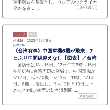
軍事演習を基礎とし、ロシアのウクライナ
侵略を参 ……
続きを読む
ニュース
政治
作成日：2023年5月15日
台湾有事
《台湾有事》中国軍機6機が飛来、7
日ぶり中間線越えなし【図表】／台湾
国防部は13～15日、12日午前6時～15日
午前6時に台湾周辺の空域で、中国軍機が
▽12日、延べ10機、▽13日、11機、▽14
日、6機──活動し、うち12日と13日にそ
れぞれ1機が南西の防空識別圏 ……
続きを読む