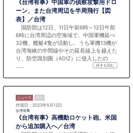
《台湾有事》中国軍の偵察攻撃用ドロ
ーン、また台湾周辺を半周飛行【図
表】／台湾
国防部は12日、11日午前6時～12日午前
6時に台湾周辺の空海域で、中国軍機延べ
32機、艦艇4隻が活動し、うち軍機13機が
台湾海峡の中間線やその延長線上を越えた
り、防空識別圏（ADIZ）に侵入したの
……
続きを読む
ニュース
政治
作成日：2023年5月12日
台湾有事
《台湾有事》高機動ロケット砲、米国
から追加購入へ／台湾