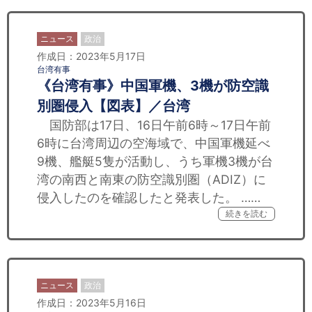
ニュース
政治
作成日：2023年5月17日
台湾有事
《台湾有事》中国軍機、3機が防空識
別圏侵入【図表】／台湾
国防部は17日、16日午前6時～17日午前
6時に台湾周辺の空海域で、中国軍機延べ
9機、艦艇5隻が活動し、うち軍機3機が台
湾の南西と南東の防空識別圏（ADIZ）に
侵入したのを確認したと発表した。 ……
続きを読む
ニュース
政治
作成日：2023年5月16日