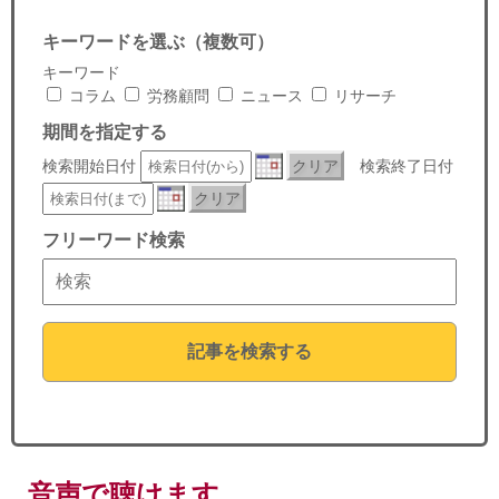
セミナー
キーワードを選ぶ（複数可）
経済ニュース
キーワード
コラム
労務顧問
ニュース
リサーチ
労務顧問
期間を指定する
検索開始日付
クリア
検索終了日付
ＩＴ
クリア
飲食店情報
フリーワード検索
記事を検索する
音声で聴けます。