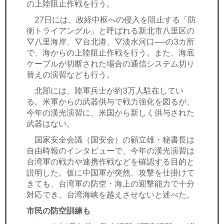
の上陸阻止作戦を行う。
27日には、政経中枢への侵入を阻止する「防
衛トライアングル」と呼ばれる新北市八里区の
▽八里海岸、▽台北港、▽淡水河口──の3カ所
で、海からの上陸阻止作戦を行う。また、海底
ケーブルが切断された場合の通信システム切り
替えの演習なども行う。
北部には、陸軍兵士が約3万人駐在してい
る。米軍からの武器供与で戦力強化を図るが、
今年の漢光演習に、米国から新しく供与された
武器はない。
国家安全会議（国安会）の顧立雄・秘書長は
自由時報のインタビューで、今年の漢光演習は
台湾軍の戦力や連携作戦などを確認する目的と
説明した。仮に中国軍が突然、攻撃を仕掛けて
きても、台湾軍の防空・海上の迎撃能力で十分
対応でき、台湾海峡を越えさせないと述べた。
市民の防空訓練も