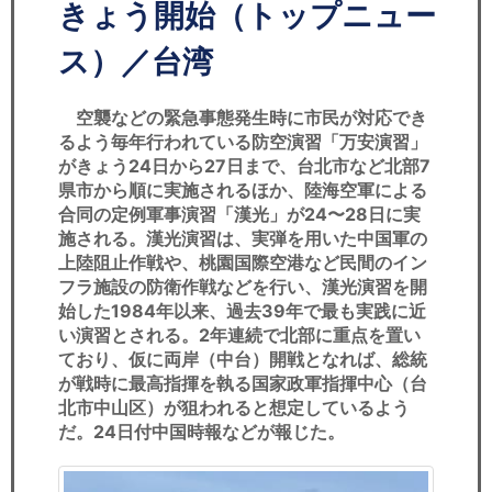
セミナー
きょう開始（トップニュー
ス）／台湾
経済ニュース
労務顧問
空襲などの緊急事態発生時に市民が対応でき
るよう毎年行われている防空演習「万安演習」
がきょう24日から27日まで、台北市など北部7
ＩＴ
県市から順に実施されるほか、陸海空軍による
合同の定例軍事演習「漢光」が24〜28日に実
飲食店情報
施される。漢光演習は、実弾を用いた中国軍の
上陸阻止作戦や、桃園国際空港など民間のイン
フラ施設の防衛作戦などを行い、漢光演習を開
始した1984年以来、過去39年で最も実践に近
い演習とされる。2年連続で北部に重点を置い
ており、仮に両岸（中台）開戦となれば、総統
が戦時に最高指揮を執る国家政軍指揮中心（台
北市中山区）が狙われると想定しているよう
だ。24日付中国時報などが報じた。