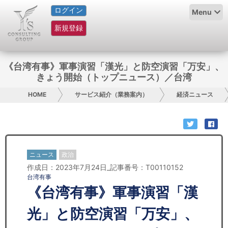
ログイン
HOME
Menu
新規登録
サービス紹介
コラム
《台湾有事》軍事演習「漢光」と防空演習「万安」、
きょう開始（トップニュース）／台湾
グループ概要
HOME
サービス紹介（業務案内）
経済ニュース
採用情報
お問い合わせ
ニュース
政治
日本人にPR
作成日：2023年7月24日_記事番号：T00110152
台湾有事
コンサルティング
《台湾有事》軍事演習「漢
リサーチ
光」と防空演習「万安」、