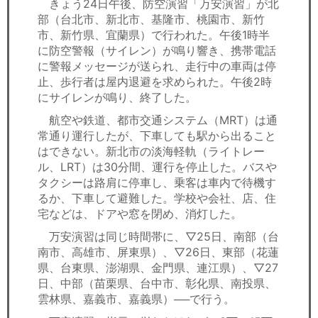
きょう24日午後、防空演習「万安演習」が北
部（台北市、新北市、基隆市、桃園市、新竹
市、新竹県、宜蘭県）で行われた。午後1時半
に防空警報（サイレン）が鳴り響き、携帯電話
に警報メッセージが送られ、走行中の車両は停
止、歩行者は屋内退避を求められた。午後2時
にサイレンが鳴り、終了した。
航空や鉄道、都市交通システム（MRT）は通
常通り運行したが、下車しても駅から出ること
はできない。新北市の淡海軽軌（ライトレー
ル、LRT）は30分間、運行を停止した。バスや
タクシーは路肩に停車し、乗客は車内で待機す
るか、下車して避難した。学校や会社、店、住
宅などは、ドアや窓を閉め、消灯した。
万安演習は同じ時間帯に、▽25日、南部（台
南市、高雄市、屏東県）、▽26日、東部（花蓮
県、台東県、澎湖県、金門県、連江県）、▽27
日、中部（苗栗県、台中市、彰化県、南投県、
雲林県、嘉義市、嘉義県）──で行う。