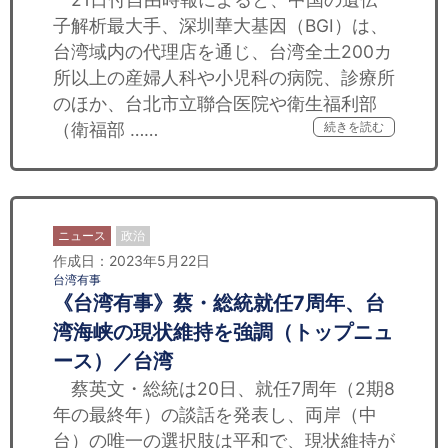
子解析最大手、深圳華大基因（BGI）は、
台湾域内の代理店を通じ、台湾全土200カ
所以上の産婦人科や小児科の病院、診療所
のほか、台北市立聯合医院や衛生福利部
（衛福部 ……
続きを読む
ニュース
政治
作成日：2023年5月22日
台湾有事
《台湾有事》蔡・総統就任7周年、台
湾海峡の現状維持を強調（トップニュ
ース）／台湾
蔡英文・総統は20日、就任7周年（2期8
年の最終年）の談話を発表し、両岸（中
台）の唯一の選択肢は平和で、現状維持が