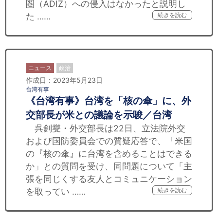
圏（ADIZ）への侵入はなかったと説明し
た ……
続きを読む
ニュース
政治
作成日：2023年5月23日
台湾有事
《台湾有事》台湾を「核の傘」に、外
交部長が米との議論を示唆／台湾
呉釗燮・外交部長は22日、立法院外交
および国防委員会での質疑応答で、「米国
の『核の傘』に台湾を含めることはできる
か」との質問を受け、同問題について「主
張を同じくする友人とコミュニケーション
を取ってい ……
続きを読む