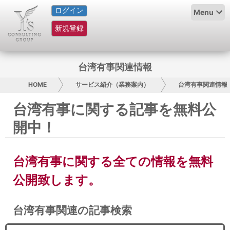
ログイン
HOME
Menu
新規登録
サービス紹介
コラム
台湾有事関連情報
グループ概要
HOME
サービス紹介（業務案内）
台湾有事関連情報
台湾有事に関する記事を無料公
採用情報
開中！
お問い合わせ
台湾有事に関する全ての情報を無料
日本人にPR
公開致します。
コンサルティング
台湾有事関連の記事検索
リサーチ