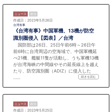
ニュース
政治
作成日：2023年5月26日
台湾有事
《台湾有事》中国軍機、13機が防空
識別圏侵入【図表】／台湾
国防部は26日、25日午前6時～26日午
前6時に台湾周辺の空海域で、中国軍機延
べ21機、艦艇11隻が活動し、うち軍機13機
が台湾海峡の中間線やその延長線上を越え
たり、防空識別圏（ADIZ）に侵入した
……
続きを読む
ニュース
政治
作成日：2023年5月25日