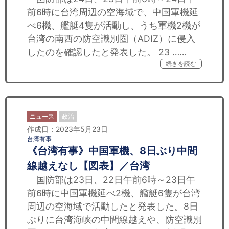
前6時に台湾周辺の空海域で、中国軍機延
べ6機、艦艇4隻が活動し、うち軍機2機が
台湾の南西の防空識別圏（ADIZ）に侵入
したのを確認したと発表した。 23 ……
続きを読む
ニュース
政治
作成日：2023年5月23日
台湾有事
《台湾有事》中国軍機、8日ぶり中間
線越えなし【図表】／台湾
国防部は23日、22日午前6時～23日午
前6時に中国軍機延べ2機、艦艇6隻が台湾
周辺の空海域で活動したと発表した。8日
ぶりに台湾海峡の中間線越えや、防空識別