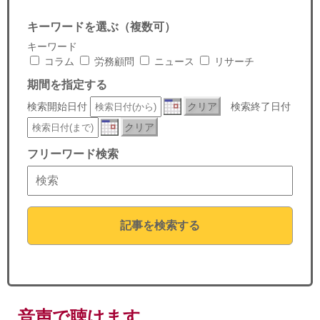
セミナー
キーワードを選ぶ（複数可）
経済ニュース
キーワード
コラム
労務顧問
ニュース
リサーチ
労務顧問
期間を指定する
検索開始日付
クリア
検索終了日付
ＩＴ
クリア
飲食店情報
フリーワード検索
記事を検索する
音声で聴けます。