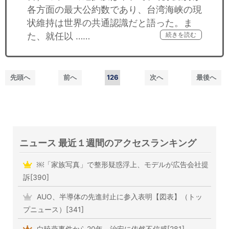
各方面の最大公約数であり、台湾海峡の現
状維持は世界の共通認識だと語った。ま
た、就任以 ……
続きを読む
先頭へ
前へ
126
次へ
最後へ
ニュース 最近１週間のアクセスランキング
￼「家族写真」で整形疑惑浮上、モデルが広告会社提
訴[390]
AUO、半導体の先進封止に参入表明【図表】（トッ
プニュース）[341]
白暁燕事件から20年、治安に依然不信感[281]