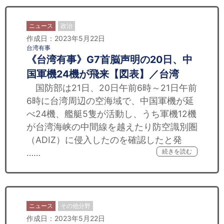
ニュース
政治
作成日：2023年5月22日
台湾有事
《台湾有事》G7首脳声明の20日、中
国軍機24機が飛来【図表】／台湾
国防部は21日、20日午前6時～21日午前
6時に台湾周辺の空海域で、中国軍機が延
べ24機、艦艇5隻が活動し、うち軍機12機
が台湾海峡の中間線を越えたり防空識別圏
（ADIZ）に侵入したのを確認したと発
……
続きを読む
ニュース
その他分野
作成日：2023年5月22日