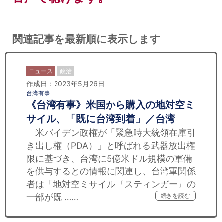
関連記事を最新順に表示します
ニュース
政治
作成日：2023年5月26日
台湾有事
《台湾有事》米国から購入の地対空ミ
サイル、「既に台湾到着」／台湾
米バイデン政権が「緊急時大統領在庫引
き出し権（PDA）」と呼ばれる武器放出権
限に基づき、台湾に5億米ドル規模の軍備
を供与するとの情報に関連し、台湾軍関係
者は「地対空ミサイル『スティンガー』の
一部が既 ……
続きを読む