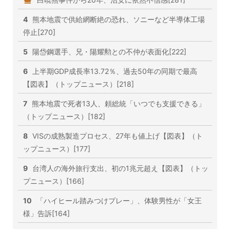
4
熊本地震で供給網断絶の恐れ、ソニーなど半導体工場
停止[270]
5
陽岱鋼選手、兄・陽耀勲との不仲が表面化[222]
6
上半期GDP成長率13.72％、過去50年の同期で最高
【図表】（トップニュース）[218]
7
熊本地震で死者13人、頼総統「いつでも支援できる」
（トップニュース）[182]
8
VISの成熟製造プロセス、27年も値上げ【図表】（ト
ップニュース）[177]
9
台湾人の海外旅行支出、初の1兆元超え【図表】（トッ
プニュース）[166]
10
「ハイヒール踏みつけプレー」、体験男性が「女王
様」告訴[164]