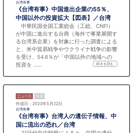
台湾有事
《台湾有事》中国進出企業の55％、
中国以外の投資拡大【図表】／台湾
中華民国全国工業総会（工総、CNFI）
が中国に進出する台商（海外で事業展開す
る台湾系企業）を対象に行った調査による
と、米中貿易戦争やウクライナ戦争の影響
を受け、54.6％が「中国以外の地域への
投資を ……
続きを読む
ニュース
医薬
作成日：2023年5月22日
台湾有事
《台湾有事》台湾人の遺伝子情報、中
国に流出の恐れ／台湾
21日付自由時報によると、中国の遺伝