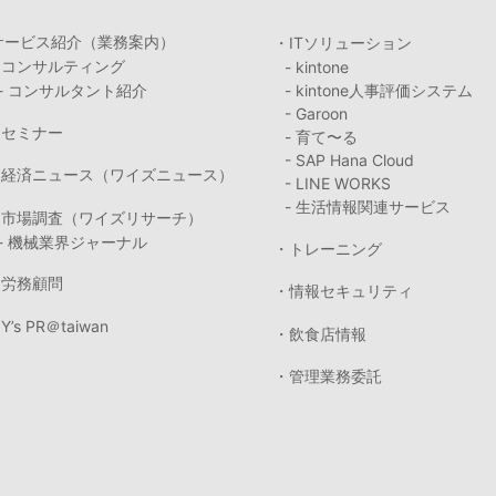
サービス紹介（業務案内）
・ITソリューション
・コンサルティング
- kintone
- コンサルタント紹介
- kintone人事評価システム
- Garoon
・セミナー
- 育て〜る
- SAP Hana Cloud
・経済ニュース（ワイズニュース）
- LINE WORKS
- 生活情報関連サービス
・市場調査（ワイズリサーチ）
- 機械業界ジャーナル
・トレーニング
・労務顧問
・情報セキュリティ
Y’s PR＠taiwan
・飲食店情報
・管理業務委託