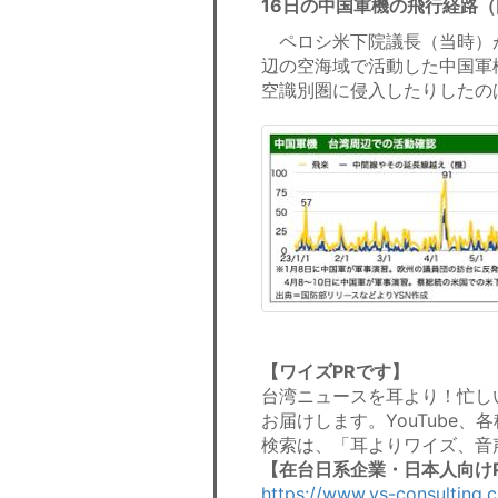
16日の中国軍機の飛行経路
ペロシ米下院議長（当時）が
辺の空海域で活動した中国軍
空識別圏に侵入したりしたのは
【ワイズPRです】
台湾ニュースを耳より！忙し
お届けします。YouTube
検索は、「耳よりワイズ、音
【在台日系企業・日本人向け
https://www.ys-consulting.