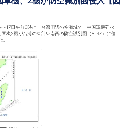
国軍機、2機が防空識別圏侵入【図
時〜17日午前6時に、台湾周辺の空海域で、中国軍機延べ
ち軍機2機が台湾の東部や南西の防空識別圏（ADIZ）に侵
た。