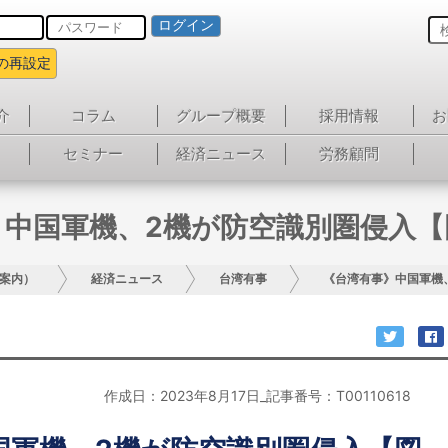
ログイン
の再設定
介
コラム
グループ概要
採用情報
お
セミナー
経済ニュース
労務顧問
》中国軍機、2機が防空識別圏侵入【
案内）
経済ニュース
台湾有事
《台湾有事》中国軍機
作成日：2023年8月17日_記事番号：T00110618