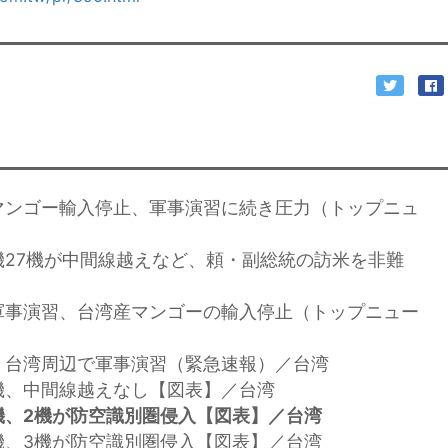
マンゴー輸入停止、軍事演習に続き圧力（トップニュ
機27機が中間線越えなど、頼・副総統の訪米を非難
軍事演習、台湾産マンゴーの輸入停止（トップニュー
、台湾周辺で軍事演習（緊急速報）／台湾
機、中間線越えなし【図表】／台湾
機、2機が防空識別圏侵入【図表】／台湾
機、3機が防空識別圏侵入【図表】／台湾