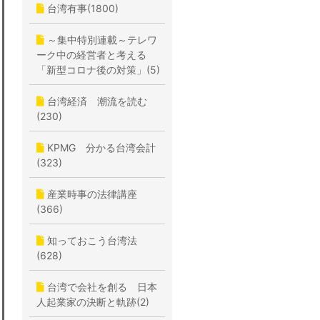
台湾有事(1800)
～集中特別連載～テレワ
ーク中の経営者と考える
「新型コロナ後の対策」(5)
台湾経済 潮流を読む
(230)
KPMG 分かる台湾会計
(323)
産業時事の法律講座
(366)
知っておこう台湾法
(628)
台湾で会社を創る 日本
人起業家の決断と軌跡(2)