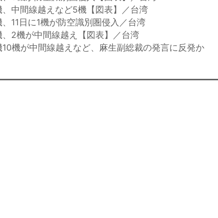
機、中間線越えなど5機【図表】／台湾
機、11日に1機が防空識別圏侵入／台湾
機、2機が中間線越え【図表】／台湾
機10機が中間線越えなど、麻生副総裁の発言に反発か