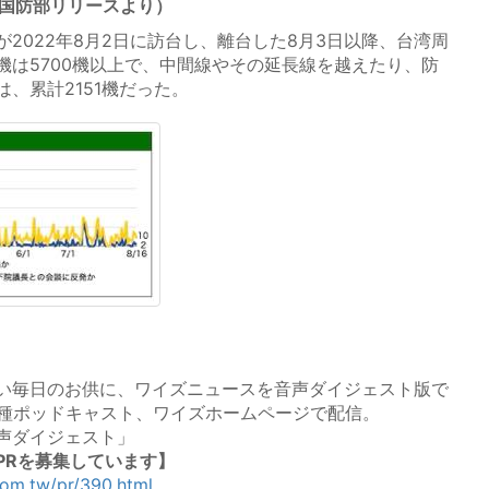
（国防部リリースより）
2022年8月2日に訪台し、離台した8月3日以降、台湾周
機は5700機以上で、中間線やその延長線を越えたり、防
、累計2151機だった。
い毎日のお供に、ワイズニュースを音声ダイジェスト版で
、各種ポッドキャスト、ワイズホームページで配信。
声ダイジェスト」
PRを募集しています】
com.tw/pr/390.html