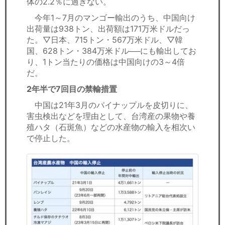
体の2.2％に過ぎない。
今年1～7月のマンゴー輸出のうち、中国向け
出荷量は938トン、出荷額は171万米ドルだっ
た。▽日本、715トン・567万米ドル、▽韓
国、628トン・384万米ドル──にも輸出してお
り、1トン当たりの価格は中国向けの3～4倍
だ。
2年半で7回目の禁輸措置
中国は21年3月のパイナップルを皮切りに、
害虫検出などを理由として、台湾産の果物や養
殖ハタ（石斑魚）などの水産物の輸入を相次い
で停止した。