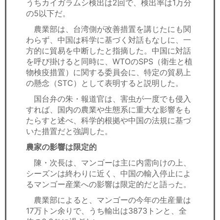
うちカイガラムシ検出は2回で、検出率は1万分
の5以下だ。
農業部は、台湾側が改善措置を講じたにも関
わらず、中国は科学に基づく対話もなしに、一
方的に貿易を中断したと指摘した。中国に対話
を呼び掛けると同時に、WTOのSPS（衛生と植
物検疫措置）に関する委員会に、特定の貿易上
の懸念（STC）として表明すると説明した。
国台弁の朱・報道官は、害虫が一度でも侵入
すれば、国内の農業や生態系に重大な影響をも
たらすと述べ、科学的根拠や中国の法規に基づ
いた措置だと強調した。
農家の影響は限定的
陳・次長は、マンゴーは主に内需向けの上、
シーズンは終わりに近く、中国の輸入停止によ
るマンゴー産業への影響は限定的だと語った。
農業部によると、マンゴーの今年の生産量は
17万トン余りで、うち輸出は3873トンと、全