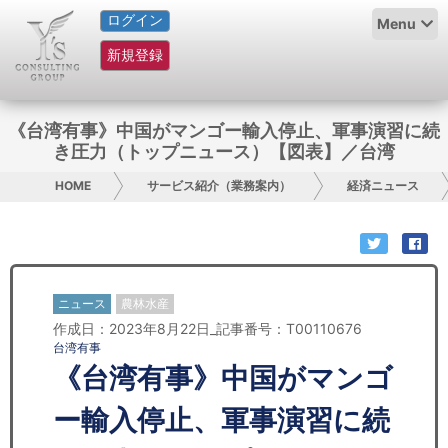
ログイン
HOME
Menu
新規登録
サービス紹介
コラム
《台湾有事》中国がマンゴー輸入停止、軍事演習に続
き圧力（トップニュース）【図表】／台湾
グループ概要
HOME
サービス紹介（業務案内）
経済ニュース
採用情報
お問い合わせ
ニュース
農林水産
日本人にPR
作成日：2023年8月22日_記事番号：T00110676
台湾有事
コンサルティング
《台湾有事》中国がマンゴ
リサーチ
ー輸入停止、軍事演習に続