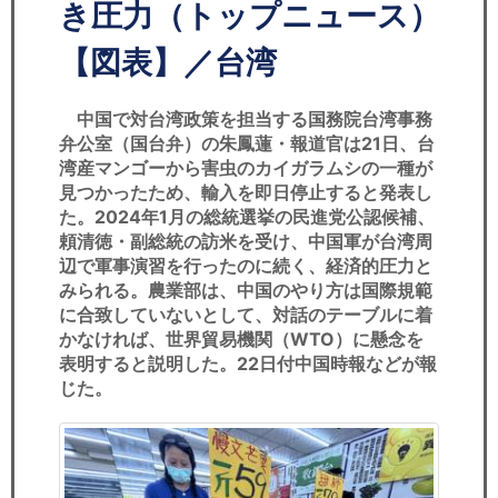
セミナー
き圧力（トップニュース）
【図表】／台湾
経済ニュース
労務顧問
中国で対台湾政策を担当する国務院台湾事務
弁公室（国台弁）の朱鳳蓮・報道官は21日、台
湾産マンゴーから害虫のカイガラムシの一種が
ＩＴ
見つかったため、輸入を即日停止すると発表し
た。2024年1月の総統選挙の民進党公認候補、
飲食店情報
頼清徳・副総統の訪米を受け、中国軍が台湾周
辺で軍事演習を行ったのに続く、経済的圧力と
みられる。農業部は、中国のやり方は国際規範
に合致していないとして、対話のテーブルに着
かなければ、世界貿易機関（WTO）に懸念を
表明すると説明した。22日付中国時報などが報
じた。