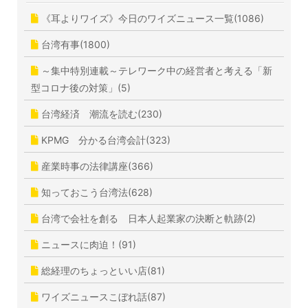
《耳よりワイズ》今日のワイズニュース一覧(1086)
台湾有事(1800)
～集中特別連載～テレワーク中の経営者と考える「新
型コロナ後の対策」(5)
台湾経済 潮流を読む(230)
KPMG 分かる台湾会計(323)
産業時事の法律講座(366)
知っておこう台湾法(628)
台湾で会社を創る 日本人起業家の決断と軌跡(2)
ニュースに肉迫！(91)
総経理のちょっといい店(81)
ワイズニュースこぼれ話(87)