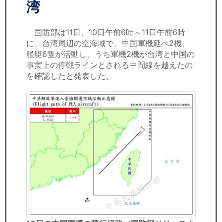
セミナー
湾
経済ニュース
国防部は11日、10日午前6時～11日午前6時
に、台湾周辺の空海域で、中国軍機延べ2機、
労務顧問
艦艇6隻が活動し、うち軍機2機が台湾と中国の
事実上の停戦ラインとされる中間線を越えたの
ＩＴ
を確認したと発表した。
飲食店情報