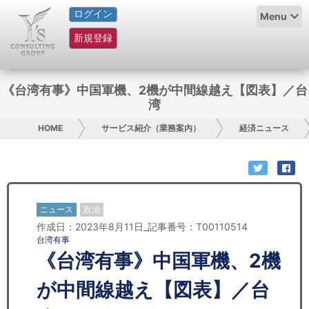
ログイン
HOME
Menu
新規登録
サービス紹介
コラム
《台湾有事》中国軍機、2機が中間線越え【図表】／台
湾
グループ概要
HOME
サービス紹介（業務案内）
経済ニュース
採用情報
お問い合わせ
ニュース
政治
日本人にPR
作成日：2023年8月11日_記事番号：T00110514
台湾有事
コンサルティング
《台湾有事》中国軍機、2機
リサーチ
が中間線越え【図表】／台