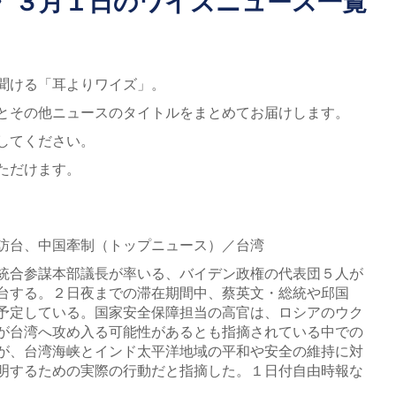
》３月１日のワイズニュース一覧
聞ける「耳よりワイズ」。
とその他ニュースのタイトルをまとめてお届けします。
してください。
ただけます。
訪台、中国牽制（トップニュース）／台湾
統合参謀本部議長が率いる、バイデン政権の代表団５人が
台する。２日夜までの滞在期間中、蔡英文・総統や邱国
予定している。国家安全保障担当の高官は、ロシアのウク
が台湾へ攻め入る可能性があるとも指摘されている中での
が、台湾海峡とインド太平洋地域の平和や安全の維持に対
明するための実際の行動だと指摘した。１日付自由時報な