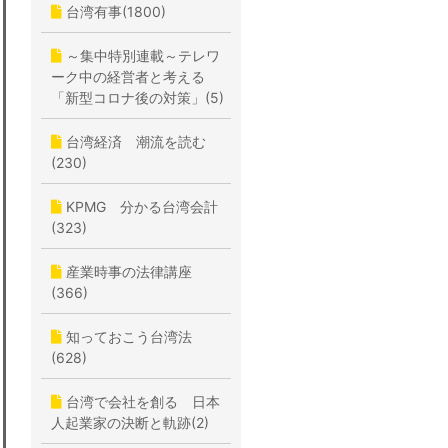
台湾有事(1800)
～集中特別連載～テレワ
ーク中の経営者と考える
「新型コロナ後の対策」(5)
台湾経済 潮流を読む
(230)
KPMG 分かる台湾会計
(323)
産業時事の法律講座
(366)
知っておこう台湾法
(628)
台湾で会社を創る 日本
人起業家の決断と軌跡(2)