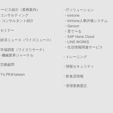
サービス紹介（業務案内）
・ITソリューション
・コンサルティング
- kintone
- コンサルタント紹介
- kintone人事評価システム
- Garoon
・セミナー
- 育て〜る
- SAP Hana Cloud
・経済ニュース（ワイズニュース）
- LINE WORKS
- 生活情報関連サービス
・市場調査（ワイズリサーチ）
- 機械業界ジャーナル
・トレーニング
・労務顧問
・情報セキュリティ
Y’s PR＠taiwan
・飲食店情報
・管理業務委託