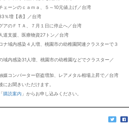
チェーンのｃａｍａ、５～10元値上げ／台湾
33％増【表】／台湾
グアのＦＴＡ、７月１日に停止へ／台湾
人道支援、医療物資27トン／台湾
ロナ域内感染４人増、桃園市の幼稚園関連クラスターで３
の域内感染31人増、桃園市の幼稚園などでクラスター／
触媒コンバーター窃盗増加、レアメタル相場上昇で／台湾
後にお聞きいただけます。
「
購読案内
」からお申し込みください。