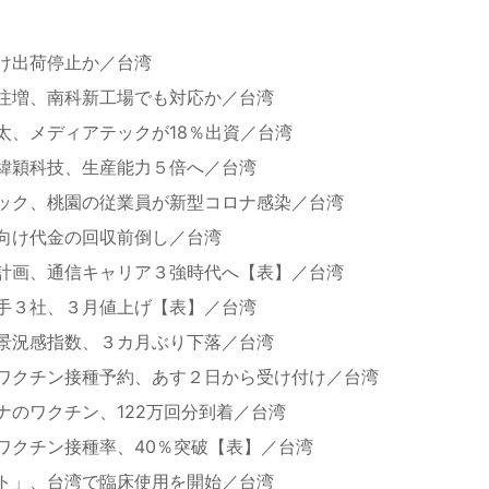
、
け出荷停止か／台湾
注増、南科新工場でも対応か／台湾
太、メディアテックが18％出資／台湾
緯穎科技、生産能力５倍へ／台湾
ック、桃園の従業員が新型コロナ感染／台湾
向け代金の回収前倒し／台湾
計画、通信キャリア３強時代へ【表】／台湾
手３社、３月値上げ【表】／台湾
景況感指数、３カ月ぶり下落／台湾
ワクチン接種予約、あす２日から受け付け／台湾
ナのワクチン、122万回分到着／台湾
ワクチン接種率、40％突破【表】／台湾
ト」、台湾で臨床使用を開始／台湾