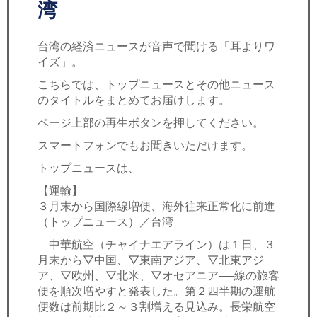
セミナー
湾
経済ニュース
台湾の経済ニュースが音声で聞ける「耳よりワ
イズ」。
労務顧問
こちらでは、トップニュースとその他ニュース
のタイトルをまとめてお届けします。
ＩＴ
ページ上部の再生ボタンを押してください。
飲食店情報
スマートフォンでもお聞きいただけます。
トップニュースは、
【運輸】
３月末から国際線増便、海外往来正常化に前進
（トップニュース）／台湾
中華航空（チャイナエアライン）は１日、３
月末から▽中国、▽東南アジア、▽北東アジ
ア、▽欧州、▽北米、▽オセアニア──線の旅客
便を順次増やすと発表した。第２四半期の運航
便数は前期比２～３割増える見込み。長栄航空