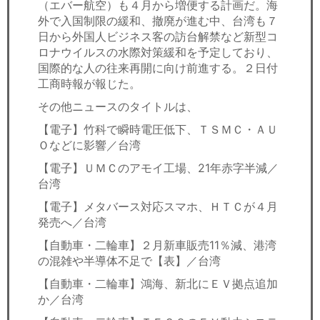
（エバー航空）も４月から増便する計画だ。海
外で入国制限の緩和、撤廃が進む中、台湾も７
日から外国人ビジネス客の訪台解禁など新型コ
ロナウイルスの水際対策緩和を予定しており、
国際的な人の往来再開に向け前進する。２日付
工商時報が報じた。
その他ニュースのタイトルは、
【電子】竹科で瞬時電圧低下、ＴＳＭＣ・ＡＵ
Ｏなどに影響／台湾
【電子】ＵＭＣのアモイ工場、21年赤字半減／
台湾
【電子】メタバース対応スマホ、ＨＴＣが４月
発売へ／台湾
【自動車・二輪車】２月新車販売11％減、港湾
の混雑や半導体不足で【表】／台湾
【自動車・二輪車】鴻海、新北にＥＶ拠点追加
か／台湾