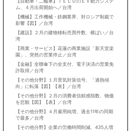
【自動車・二輪車】ＴＥＣＯのＥＶ動力システ
ム、４月出荷開始へ／台湾
【機械】工作機械・鉄鋼業界、対ロシア制裁で
影響【図】／台湾
【建設】２月の建物移転売買件数、横ばい／台
湾
【商業・サービス】花蓮の商業施設「新天堂楽
園」、突然の営業停止／台湾
【金融】全聯傘下の全支付、電子決済の営業免
許取得／台湾
【その他分野】１月景気対策信号、「過熱傾
向」に転落【図】【表】／台湾
【その他分野】２月の消費者信頼感指数、物価
を悲観【図】【表】／台湾
【その他分野】４月雇用純増、過去11年の同期
で最多／台湾
【その他分野】企業の労働時間削減、435人増