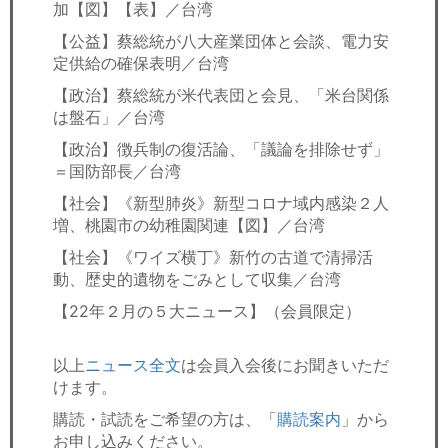
加【図】【表】／台湾
【公益】蔡総統が八大産業団体と会談、電力安
定供給の確保表明／台湾
【政治】蔡総統が米代表団と会見、「米台関係
は盤石」／台湾
【政治】徴兵制の復活論、「議論を排除せず」
＝国防部長／台湾
【社会】《新型肺炎》新型コロナ域内感染２人
増、桃園市の幼稚園関連【図】／台湾
【社会】《ワイズ横丁》新竹の古道で清掃活
動、歴史的遺物をごみとして収集／台湾
【22年２月の５大ニュース】（会員限定）
以上
ニュース全文
は会員入会後にお聞きいただ
けます。
購読・試読をご希望の方は、「
購読案内
」から
お申し込みください。