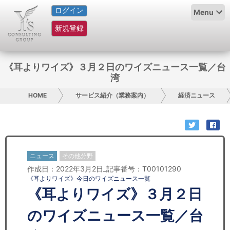
ログイン
HOME
Menu
新規登録
サービス紹介
コラム
《耳よりワイズ》３月２日のワイズニュース一覧／台
湾
グループ概要
HOME
サービス紹介（業務案内）
経済ニュース
採用情報
お問い合わせ
ニュース
その他分野
日本人にPR
作成日：2022年3月2日_記事番号：T00101290
《耳よりワイズ》今日のワイズニュース一覧
コンサルティング
《耳よりワイズ》３月２日
リサーチ
のワイズニュース一覧／台