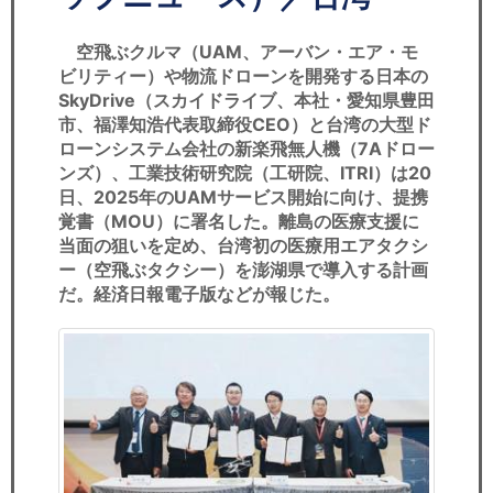
セミナー
空飛ぶクルマ（UAM、アーバン・エア・モ
経済ニュース
ビリティー）や物流ドローンを開発する日本の
SkyDrive（スカイドライブ、本社・愛知県豊田
労務顧問
市、福澤知浩代表取締役CEO）と台湾の大型ド
ローンシステム会社の新楽飛無人機（7Aドロー
ＩＴ
ンズ）、工業技術研究院（工研院、ITRI）は20
日、2025年のUAMサービス開始に向け、提携
飲食店情報
覚書（MOU）に署名した。離島の医療支援に
当面の狙いを定め、台湾初の医療用エアタクシ
ー（空飛ぶタクシー）を澎湖県で導入する計画
だ。経済日報電子版などが報じた。