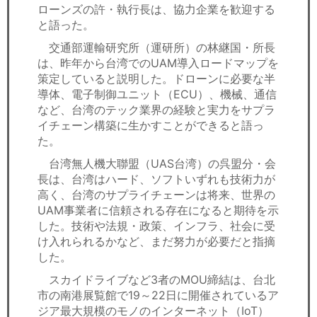
ローンズの許・執行長は、協力企業を歓迎する
と語った。
交通部運輸研究所（運研所）の林継国・所長
は、昨年から台湾でのUAM導入ロードマップを
策定していると説明した。ドローンに必要な半
導体、電子制御ユニット（ECU）、機械、通信
など、台湾のテック業界の経験と実力をサプラ
イチェーン構築に生かすことができると語っ
た。
台湾無人機大聯盟（UAS台湾）の呉盟分・会
長は、台湾はハード、ソフトいずれも技術力が
高く、台湾のサプライチェーンは将来、世界の
UAM事業者に信頼される存在になると期待を示
した。技術や法規・政策、インフラ、社会に受
け入れられるかなど、まだ努力が必要だと指摘
した。
スカイドライブなど3者のMOU締結は、台北
市の南港展覧館で19～22日に開催されているア
ジア最大規模のモノのインターネット（IoT）