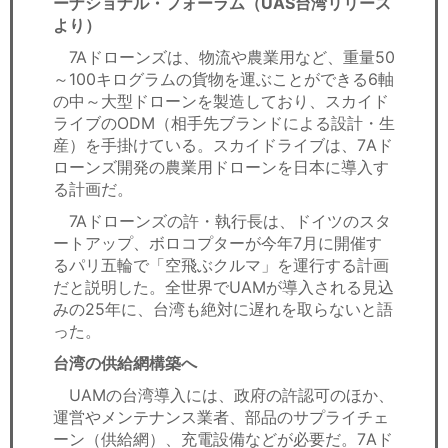
ーナショナル・フォーラム（UAS台湾リリース
より）
7Aドローンズは、物流や農業用など、重量50
～100キログラムの貨物を運ぶことができる6軸
の中～大型ドローンを製造しており、スカイド
ライブのODM（相手先ブランドによる設計・生
産）を手掛けている。スカイドライブは、7Aド
ローンズ開発の農業用ドローンを日本に導入す
る計画だ。
7Aドローンズの許・執行長は、ドイツのスタ
ートアップ、ボロコプターが今年7月に開催す
るパリ五輪で「空飛ぶクルマ」を運行する計画
だと説明した。全世界でUAMが導入される見込
みの25年に、台湾も絶対に遅れを取らないと語
った。
台湾の供給網構築へ
UAMの台湾導入には、政府の許認可のほか、
運営やメンテナンス業者、部品のサプライチェ
ーン（供給網）、充電設備などが必要だ。7Aド