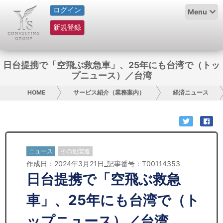
ログイン
HOME
Menu
新規登録
サービス紹介
コラム
日台提携で「空飛ぶ救急車」、25年にも台湾で（トッ
プニュース）／台湾
グループ概要
HOME
サービス紹介（業務案内）
経済ニュース
採用情報
お問い合わせ
ニュース
その他製造
日本人にPR
作成日：2024年3月21日_記事番号：T00114353
日台提携で「空飛ぶ救急
コンサルティング
車」、25年にも台湾で（ト
リサーチ
ップニュース）／台湾