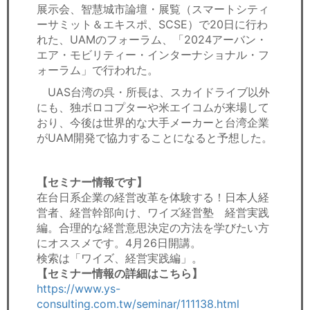
展示会、智慧城市論壇・展覧（スマートシティ
ーサミット＆エキスポ、SCSE）で20日に行わ
れた、UAMのフォーラム、「2024アーバン・
エア・モビリティー・インターナショナル・フ
ォーラム」で行われた。
UAS台湾の呉・所長は、スカイドライブ以外
にも、独ボロコプターや米エイコムが来場して
おり、今後は世界的な大手メーカーと台湾企業
がUAM開発で協力することになると予想した。
【セミナー情報です】
在台日系企業の経営改革を体験する！日本人経
営者、経営幹部向け、ワイズ経営塾 経営実践
編。合理的な経営意思決定の方法を学びたい方
にオススメです。4月26日開講。
検索は「ワイズ、経営実践編」。
【セミナー情報の詳細はこちら】
https://www.ys-
consulting.com.tw/seminar/111138.html