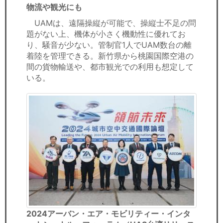
物流や観光にも
UAMは、遠隔操縦が可能で、操縦士不足の問
題がない上、機体が小さく機動性に優れてお
り、騒音が少ない。管制官1人でUAM数台の離
着陸を管理できる。新竹県から桃園国際空港の
間の貨物輸送や、都市観光での利用も想定して
いる。
2024アーバン・エア・モビリティー・インタ