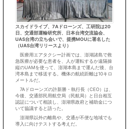
スカイドライブ、7Aドローンズ、工研院は20
日、交通部運輸研究所、日本台湾交流協会、
UAS台湾の立ち会いで、提携MOUに署名した
（UAS台湾リリースより）
医療用エアタクシー計画では、澎湖諸島で救
急医療が必要な患者を、人が運転するか遠隔操
縦のUAMを使って、澎湖本島まで運んだ後、台
湾本島まで移送する。機体の航続距離は10キロ
メートルだ。
7Aドローンズの許新勝・執行長（CEO）は、
今後、交通部民用航空局（民航局）と日台相互
認証について相談し、澎湖県政府と補助金につ
いて協議すると語った。
澎湖県以外の離島や、交通が不便な地域でも
導入に向けテストする考えだ。