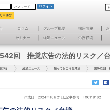
ログイン
の再設定
介
コラム
グループ概要
採用情報
お
セミナー
経済ニュース
労務顧問
542回 推奨広告の法的リスク／
案内）
経済ニュース
知っておこう台湾法
第542回
作成日：2024年10月21日_記事番号：T00118162