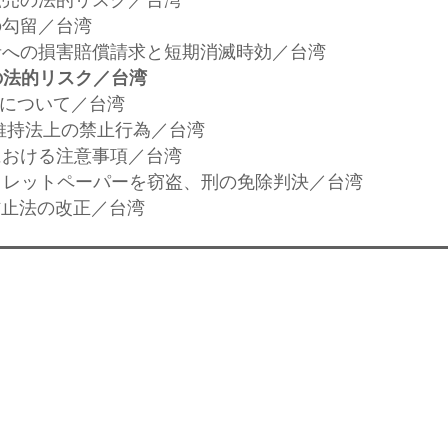
の勾留／台湾
任者への損害賠償請求と短期消滅時効／台湾
の法的リスク／台湾
廃について／台湾
序維持法上の禁止行為／台湾
告における注意事項／台湾
のトイレットペーパーを窃盗、刑の免除判決／台湾
浄防止法の改正／台湾