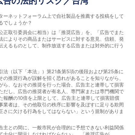
奨広告の法的リスク／台湾
ターネットフォーラム上で自社製品を推薦する投稿をして
るでしょうか？
公正取引委員会に相当）は「推奨広告」を、「広告でまた
法によりその商品またはサービスに対する意見、信頼、発
伝えるものとして、制作放送する広告または対外的に行う
法（以下「本法」）第21条第5項の後段および第25条に
その推奨行為が誤解を招く恐れがあることを知りながら、
がら、なおその推奨を行った場合、広告主と連帯して損害
ただし、広告の推奨者が有名人、専門家または専門機関で
た報酬の10倍を上限として、広告主と連帯して損害賠償
事業者は、その他取引の秩序に影響を及ぼすに足りる欺罔
正さに欠ける行為をしてはならない」という規制がありま
告主との間に、一般市民が合理的に予想できない利益関係
て十分に開示しなければならない」、「推奨広告が