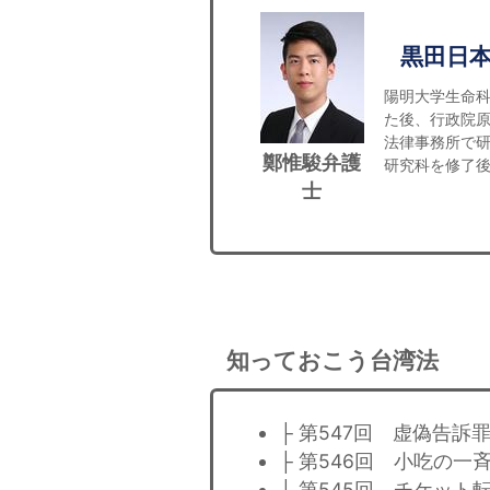
黒田日
陽明大学生命
た後、行政院
法律事務所で
鄭惟駿弁護
研究科を修了後
士
知っておこう台湾法
├ 第547回 虚偽告訴
├ 第546回 小吃の一
├ 第545回 チケッ