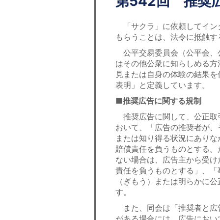
第542回 推
「サクラ」に依頼してイン
もらうことは、法令に抵触す
公平交易委員会（公平会、
はその他公衆に知らしめる方
見または自身の体験の結果を
表明」と定義しています。
■推奨広告に関する規制
推奨広告に関して、公正取引
おいて、「広告の推奨者が、
または知り得る状況にありな
賠償責任を負うものとする。
ない場合は、広告主から受け
責任を負うものとする」、「
（ぎもう）または明らかに公
す。
また、同会は「推奨者と広
がある場合には、広告におい