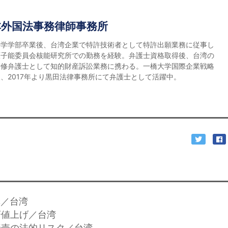
本外国法事務律師事務所
科学学部卒業後、台湾企業で特許技術者として特許出願業務に従事し
原子能委員会核能研究所での勤務を経験。弁護士資格取得後、台湾の
研修弁護士として知的財産訴訟業務に携わる。一橋大学国際企業戦略
、2017年より黒田法律事務所にて弁護士として活躍中。
罪／台湾
斉値上げ／台湾
ト転売の法的リスク／台湾