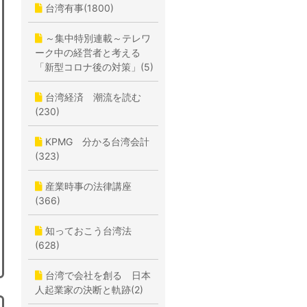
台湾有事(1800)
～集中特別連載～テレワ
ーク中の経営者と考える
「新型コロナ後の対策」(5)
台湾経済 潮流を読む
(230)
KPMG 分かる台湾会計
(323)
産業時事の法律講座
(366)
知っておこう台湾法
(628)
台湾で会社を創る 日本
人起業家の決断と軌跡(2)