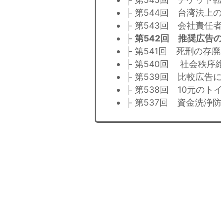
├ 第544回 台湾法上
├ 第543回 会社責
├
第542回 推奨広告
├ 第541回 死刑の存
├ 第540回 社会秩
├ 第539回 比較広
├ 第538回 10元
├ 第537回 資金洗