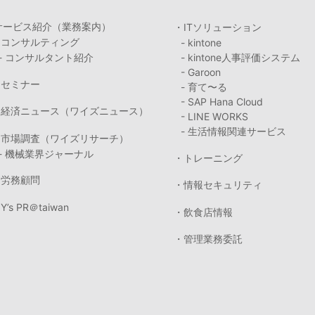
サービス紹介（業務案内）
・ITソリューション
・コンサルティング
- kintone
- コンサルタント紹介
- kintone人事評価システム
- Garoon
・セミナー
- 育て〜る
- SAP Hana Cloud
・経済ニュース（ワイズニュース）
- LINE WORKS
- 生活情報関連サービス
・市場調査（ワイズリサーチ）
- 機械業界ジャーナル
・トレーニング
・労務顧問
・情報セキュリティ
Y’s PR＠taiwan
・飲食店情報
・管理業務委託