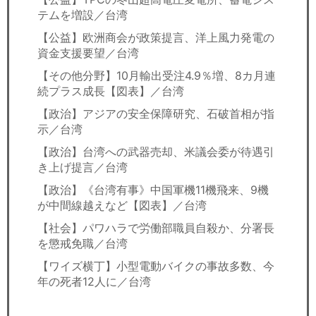
テムを増設／台湾
【公益】欧洲商会が政策提言、洋上風力発電の
資金支援要望／台湾
【その他分野】10月輸出受注4.9％増、8カ月連
続プラス成長【図表】／台湾
【政治】アジアの安全保障研究、石破首相が指
示／台湾
【政治】台湾への武器売却、米議会委が待遇引
き上げ提言／台湾
【政治】《台湾有事》中国軍機11機飛来、9機
が中間線越えなど【図表】／台湾
【社会】パワハラで労働部職員自殺か、分署長
を懲戒免職／台湾
【ワイズ横丁】小型電動バイクの事故多数、今
年の死者12人に／台湾