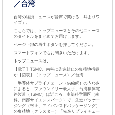
セミナー
／台湾
経済ニュース
台湾の経済ニュースが音声で聞ける「耳よりワ
イズ」。
労務顧問
こちらでは、トップニュースとその他ニュース
のタイトルをまとめてお届けします。
ＩＴ
ページ上部の再生ボタンを押してください。
飲食店情報
スマートフォンでもお聞きいただけます。
トップニュースは、
【電子】TSMC、南科に先進封止の集積地構築
か【図表】（トップニュース）／台湾
半導体サプライチェーン（供給網）のうわさ
によると、ファウンドリー最大手、台湾積体電
路製造（TSMC）は近ごろ、南部科学園区（南
科、南部サイエンスパーク）で、先進パッケー
ジング（封止、アドバンスドパッケージング）
の集積地（クラスター）「先進サプライチェー