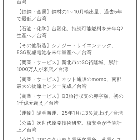
台湾
【鉄鋼・金属】鋼材の1～10月輸出量、過去5年
で最低／台湾
【石油・化学】台塑化、持続可能燃料を来年Q2
生産へ／台湾
【その他製造】シナジー・サイエンテック、
ESG配慮電池を来年量産へ／台湾
【商業・サービス】新北市のSC裕隆城、累計
1000万人が来店／台湾
【商業・サービス】ネット通販のmomo、南部
最大の物流センター完成／台湾
【商業・サービス】Q3旅行収支の赤字額、初の
1千億元超え／台湾
【運輸】陽明海運、25年1月に3％賃上げ／台湾
【公益】次世代原発技術研究、核安会が予算計
上／台湾
【公益】TPCの冬山超高電圧変電所、蓄電シス