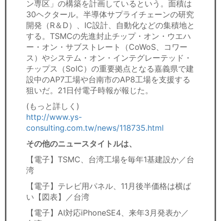
ン専区」の構築を計画しているという。面積は
30ヘクタール。半導体サプライチェーンの研究
開発（R＆D）、IC設計、自動化などの集積地と
する。TSMCの先進封止チップ・オン・ウエハ
ー・オン・サブストレート（CoWoS、コワー
ス）やシステム・オン・インテグレーテッド・
チップス（SoIC）の重要拠点となる嘉義県で建
設中のAP7工場や台南市のAP8工場を支援する
狙いだ。21日付電子時報が報じた。
(もっと詳しく)
http://www.ys-
consulting.com.tw/news/118735.html
その他のニュースタイトルは、
【電子】TSMC、台湾工場を毎年1基建設か／台
湾
【電子】テレビ用パネル、11月後半価格は横ば
い【図表】／台湾
【電子】AI対応iPhoneSE4、来年3月発表か／