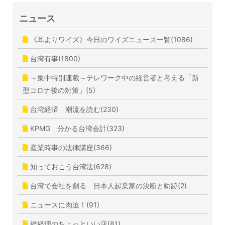
ニュース
《耳よりワイズ》今日のワイズニュース一覧(1086)
台湾有事(1800)
～集中特別連載～テレワーク中の経営者と考える「新
型コロナ後の対策」(5)
台湾経済 潮流を読む(230)
KPMG 分かる台湾会計(323)
産業時事の法律講座(366)
知っておこう台湾法(628)
台湾で会社を創る 日本人起業家の決断と軌跡(2)
ニュースに肉迫！(91)
総経理のちょっといい店(81)