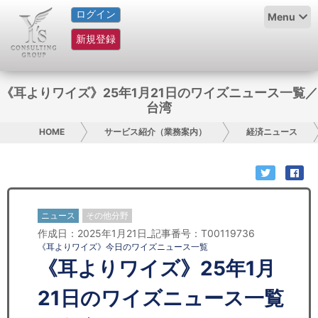
ログイン
HOME
Menu
新規登録
サービス紹介
コラム
《耳よりワイズ》25年1月21日のワイズニュース一覧／
台湾
グループ概要
HOME
サービス紹介（業務案内）
経済ニュース
採用情報
お問い合わせ
ニュース
その他分野
日本人にPR
作成日：2025年1月21日_記事番号：T00119736
《耳よりワイズ》今日のワイズニュース一覧
コンサルティング
《耳よりワイズ》25年1月
リサーチ
21日のワイズニュース一覧