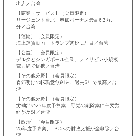
出店／台湾
【商業・サービス】（会員限定）
リージェント台北、春節ボーナス最高6.2カ月
分／台湾
【運輸】（会員限定）
海上運賃動向、トランプ関税に注目／台湾
【公益】（会員限定）
デルタとシンガポール企業、フィリピン小規模
電力網で提携／台湾
【その他分野】（会員限定）
春節明けの転職意欲91％、過去5年で最高／台
湾
【その他分野】（会員限定）
労働部の25年度予算案、野党の削除案に主要労
組が反対／台湾
【政治】（会員限定）
25年度予算案、TPCへの財政支援が全削除／台
湾