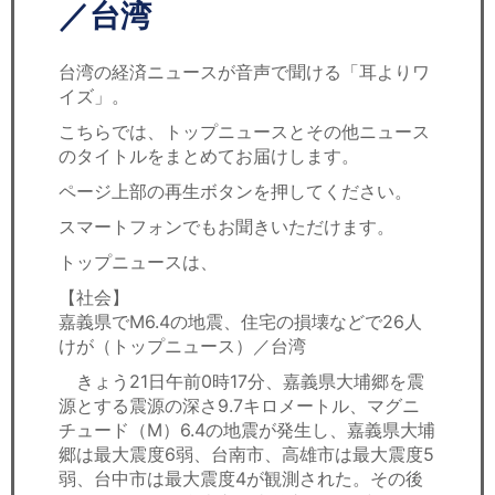
セミナー
／台湾
経済ニュース
台湾の経済ニュースが音声で聞ける「耳よりワ
イズ」。
労務顧問
こちらでは、トップニュースとその他ニュース
のタイトルをまとめてお届けします。
ＩＴ
ページ上部の再生ボタンを押してください。
飲食店情報
スマートフォンでもお聞きいただけます。
トップニュースは、
【社会】
嘉義県でM6.4の地震、住宅の損壊などで26人
けが（トップニュース）／台湾
きょう21日午前0時17分、嘉義県大埔郷を震
源とする震源の深さ9.7キロメートル、マグニ
チュード（M）6.4の地震が発生し、嘉義県大埔
郷は最大震度6弱、台南市、高雄市は最大震度5
弱、台中市は最大震度4が観測された。その後