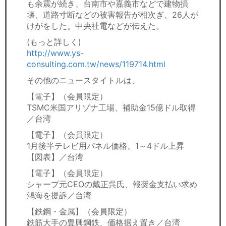
も余震が続き、台南市や嘉義市などで建物損
壊、道路寸断などの被害報告が相次ぎ、26人が
けがをした。中央社電などが伝えた。
(もっと詳しく)
http://www.ys-
consulting.com.tw/news/119714.html
その他のニュースタイトルは、
【電子】（会員限定）
TSMC米国アリゾナ工場、補助金15億ドル取得
／台湾
【電子】（会員限定）
1月後半テレビ用パネル価格、1～4ドル上昇
【図表】／台湾
【電子】（会員限定）
シャープ元CEOの戴正呉氏、報奨金支払い求め
鴻海を提訴／台湾
【鉄鋼・金属】（会員限定）
鉄筋大手の豊興鋼鉄、価格据え置き／台湾