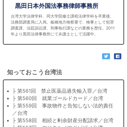
黒田日本外国法事務律師事務所
台湾大学法律学科、同大学院修士課程法律学科を卒業後、
法務部調査局に入局。板橋地方検察署で、検事として犯罪
調査課、法廷訴訟課、刑事執行課などの業務を歴任。2011
年より黒田法律事務所にて弁護士として活躍中。
知っておこう台湾法
├ 第561回 禁止医薬品過失輸入罪／台湾
├ 第560回 就業ゴールドカード／台湾
├ 第559回 事故物件と告知しない法的責任
／台湾
├ 第558回 相続と剰余財産分配請求／台湾