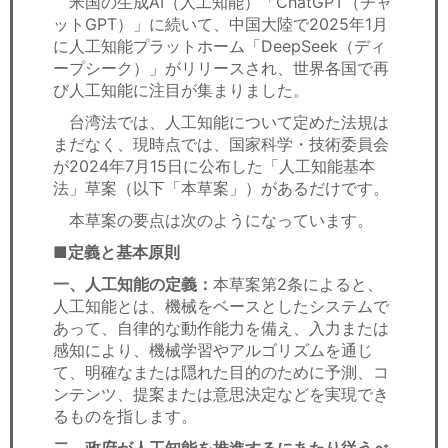
米国の生成AI（人工知能）「ChatGPT（チャ
セミナー
ットGPT）」に続いて、中国大陸で2025年1月
に人工知能プラットホーム「DeepSeek（ディ
経済ニュース
ープシーク）」がリリースされ、世界各国で再
び人工知能に注目が集まりました。
労務顧問
台湾法では、人工知能について定めた法規は
まだなく、現時点では、国家科学・技術委員会
ＩＴ
が2024年7月15日に公布した「人工知能基本
法」草案（以下「本草案」）があるだけです。
飲食店情報
本草案の要点は次のようになっています。
■定義と基本原則
一、人工知能の定義：
本草案第2条によると、
人工知能とは、機械をベースとしたシステムで
あって、自律的な動作能力を備え、入力または
感知により、機械学習やアルゴリズムを通じ
て、明確なまたは隠れた目的のために予測、コ
ンテンツ、提案または意思決定などを実現でき
るものを指します。
二、政府が人工知能を推進するにあたり従うべ