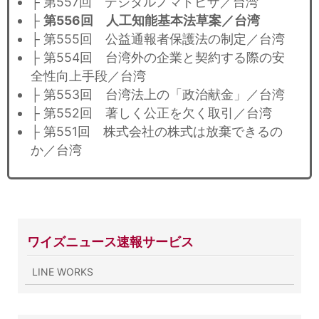
├ 第557回 デジタルノマドビザ／台湾
├
第556回 人工知能基本法草案／台湾
├ 第555回 公益通報者保護法の制定／台湾
├ 第554回 台湾外の企業と契約する際の安
全性向上手段／台湾
├ 第553回 台湾法上の「政治献金」／台湾
├ 第552回 著しく公正を欠く取引／台湾
├ 第551回 株式会社の株式は放棄できるの
か／台湾
ワイズニュース速報サービス
LINE WORKS