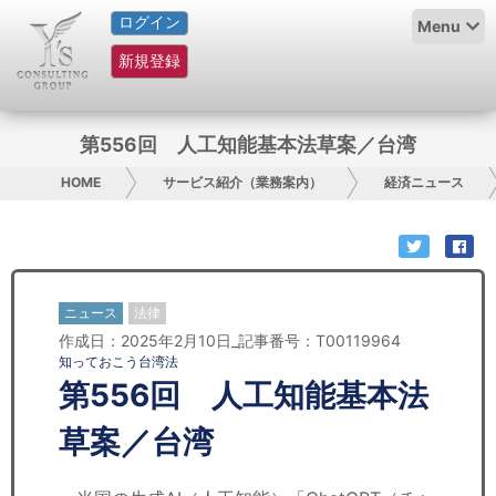
ログイン
HOME
Menu
新規登録
サービス紹介
コラム
第556回 人工知能基本法草案／台湾
グループ概要
HOME
サービス紹介（業務案内）
経済ニュース
採用情報
お問い合わせ
ニュース
法律
作成日：2025年2月10日_記事番号：T00119964
日本人にPR
知っておこう台湾法
第556回 人工知能基本法
コンサルティング
草案／台湾
リサーチ