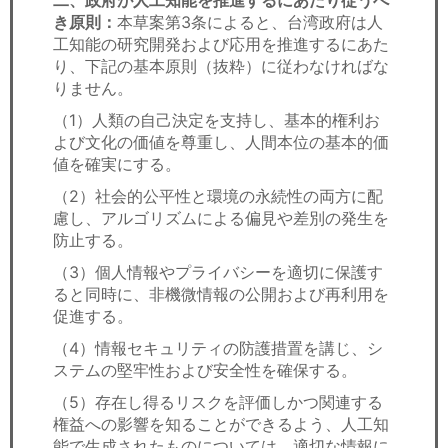
き原則：
本草案第3条によると、台湾政府は人
工知能の研究開発および応用を推進するにあた
り、下記の基本原則（抜粋）に従わなければな
りません。
（1）人類の自己決定を支持し、基本的権利お
よび文化の価値を尊重し、人間本位の基本的価
値を確実にする。
（2）社会的公平性と環境の永続性の両方に配
慮し、アルゴリズムによる偏見や差別の発生を
防止する。
（3）個人情報やプライバシーを適切に保護す
ると同時に、非機微情報の公開および再利用を
促進する。
（4）情報セキュリティの防護措置を講じ、シ
ステムの堅牢性および安全性を確保する。
（5）存在し得るリスクを評価しかつ関連する
権益への影響を知ることができるよう、人工知
能で生成されたものについては、適切な情報に