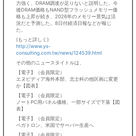
力強く、DRAM調達が足りないと説明した。今
後DRAM価格もNAND型フラッシュメモリー価
格も上昇が続き、2026年のメモリー景気は活
況だと予測した。8日付経済日報などが報じ
た。
(もっと詳しく)
http://www.ys-
consulting.com.tw/news/124539.html
その他のニュースタイトルは、
【電子】（会員限定）
エヌビディア海外本部、北士科の他区画に変更
か【図表】
【電子】（会員限定）
ノートPC用パネル価格、一部サイズで下落【図
表】
【電子】（会員限定）
ペガトロン、米国でサーバー生産へ
【電子】（会員限定）