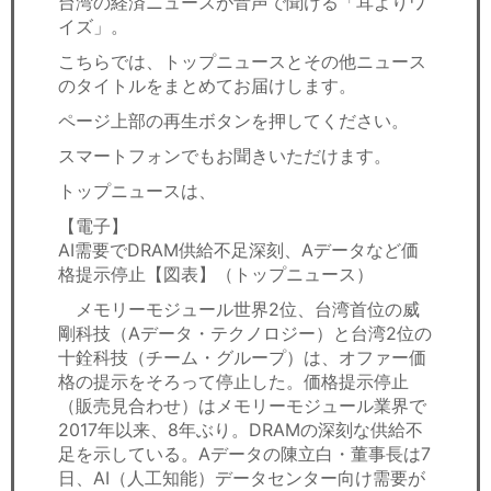
台湾の経済ニュースが音声で聞ける「耳よりワ
セミナー
イズ」。
経済ニュース
こちらでは、トップニュースとその他ニュース
のタイトルをまとめてお届けします。
労務顧問
ページ上部の再生ボタンを押してください。
スマートフォンでもお聞きいただけます。
ＩＴ
トップニュースは、
飲食店情報
【電子】
AI需要でDRAM供給不足深刻、Aデータなど価
格提示停止【図表】（トップニュース）
メモリーモジュール世界2位、台湾首位の威
剛科技（Aデータ・テクノロジー）と台湾2位の
十銓科技（チーム・グループ）は、オファー価
格の提示をそろって停止した。価格提示停止
（販売見合わせ）はメモリーモジュール業界で
2017年以来、8年ぶり。DRAMの深刻な供給不
足を示している。Aデータの陳立白・董事長は7
日、AI（人工知能）データセンター向け需要が