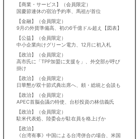
【商業・サービス】（会員限定）
国慶節連休の宿泊予約率、馬祖が首位
【金融】（会員限定）
9月の外貨準備高、初の6千億ドル超え【図表】
【公益】（会員限定）
中小企業向けグリーン電力、12月に初入札
【政治】（会員限定）
高市氏に「TPP加盟に支援を」、外交部が呼び
掛け
【政治】（会員限定）
日華懇が双十節式典出席へ、頼・総統と会談も
【政治】（会員限定）
APEC首脳会議の特使、台杉投資の林信義氏
【政治】（会員限定）
駐米代表処、陸委会が駐在員を格上げか
【政治】
《台湾有事》中国による台湾併合の場合、米国