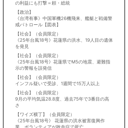
の利益にも打撃＝頼・総統
【政治】
《台湾有事》中国軍機26機飛来、艦艇と戦備警
戒パトロール【図表】
【社会】（会員限定）
《25年台風18号》花蓮県の洪水、19人目の遺体
を発見
【社会】（会員限定）
《25年台風18号》花蓮県でM5の地震、避難指
示の警報を誤発信
【社会】（会員限定）
インフル疑いで受診、1週間で15万人以上
【社会】（会員限定）
9月の平均気温28.8度、過去75年で3番目の高
さ
【ワイズ横丁】（会員限定）
《25年台風18号》 花蓮県の洪水被害復興作
業、ボランティアが敗血症で死亡