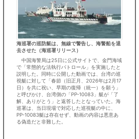
海巡署の巡防艇は、無線で警告し、海警船を退
去させた（海巡署リリース）
中国海警局は25日に公式サイトで、金門海域
で「常態的な法執行パトロール」を実施したと
説明した。同時に公開した動画では、台湾の巡
視艇に対して「春節（旧正月、2026年は2月17
日）を共に祝い、早期の復帰（統一）を願う」
と呼びかけ、台湾側の「PP-10083」艇が「了
解、ありがとう」と返答したとなっていた。海
巡署は、当日現場で対応した巡視艇の中に、
PP-10083艇は存在せず、動画の内容は悪意あ
る偽造だと非難した。