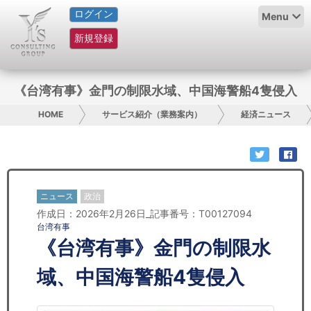
ログイン
HOME
Menu
新規登録
サービス紹介
コラム
《台湾有事》金門の制限水域、中国海警船4隻侵入
グループ概要
HOME
サービス紹介（業務案内）
経済ニュース
採用情報
お問い合わせ
ニュース
政治
作成日：2026年2月26日_記事番号：T00127094
日本人にPR
台湾有事
《台湾有事》金門の制限水
コンサルティング
域、中国海警船4隻侵入
リサーチ