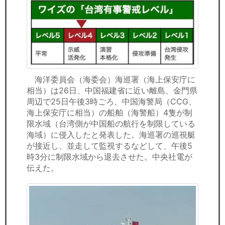
セミナー
経済ニュース
労務顧問
ＩＴ
海洋委員会（海委会）海巡署（海上保安庁に
相当）は26日、中国福建省に近い離島、金門県
飲食店情報
周辺で25日午後3時ごろ、中国海警局（CCG、
海上保安庁に相当）の船舶（海警船）4隻が制
限水域（台湾側が中国船の航行を制限している
海域）に侵入したと発表した。海巡署の巡視艇
が接近し、並走して監視するなどして、午後5
時3分に制限水域から退去させた。中央社電が
伝えた。