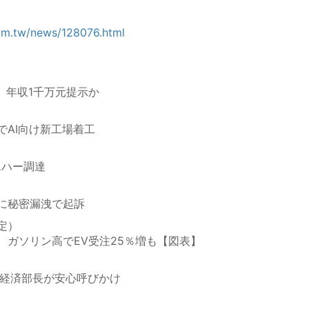
com.tw/news/128076.html
、
、年収1千万元提示か
でAI向け新工場着工
エハー調達
に秘密漏洩で起訴
定）
、ガソリン高でEV受注25％増も【図表】
、経済部長が安心呼びかけ