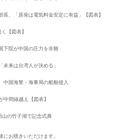
部長、「原発は電気料金安定に有益」【図表】
続く【図表】
国下院が中国の圧力を非難
「未来は台湾人が決める」
、中国海警・海事局の船舶侵入
機が中間線越え【図表】
明山の竹子湖で記念式典
後にお聴きいただけます。