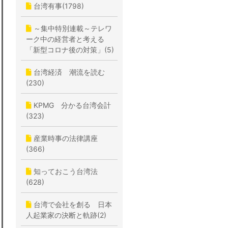
台湾有事(1798)
～集中特別連載～テレワ
ーク中の経営者と考える
「新型コロナ後の対策」(5)
台湾経済 潮流を読む
(230)
KPMG 分かる台湾会計
(323)
産業時事の法律講座
(366)
知っておこう台湾法
(628)
台湾で会社を創る 日本
人起業家の決断と軌跡(2)