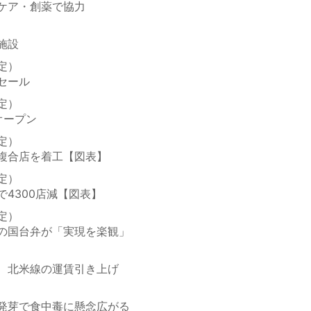
ケア・創薬で協力
施設
定）
セール
定）
オープン
定）
複合店を着工【図表】
定）
4300店減【図表】
定）
の国台弁が「実現を楽観」
、北米線の運賃引き上げ
発芽で食中毒に懸念広がる