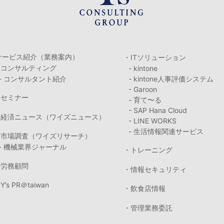
サービス紹介（業務案内）
・ITソリューション
・コンサルティング
- kintone
- コンサルタント紹介
- kintone人事評価システム
- Garoon
・セミナー
- 育て〜る
- SAP Hana Cloud
・経済ニュース（ワイズニュース）
- LINE WORKS
- 生活情報関連サービス
・市場調査（ワイズリサーチ）
- 機械業界ジャーナル
・トレーニング
・労務顧問
・情報セキュリティ
Y’s PR＠taiwan
・飲食店情報
・管理業務委託