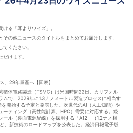
26年4月23日のワイズニュース
聞ける「耳よりワイズ」。
とその他ニュースのタイトルをまとめてお届けします。
してください。
ただけます。
ロセス、29年量産へ【図表】
積体電路製造（TSMC）は米国時間22日、カリフォル
ムで、2029年に1.3ナノメートル製造プロセスに相当す
産を開始する予定と発表した。次世代のAI（人工知能）や
ューティング（高性能計算、HPC）需要に対応する。続
ール（裏面電源配線）を採用する「A12」（1.2ナノ相
など、新技術のロードマップを公表した。経済日報電子版