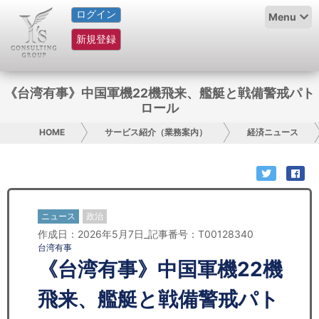
ログイン
HOME
Menu
新規登録
サービス紹介
コラム
《台湾有事》中国軍機22機飛来、艦艇と戦備警戒パト
ロール
グループ概要
HOME
サービス紹介（業務案内）
経済ニュース
採用情報
お問い合わせ
ニュース
政治
日本人にPR
作成日：2026年5月7日_記事番号：T00128340
台湾有事
コンサルティング
《台湾有事》中国軍機22機
リサーチ
飛来、艦艇と戦備警戒パト