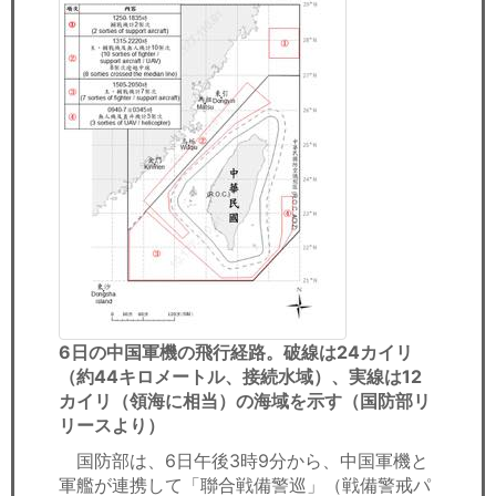
6日の中国軍機の飛行経路。破線は24カイリ
（約44キロメートル、接続水域）、実線は12
カイリ（領海に相当）の海域を示す（国防部リ
リースより）
国防部は、6日午後3時9分から、中国軍機と
軍艦が連携して「聯合戦備警巡」（戦備警戒パ