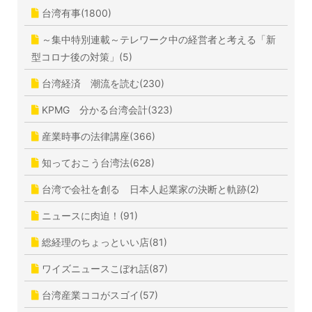
台湾有事(1800)
～集中特別連載～テレワーク中の経営者と考える「新
型コロナ後の対策」(5)
台湾経済 潮流を読む(230)
KPMG 分かる台湾会計(323)
産業時事の法律講座(366)
知っておこう台湾法(628)
台湾で会社を創る 日本人起業家の決断と軌跡(2)
ニュースに肉迫！(91)
総経理のちょっといい店(81)
ワイズニュースこぼれ話(87)
台湾産業ココがスゴイ(57)