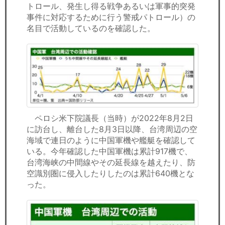
トロール、発生し得る戦争あるいは軍事的突発
事件に対応するために行う警戒パトロール）の
名目で活動しているのを確認した。
ペロシ米下院議長（当時）が2022年8月2日
に訪台し、離台した8月3日以降、台湾周辺の空
海域で連日のように中国軍機や艦艇を確認して
いる。今年確認した中国軍機は累計917機で、
台湾海峡の中間線やその延長線を越えたり、防
空識別圏に侵入したりしたのは累計640機とな
った。