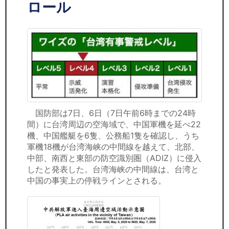
セミナー
ロール
経済ニュース
労務顧問
ＩＴ
飲食店情報
国防部は7日、6日（7日午前6時までの24時
間）に台湾周辺の空海域で、中国軍機を延べ22
機、中国艦艇を6隻、公務船1隻を確認し、うち
軍機18機が台湾海峡の中間線を越えて、北部、
中部、南西と東部の防空識別圏（ADIZ）に侵入
したと発表した。台湾海峡の中間線は、台湾と
中国の事実上の停戦ラインとされる。