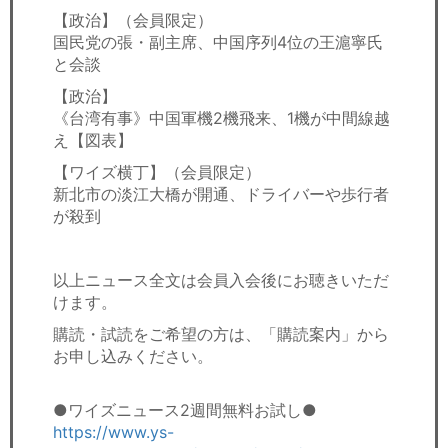
【政治】（会員限定）
国民党の張・副主席、中国序列4位の王滬寧氏
と会談
【政治】
《台湾有事》中国軍機2機飛来、1機が中間線越
え【図表】
【ワイズ横丁】（会員限定）
新北市の淡江大橋が開通、ドライバーや歩行者
が殺到
以上ニュース全文は会員入会後にお聴きいただ
けます。
購読・試読をご希望の方は、「購読案内」から
お申し込みください。
●ワイズニュース2週間無料お試し●
https://www.ys-