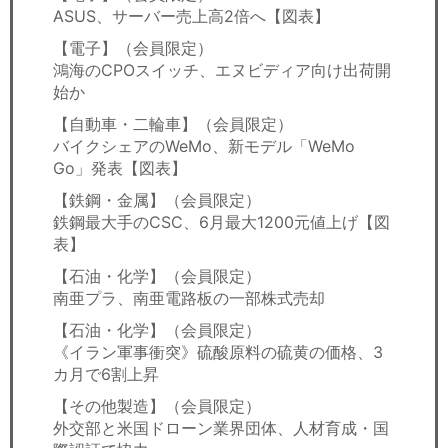
ASUS、サーバー売上高2倍へ【図表】
【電子】（会員限定）
鴻海のCPOスイッチ、エヌビディア向け出荷開
始か
【自動車・二輪車】（会員限定）
バイクシェアのWeMo、新モデル「WeMo
Go」発表【図表】
【鉄鋼・金属】（会員限定）
鉄鋼最大手のCSC、6月最大1200元値上げ【図
表】
【石油・化学】（会員限定）
南亜プラ、南亜電路板の一部株式売却
【石油・化学】（会員限定）
《イラン軍事衝突》硫酸原料の硫黄の価格、3
カ月で6割上昇
【その他製造】（会員限定）
外交部と米国ドローン業界団体、人材育成・国