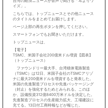
台湾の経済ニュースが音声で聞ける「耳よりワ
セミナー
イズ」。
経済ニュース
こちらでは、トップニュースとその他ニュース
のタイトルをまとめてお届けします。
労務顧問
ページ上部の再生ボタンを押してください。
スマートフォンでもお聞きいただけます。
ＩＴ
トップニュースは、
飲食店情報
【電子】
TSMC、米国子会社200億米ドル増資【図表】
（トップニュース）
ファウンドリー最大手、台湾積体電路製造
（TSMC）は12日、米国子会社のTSMCアリゾ
ナに最大200億米ドルを増資すると発表した。
米国の先進製造プロセスや先進パッケージング
（封止）を強化するためとみられる。このほ
か、設備投資312億8400万米ドルを決定した。
先進製造プロセスの生産能力拡大、工場建設に
充てる。13日付工商時報などが報じた。