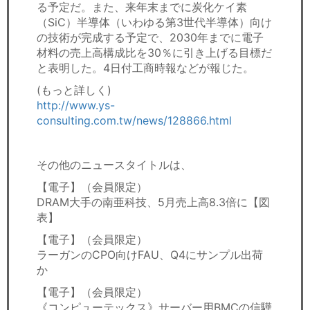
る予定だ。また、来年末までに炭化ケイ素
（SiC）半導体（いわゆる第3世代半導体）向け
の技術が完成する予定で、2030年までに電子
材料の売上高構成比を30％に引き上げる目標だ
と表明した。4日付工商時報などが報じた。
(もっと詳しく)
http://www.ys-
consulting.com.tw/news/128866.html
その他のニュースタイトルは、
【電子】（会員限定）
DRAM大手の南亜科技、5月売上高8.3倍に【図
表】
【電子】（会員限定）
ラーガンのCPO向けFAU、Q4にサンプル出荷
か
【電子】（会員限定）
《コンピューテックス》サーバー用BMCの信驊