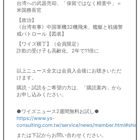
台湾への武器売却、「保留ではなく精査中」＝
米国務長官
【政治】
《台湾有事》中国軍機32機飛来、艦艇と戦備警
戒パトロール【図表】
【ワイズ横丁】（会員限定）
詐欺の受け子も高齢化、2年で11倍に
以上ニュース全文は会員入会後にお聴きいただ
けます。
購読・試読をご希望の方は、「購読案内」から
お申し込みください。
●ワイズニュース2週間無料お試し●
https://www.ys-
consulting.com.tw/service/news/member.html#shid
または下記からお問い合わせください。