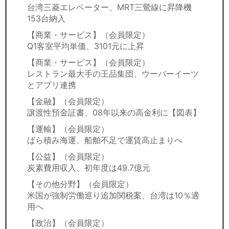
台湾三菱エレベーター、MRT三鶯線に昇降機
153台納入
【商業・サービス】（会員限定）
Q1客室平均単価、3101元に上昇
【商業・サービス】（会員限定）
レストラン最大手の王品集団、ウーバーイーツ
とアプリ連携
【金融】（会員限定）
譲渡性預金証書、08年以来の高金利に【図表】
【運輸】（会員限定）
ばら積み海運、船舶不足で運賃高止まりへ
【公益】（会員限定）
炭素費用収入、初年度は49.7億元
【その他分野】（会員限定）
米国が強制労働巡り追加関税案、台湾は10％適
用へ
【政治】（会員限定）