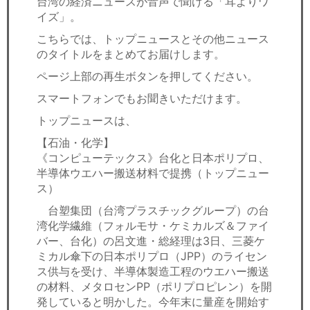
台湾の経済ニュースが音声で聞ける「耳よりワ
セミナー
イズ」。
経済ニュース
こちらでは、トップニュースとその他ニュース
のタイトルをまとめてお届けします。
労務顧問
ページ上部の再生ボタンを押してください。
スマートフォンでもお聞きいただけます。
ＩＴ
トップニュースは、
飲食店情報
【石油・化学】
《コンピューテックス》台化と日本ポリプロ、
半導体ウエハー搬送材料で提携（トップニュー
ス）
台塑集団（台湾プラスチックグループ）の台
湾化学繊維（フォルモサ・ケミカルズ＆ファイ
バー、台化）の呂文進・総経理は3日、三菱ケ
ミカル傘下の日本ポリプロ（JPP）のライセン
ス供与を受け、半導体製造工程のウエハー搬送
の材料、メタロセンPP（ポリプロピレン）を開
発していると明かした。今年末に量産を開始す