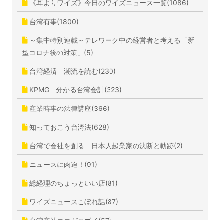
《耳よりワイズ》今日のワイズニュース一覧(1086)
台湾有事(1800)
～集中特別連載～テレワーク中の経営者と考える「新
型コロナ後の対策」(5)
台湾経済 潮流を読む(230)
KPMG 分かる台湾会計(323)
産業時事の法律講座(366)
知っておこう台湾法(628)
台湾で会社を創る 日本人起業家の決断と軌跡(2)
ニュースに肉迫！(91)
総経理のちょっといい店(81)
ワイズニュースこぼれ話(87)