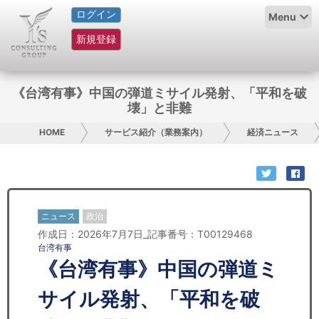
ログイン
HOME
Menu
新規登録
サービス紹介
コラム
《台湾有事》中国の弾道ミサイル発射、「平和を破
壊」と非難
グループ概要
HOME
サービス紹介（業務案内）
経済ニュース
採用情報
お問い合わせ
ニュース
政治
日本人にPR
作成日：2026年7月7日_記事番号：T00129468
台湾有事
コンサルティング
《台湾有事》中国の弾道ミ
リサーチ
サイル発射、「平和を破