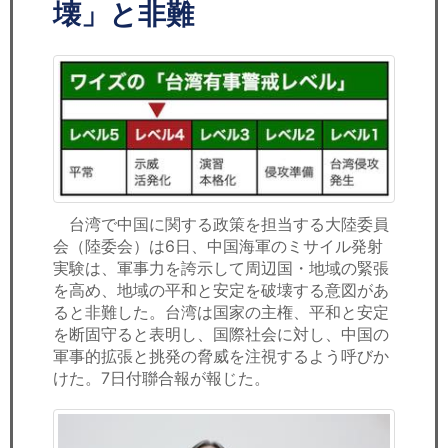
セミナー
壊」と非難
経済ニュース
労務顧問
ＩＴ
飲食店情報
台湾で中国に関する政策を担当する大陸委員
会（陸委会）は6日、中国海軍のミサイル発射
実験は、軍事力を誇示して周辺国・地域の緊張
を高め、地域の平和と安定を破壊する意図があ
ると非難した。台湾は国家の主権、平和と安定
を断固守ると表明し、国際社会に対し、中国の
軍事的拡張と挑発の脅威を注視するよう呼びか
けた。7日付聯合報が報じた。