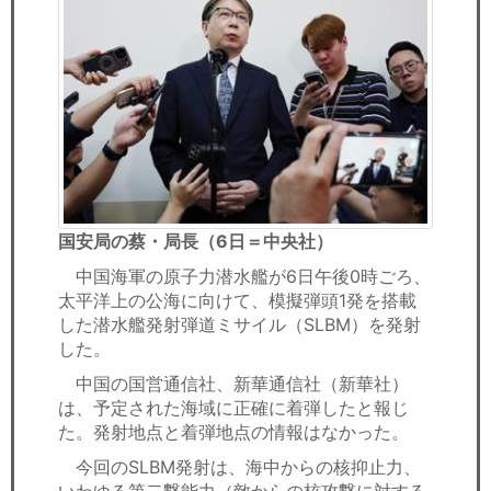
国安局の蔡・局長（6日＝中央社）
中国海軍の原子力潜水艦が6日午後0時ごろ、
太平洋上の公海に向けて、模擬弾頭1発を搭載
した潜水艦発射弾道ミサイル（SLBM）を発射
した。
中国の国営通信社、新華通信社（新華社）
は、予定された海域に正確に着弾したと報じ
た。発射地点と着弾地点の情報はなかった。
今回のSLBM発射は、海中からの核抑止力、
いわゆる第二撃能力（敵からの核攻撃に対する