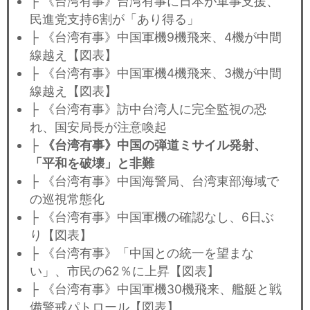
├ 《台湾有事》台湾有事に日本が軍事支援、
民進党支持6割が「あり得る」
├ 《台湾有事》中国軍機9機飛来、4機が中間
線越え【図表】
├ 《台湾有事》中国軍機4機飛来、3機が中間
線越え【図表】
├ 《台湾有事》訪中台湾人に完全監視の恐
れ、国安局長が注意喚起
├
《台湾有事》中国の弾道ミサイル発射、
「平和を破壊」と非難
├ 《台湾有事》中国海警局、台湾東部海域で
の巡視常態化
├ 《台湾有事》中国軍機の確認なし、6日ぶ
り【図表】
├ 《台湾有事》「中国との統一を望まな
い」、市民の62％に上昇【図表】
├ 《台湾有事》中国軍機30機飛来、艦艇と戦
備警戒パトロール【図表】