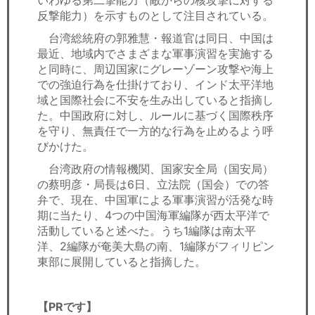
反撃能力）を示すものとして注目されている。
台湾総統府の郭雅慧・報道官は同日、中国は
最近、地域内でさまざまな軍事演習を実施する
と同時に、周辺国家にグレーゾーン攻撃や海上
での強迫行為を仕掛けており、インド太平洋地
域と国際社会に不安を生み出していると指摘し
た。中国政府に対し、ルールに基づく国際秩序
を守り、無責任で一方的な行為を止めるよう呼
びかけた。
台湾政府の情報機関、国家安全局（国安局）
の蔡明彦・局長は6日、立法院（国会）での答
弁で、現在、中国軍による軍事演習が活発な時
期に当たり、4つの中国海軍編隊が西太平洋で
活動していると述べた。うち1編隊は南太平
洋、2編隊が奄美大島の南、1編隊がフィリピン
東部に展開していると指摘した。
【PRです】