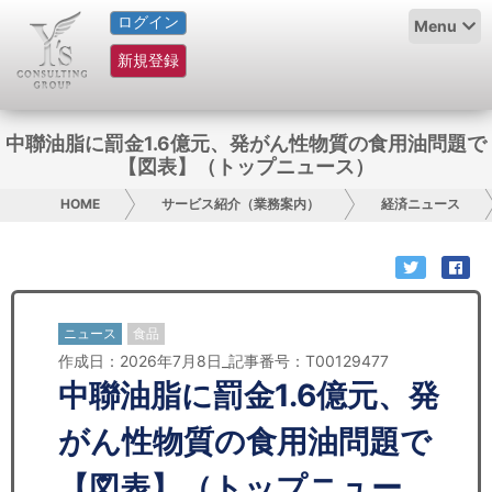
ログイン
HOME
Menu
新規登録
サービス紹介
コラム
中聯油脂に罰金1.6億元、発がん性物質の食用油問題で
【図表】（トップニュース）
グループ概要
HOME
サービス紹介（業務案内）
経済ニュース
採用情報
お問い合わせ
ニュース
食品
日本人にPR
作成日：2026年7月8日_記事番号：T00129477
中聯油脂に罰金1.6億元、発
コンサルティング
がん性物質の食用油問題で
リサーチ
【図表】（トップニュー