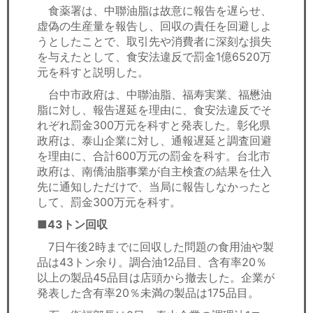
食薬署は、中聯油脂は故意に報告を遅らせ、
虚偽の生産量を報告し、回収の責任を回避しよ
うとしたことで、取引先や消費者に深刻な損失
を与えたとして、食安法違反で罰金1億6520万
元を科すと説明した。
台中市政府は、中聯油脂、福寿実業、福懋油
脂に対し、報告遅延を理由に、食安法違反でそ
れぞれ罰金300万元を科すと発表した。彰化県
政府は、泰山企業に対し、通報遅延と調査回避
を理由に、合計600万元の罰金を科す。台北市
政府は、南僑油脂事業が自主検査の結果を仕入
先に通知しただけで、当局に報告しなかったと
して、罰金300万元を科す。
■43トン回収
7日午後2時までに回収した問題の食用油や製
品は43トン余り。調合油12品目、含有率20％
以上の製品45品目は店頭から撤去した。企業が
発表した含有率20％未満の製品は175品目。