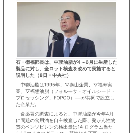
石・衛福部長は、中聯油脂が4～6月に生産した
製品に対し、全ロット検査を改めて実施すると
説明した（8日＝中央社）
中聯油脂は1995年、▽泰山企業、▽福寿実
業、▽福懋油脂（フォルモサ・オイルシード・
プロセッシング、FOPCO）──が共同で設立し
た企業だ。
食薬署の調査によると、中聯油脂が今年4月
に問題の食用油を自主検査した際、発がん性物
質のベンゾピレンの検出量は1キログラム当た