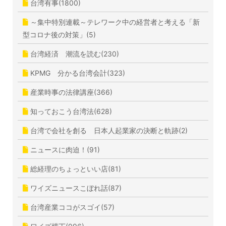
台湾有事(1800)
～集中特別連載～テレワーク中の経営者と考える「新
型コロナ後の対策」(5)
台湾経済 潮流を読む(230)
KPMG 分かる台湾会計(323)
産業時事の法律講座(366)
知っておこう台湾法(628)
台湾で会社を創る 日本人起業家の決断と軌跡(2)
ニュースに肉迫！(91)
総経理のちょっといい店(81)
ワイズニュースこぼれ話(87)
台湾産業ココがスゴイ(57)