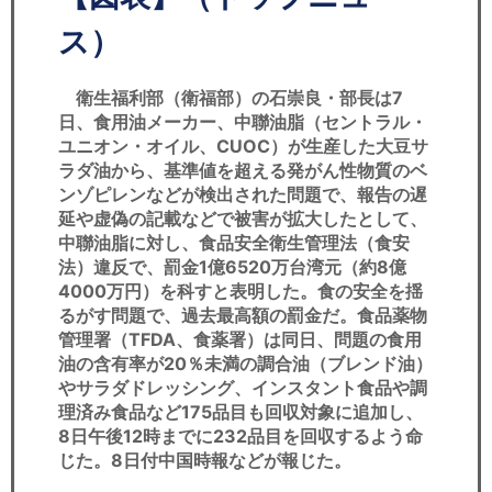
セミナー
ス）
経済ニュース
衛生福利部（衛福部）の石崇良・部長は7
労務顧問
日、食用油メーカー、中聯油脂（セントラル・
ユニオン・オイル、CUOC）が生産した大豆サ
ＩＴ
ラダ油から、基準値を超える発がん性物質のベ
ンゾピレンなどが検出された問題で、報告の遅
延や虚偽の記載などで被害が拡大したとして、
飲食店情報
中聯油脂に対し、食品安全衛生管理法（食安
法）違反で、罰金1億6520万台湾元（約8億
4000万円）を科すと表明した。食の安全を揺
るがす問題で、過去最高額の罰金だ。食品薬物
管理署（TFDA、食薬署）は同日、問題の食用
油の含有率が20％未満の調合油（ブレンド油）
やサラダドレッシング、インスタント食品や調
理済み食品など175品目も回収対象に追加し、
8日午後12時までに232品目を回収するよう命
じた。8日付中国時報などが報じた。