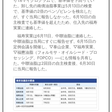
り1.6マイクログラムで、基準値を下回ってい
た。卸し先の南僑油脂事業は5月13日の検査
で、基準値の2倍のベンゾピレンを検出した
が、すぐ当局に報告しなかった。6月10日の自
主検査でも基準値を超えたため、仕入先の福寿
実業に連絡した。
福寿実業は6月11日、中聯油脂に連絡した。
中聯油脂は当局にすぐに報告せず、6月15日の
定例会議を開催し、▽泰山企業、▽福寿実業、
▽福懋油脂（フォルモサ・オイルシード・プロ
セッシング、FOPCO）──にも情報を共有し
た。中聯油脂は2回目の自主検査後、6月30日
に当局に報告した。