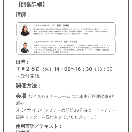
【開催詳細】
講師：
日時：
７
２８
（火）14：00〜16：30
（13：30
月
日
～受付開始)​
開催方法：
会場
(ワイズセミナールーム 台北市中正区襄陽路9号
8階)
オンライン
(セミナーの開始30分前に、「セミナー
招待 リンク」を送付させていただきます。)
使用言語／テキスト：