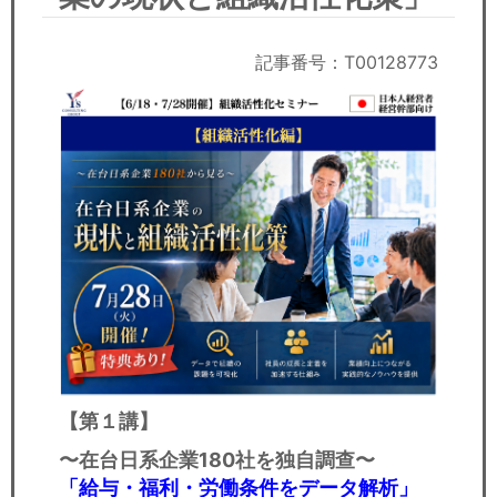
セミナー
経済ニュース
記事番号：T00128773
労務顧問
ＩＴ
飲食店情報
【
第１講】
〜在台日系企業180社を独自調查〜
「給与・福利・労働条件をデータ解析」