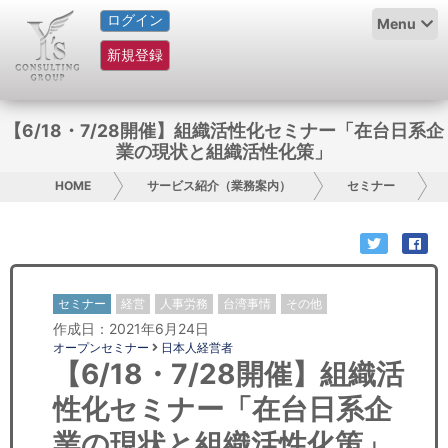
ログイン
HOME
Menu
新規登録
サービス紹介
コラム
【6/18・7/28開催】組織活性化セミナー「在台日系企
業の現状と組織活性化策」
グループ概要
HOME
サービス紹介（業務案内）
セミナー
採用情報
お問い合わせ
セミナー
経営
人事労務
台湾事情
その他
日本人にPR
作成日：2021年6月24日
オープンセミナー
日本人経営者
コンサルティング
【6/18・7/28開催】組織活
性化セミナー「在台日系企
リサーチ
業の現状と組織活性化策」