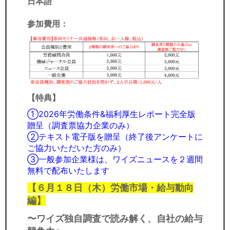
日本語
参加費用
：
【特典】
①2026年労働条件&福利厚生レポート完全版
贈呈（調査票協力企業のみ）
②テキスト電子版を贈呈（終了後アンケートに
ご協力いただいた方のみ）
③一般参加企業様は、ワイズニュースを２週間
無料で配布いたします
【６月１８日（木）労働市場・給与動向
編】
〜ワイズ独自調査で読み解く、自社の給与