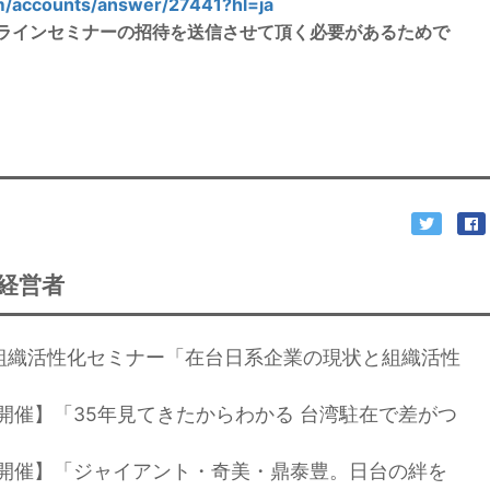
om/accounts/answer/27441?hl=ja
オンラインセミナーの招待を送信させて頂く必要があるためで
経営者
開催】組織活性化セミナー「在台日系企業の現状と組織活性
日開催】「35年見てきたからわかる 台湾駐在で差がつ
４日開催】「ジャイアント・奇美・鼎泰豊。日台の絆を