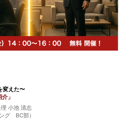
を変えた〜
紹介」
理 小池 清志
グ BC部）