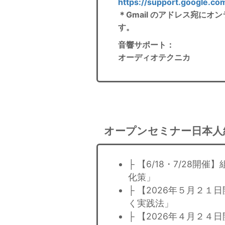
https://support.google.c
＊Gmail のアドレス宛に
す。
音響サポート
：
オーディオテクニカ
オープンセミナー日本人
├ 【6/18・7/28
化策」
├ 【2026年５月２１
く実践法」
├ 【2026年４月２