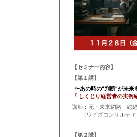
【セミナー内容】
【第１講】
〜あの時の“判断”が未来
「 しくじり経営者の実例
講師：元・未来網路 総経
（ワイズコンサルティン
【第２講】