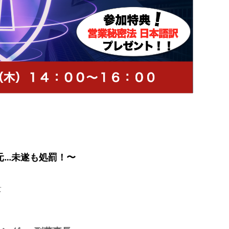
元…未遂も処罰！〜
景