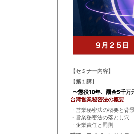
【セミナー内容】
【第１講】
〜懲役10年、罰金5千万
台湾営業秘密法の概要
・営業秘密法の概要と背
・営業秘密法の落とし穴
・企業責任と罰則