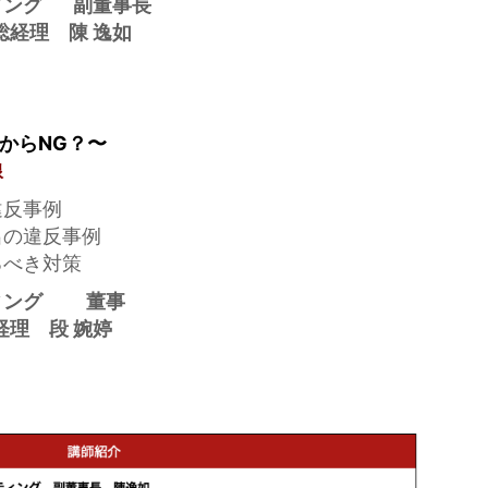
ィング 副董事長
理 陳 逸如
からNG？〜
線
違反事例
出の違反事例
るべき対策
ィング 董事
 段 婉婷