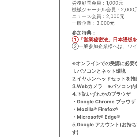
労務顧問会員：1,000元
機械ジャーナル会員：2,000
ニュース会員：2,000元
一般企業：3,000元
参加特典：
①「営業秘密法」日本語版を
②一般参加企業様へは、ワイ
※オンラインでの受講に必要
⒈パソコンとネット環境
⒉イヤホンヘッドセットを推
⒊Webカメラ ※パソコン内
⒋下記いずれかのブラウザ
・Google Chrome ブラウザ
・Mozilla® Firefox®
・Microsoft® Edge®
⒌Google アカウント(
す)