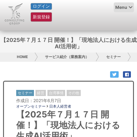
ログイン
HOME
Menu
新規登録
サービス紹介
コラム
【2025年７月１７日 開催！】「現地法人における生成
AI活用術」
グループ概要
HOME
サービス紹介（業務案内）
セミナー
採用情報
お問い合わせ
セミナー
経営
台湾事情
その他
日本人にPR
作成日：2021年6月7日
オープンセミナー
日本人経営者
コンサルティング
【2025年７月１７日 開
催！】「現地法人における
リサーチ
生成AI活用術」