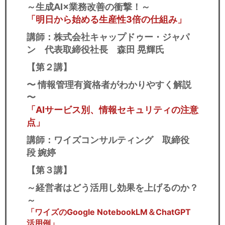
～生成AI×業務改善の衝撃！～
「明日から始める生産性3倍の仕組み」
講師：株式会社キャップドゥー・ジャパ
ン 代表取締役社長 森田 晃輝氏
【第２講】
〜 情報管理有資格者がわかりやすく解説
〜​
「AIサービス別、情報セキュリティの注意
点」
講師：ワイズコンサルティング 取締役
段 婉婷
【第３講】
～
経営者はどう活用し効果を上げるのか？​
～
「ワイズのGoogle NotebookLM＆ChatGPT
活用例」