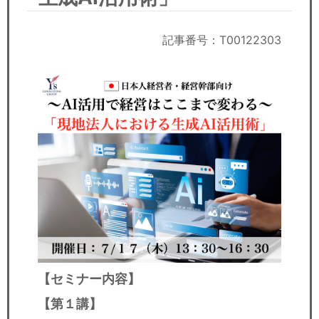
セミナー
経済ニュース
記事番号：T00122303
労務顧問
ＩＴ
飲食店情報
【セミナー内容】
【第１講】