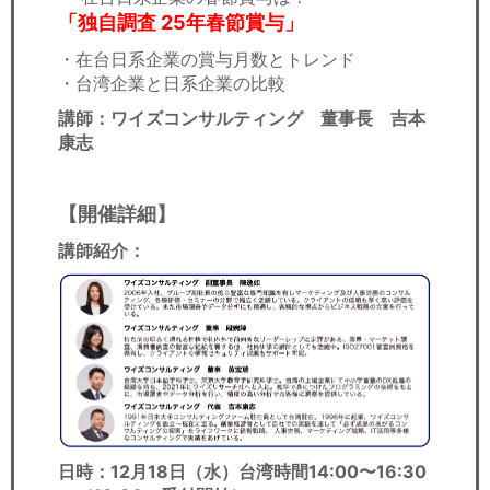
「独自調査 25年春節賞与」
・在台日系企業の賞与月数とトレンド
・台湾企業と日系企業の比較
講師：ワイズコンサルティング 董事長 吉本
康志
【開催詳細】
講師紹介：
日時：
12月18日（水）台湾時間14:00〜16:30