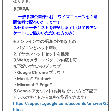
なります。
参加特典：
⒈ 一般参加企業様へは、ワイズニュースを２週
間無料で配布いたします！
⒉
セミナーテキスト
を贈呈します!（終了後アン
ケートにご協力いただいた方のみ）
※オンラインでの受講に必要なもの
：
⒈パソコンとネット環境
⒉イヤホンヘッドセットを推奨
⒊Webカメラ ※パソコン内蔵も可
⒋下記いずれかのブラウザ
・Google Chrome ブラウザ
・Mozilla® Firefox®
・Microsoft® Edge®
⒌Google アカウント(お持ちでない方は下記ア
ドレスのサイトから無料で取得できます)
https://support.google.com/accounts/answer/27
hl=ja