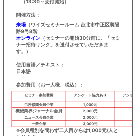
（13:30～受付開始）
開催方法：
来場
（ワイズセミナールーム 台北市中正区襄陽
路9号8階
オンライン
（セミナーの開始30分前に、「セミ
ナー招待リンク」を送付させていただきま
す。）
使用言語／テキスト：
日本語
参加費用（お一人様、税込
）：
セミナー参加費用
アンケート協力あり
アンケ
労務顧問会員企業
1,000元
2
機械業界ジャーナル会員​
2,000元
3
ニュース会員企業
2,000元
3
一般企業
3,000元
4
※会員種別を問わず二人目からは1,000元/人と