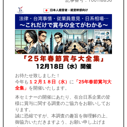
記事番号：T00118856
セミナー
経済ニュース
労務顧問
ＩＴ
飲食店情報
お待たせ致しました！
今年も
１２月１８日（水）
に
「25年春節賞与大
全集」
を開催いたします。
本セミナーの開催にあたり、在台日系企業の皆
様に賞与に関する調査のご協力をお願いしてお
ります。
誠に恐縮ですが、本調査の趣旨を御理解の上、
御協力いただきますよう、お願い申し上げま