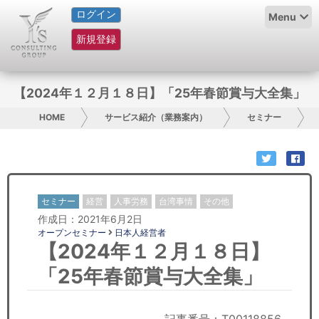
ログイン
HOME
Menu
新規登録
サービス紹介
コラム
【2024年１２月１８日】「25年春節賞与大全集」
グループ概要
HOME
サービス紹介（業務案内）
セミナー
採用情報
お問い合わせ
セミナー
経営
人事労務
台湾事情
その他
作成日：2021年6月2日
日本人にPR
オープンセミナー
日本人経営者
【2024年１２月１８日】
コンサルティング
「25年春節賞与大全集」
リサーチ