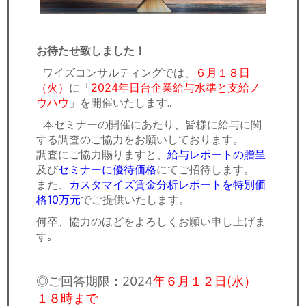
お待たせ致しました！
ワイズコンサルティングでは、
６月１８日
（火）
に「
2024年日台企業給与水準と支給ノ
ウハウ​
」を開催いたします｡
本セミナーの開催にあたり、皆様に給与に関
する調査のご協力をお願いしております。
調査にご協力賜りますと、
給与レポートの贈呈
及び
セミナーに優待価格
にてご招待します。
また、
カスタマイズ賃金分析レポートを特別価
格10万元
でご提供いたします。
何卒、協力のほどをよろしくお願い申し上げま
す｡
◎ご回答期限：2024
年６月１２日(水）
１８時まで