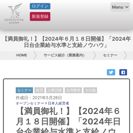
ログイン
HOME
Menu
新規登録
サービス紹介
コラム
【満員御礼！】【2024年６月１８日開催】「2024年
日台企業給与水準と支給ノウハウ」
グループ概要
HOME
サービス紹介（業務案内）
セミナー
採用情報
お問い合わせ
セミナー
経営
人事労務
台湾事情
その他
日本人にPR
作成日：2021年5月28日
オープンセミナー
日本人経営者
コンサルティング
【満員御礼！】【2024年６
月１８日開催】「2024年日
リサーチ
台企業給与水準と支給ノウ