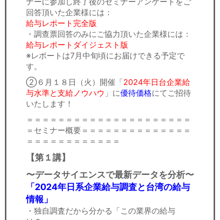
ナーに参加し終了後のセミナーアンケートをご
回答頂いた企業様には：
給与レポート完全版
・調查票回答のみにご協力頂いた企業様には：
給与レポートダイジェスト版
※レポートは7月中旬頃にお届けできる予定で
す。
②６月１８日（火）開催「
2024年日台企業給
与水準と支給ノウハウ​
」に
優待価格
にてご招待
いたします！
＝＝＝＝＝＝＝＝＝＝＝＝＝＝＝＝＝＝＝＝＝
＝セミナー概要＝＝＝＝＝＝＝＝＝＝＝＝＝＝
＝＝＝＝＝＝＝＝＝＝＝＝
【
第１講】
〜データサイエンスで最新データを分析〜
「2024年日系企業給与調査と台湾の給与
情報」
・独自調査だから分かる「この業界の給与