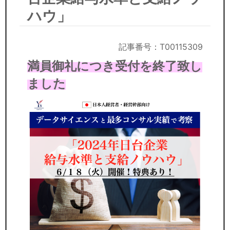
セミナー
ハウ」
経済ニュース
記事番号：T00115309
労務顧問
満員御礼につき受付を終了致し
ＩＴ
ました
飲食店情報